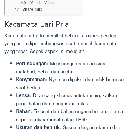
Youtube Video:
Share this:
Kacamata Lari Pria
Kacamata lari pria memiliki beberapa aspek penting
yang perlu dipertimbangkan saat memilih kacamata
yang tepat. Aspek-aspek ini meliputi:
Melindungi mata dari sinar
Perlindungan:
matahari, debu, dan angin.
Nyaman dipakai dan tidak bergeser
Kenyamanan:
saat berlari.
Dirancang khusus untuk meningkatkan
Lensa:
penglihatan dan mengurangi silau.
Terbuat dari bahan ringan dan tahan lama,
Bahan:
seperti polycarbonate atau TR90.
Sesuai dengan ukuran dan
Ukuran dan bentuk: