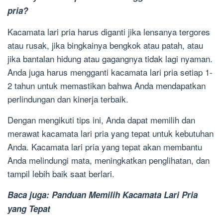
pria?
Kacamata lari pria harus diganti jika lensanya tergores
atau rusak, jika bingkainya bengkok atau patah, atau
jika bantalan hidung atau gagangnya tidak lagi nyaman.
Anda juga harus mengganti kacamata lari pria setiap 1-
2 tahun untuk memastikan bahwa Anda mendapatkan
perlindungan dan kinerja terbaik.
Dengan mengikuti tips ini, Anda dapat memilih dan
merawat kacamata lari pria yang tepat untuk kebutuhan
Anda. Kacamata lari pria yang tepat akan membantu
Anda melindungi mata, meningkatkan penglihatan, dan
tampil lebih baik saat berlari.
Baca juga: Panduan Memilih Kacamata Lari Pria
yang Tepat