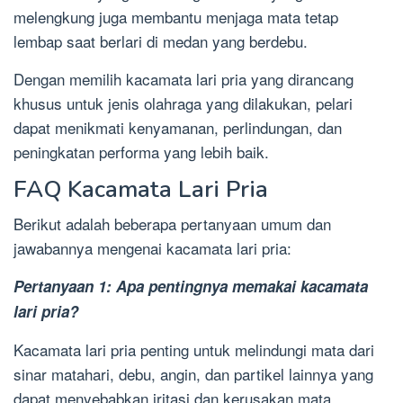
melengkung juga membantu menjaga mata tetap
lembap saat berlari di medan yang berdebu.
Dengan memilih kacamata lari pria yang dirancang
khusus untuk jenis olahraga yang dilakukan, pelari
dapat menikmati kenyamanan, perlindungan, dan
peningkatan performa yang lebih baik.
FAQ Kacamata Lari Pria
Berikut adalah beberapa pertanyaan umum dan
jawabannya mengenai kacamata lari pria:
Pertanyaan 1: Apa pentingnya memakai kacamata
lari pria?
Kacamata lari pria penting untuk melindungi mata dari
sinar matahari, debu, angin, dan partikel lainnya yang
dapat menyebabkan iritasi dan kerusakan mata.