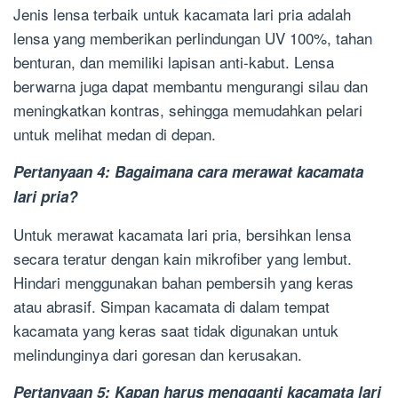
Jenis lensa terbaik untuk kacamata lari pria adalah
lensa yang memberikan perlindungan UV 100%, tahan
benturan, dan memiliki lapisan anti-kabut. Lensa
berwarna juga dapat membantu mengurangi silau dan
meningkatkan kontras, sehingga memudahkan pelari
untuk melihat medan di depan.
Pertanyaan 4: Bagaimana cara merawat kacamata
lari pria?
Untuk merawat kacamata lari pria, bersihkan lensa
secara teratur dengan kain mikrofiber yang lembut.
Hindari menggunakan bahan pembersih yang keras
atau abrasif. Simpan kacamata di dalam tempat
kacamata yang keras saat tidak digunakan untuk
melindunginya dari goresan dan kerusakan.
Pertanyaan 5: Kapan harus mengganti kacamata lari