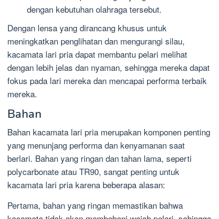
dengan kebutuhan olahraga tersebut.
Dengan lensa yang dirancang khusus untuk
meningkatkan penglihatan dan mengurangi silau,
kacamata lari pria dapat membantu pelari melihat
dengan lebih jelas dan nyaman, sehingga mereka dapat
fokus pada lari mereka dan mencapai performa terbaik
mereka.
Bahan
Bahan kacamata lari pria merupakan komponen penting
yang menunjang performa dan kenyamanan saat
berlari. Bahan yang ringan dan tahan lama, seperti
polycarbonate atau TR90, sangat penting untuk
kacamata lari pria karena beberapa alasan:
Pertama, bahan yang ringan memastikan bahwa
kacamata tidak akan membebani wajah pelari, sehingga