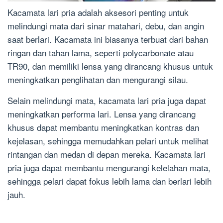
Kacamata lari pria adalah aksesori penting untuk
melindungi mata dari sinar matahari, debu, dan angin
saat berlari. Kacamata ini biasanya terbuat dari bahan
ringan dan tahan lama, seperti polycarbonate atau
TR90, dan memiliki lensa yang dirancang khusus untuk
meningkatkan penglihatan dan mengurangi silau.
Selain melindungi mata, kacamata lari pria juga dapat
meningkatkan performa lari. Lensa yang dirancang
khusus dapat membantu meningkatkan kontras dan
kejelasan, sehingga memudahkan pelari untuk melihat
rintangan dan medan di depan mereka. Kacamata lari
pria juga dapat membantu mengurangi kelelahan mata,
sehingga pelari dapat fokus lebih lama dan berlari lebih
jauh.