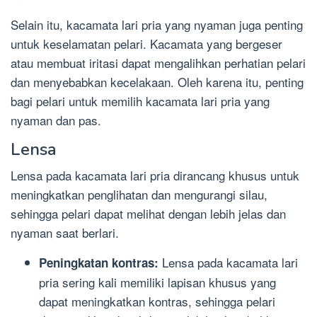
Selain itu, kacamata lari pria yang nyaman juga penting
untuk keselamatan pelari. Kacamata yang bergeser
atau membuat iritasi dapat mengalihkan perhatian pelari
dan menyebabkan kecelakaan. Oleh karena itu, penting
bagi pelari untuk memilih kacamata lari pria yang
nyaman dan pas.
Lensa
Lensa pada kacamata lari pria dirancang khusus untuk
meningkatkan penglihatan dan mengurangi silau,
sehingga pelari dapat melihat dengan lebih jelas dan
nyaman saat berlari.
Lensa pada kacamata lari
Peningkatan kontras:
pria sering kali memiliki lapisan khusus yang
dapat meningkatkan kontras, sehingga pelari