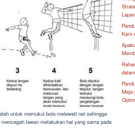
Strat
Lapa
Pandu
Karir
Apaka
Memb
Rahas
dalam
Pandu
Meja 
Optim
dalah untuk memukul bola melewati net sehingga
an mencegah lawan melakukan hal yang sama pada