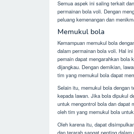
Semua aspek ini saling terkait da
permainan bola voli. Dengan meng
peluang kemenangan dan menikmat
Memukul bola
Kemampuan memukul bola dengan 
dalam permainan bola voli. Hal i
pemain dapat mengarahkan bola ke
dijangkau. Dengan demikian, lawa
tim yang memukul bola dapat mem
Selain itu, memukul bola dengan 
kepada lawan. Jika bola dipukul d
untuk mengontrol bola dan dapat 
oleh tim yang memukul bola untu
Oleh karena itu, dapat disimpul
dan terarah sangat penting dalam 