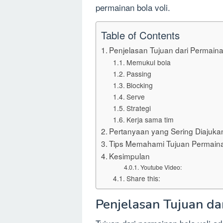
permainan bola voli.
Table of Contents
Penjelasan Tujuan dari Permaina
Memukul bola
Passing
Blocking
Serve
Strategi
Kerja sama tim
Pertanyaan yang Sering Diajukan
Tips Memahami Tujuan Permainan
Kesimpulan
Youtube Video:
Share this:
Penjelasan Tujuan da