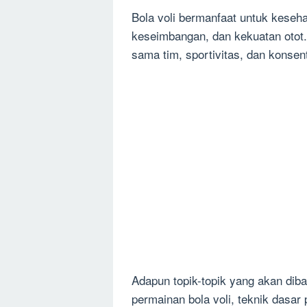
Bola voli bermanfaat untuk keseha
keseimbangan, dan kekuatan otot. S
sama tim, sportivitas, dan konsent
Adapun topik-topik yang akan dibah
permainan bola voli, teknik dasar p