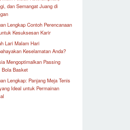
egi, dan Semangat Juang di
ngan
an Lengkap Contoh Perencanaan
 untuk Kesuksesan Karir
h Lari Malam Hari
ahayakan Keselamatan Anda?
ia Mengoptimalkan Passing
 Bola Basket
an Lengkap: Panjang Meja Tenis
yang Ideal untuk Permainan
al