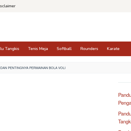
isclaimer
lu Tangkis
Tenis Meja
Softball
Rounders
Karate
DAN PENTINGNYA PERMAINAN BOLA VOLI
Pandu
Penga
Pandu
Tangk