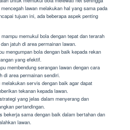
dalah untuk memukul bola melewati net sehingga
an mencegah lawan melakukan hal yang sama pada
capai tujuan ini, ada beberapa aspek penting
 mampu memukul bola dengan tepat dan terarah
 dan jatuh di area permainan lawan.
pu mengumpan bola dengan baik kepada rekan
angan yang efektif.
mpu membendung serangan lawan dengan cara
h di area permainan sendiri.
melakukan servis dengan baik agar dapat
berikan tekanan kepada lawan.
 strategi yang jelas dalam menyerang dan
ngkan pertandingan.
us bekerja sama dengan baik dalam bertahan dan
lahkan lawan.