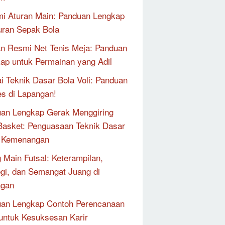
i Aturan Main: Panduan Lengkap
uran Sepak Bola
n Resmi Net Tenis Meja: Panduan
ap untuk Permainan yang Adil
i Teknik Dasar Bola Voli: Panduan
s di Lapangan!
an Lengkap Gerak Menggiring
Basket: Penguasaan Teknik Dasar
k Kemenangan
 Main Futsal: Keterampilan,
egi, dan Semangat Juang di
ngan
an Lengkap Contoh Perencanaan
 untuk Kesuksesan Karir