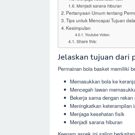
Menjadi sarana hiburan
Pertanyaan Umum tentang Perma
Tips untuk Mencapai Tujuan dal
Kesimpulan
Youtube Video:
Share this:
Jelaskan tujuan dari
Permainan bola basket memiliki be
Memasukkan bola ke keranj
Mencegah lawan memasukka
Bekerja sama dengan rekan 
Meningkatkan keterampilan i
Menjaga kesehatan fisik
Menjadi sarana hiburan
Keenam aspek ini saling berkaitan