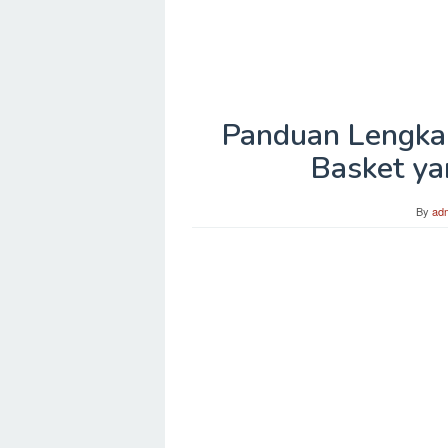
Panduan Lengkap
Basket ya
By
ad