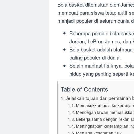
Bola basket ditemukan oleh James
membuat para siswa tetap aktif s
menjadi populer di seluruh dunia 
Beberapa pemain bola baske
Jordan, LeBron James, dan 
Bola basket adalah olahraga
paling populer di dunia.
Selain manfaat fisiknya, bol
hidup yang penting seperti ker
Table of Contents
Jelaskan tujuan dari permainan 
Memasukkan bola ke keranjan
Mencegah lawan memasukkan
Bekerja sama dengan rekan sa
Meningkatkan keterampilan ind
Menjaga kesehatan fisik