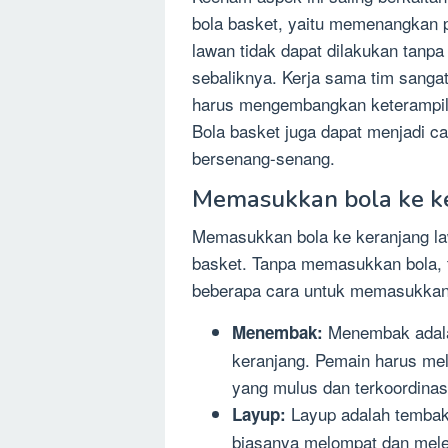
bola basket, yaitu memenangkan 
lawan tidak dapat dilakukan tan
sebaliknya. Kerja sama tim sangat
harus mengembangkan keterampilan
Bola basket juga dapat menjadi c
bersenang-senang.
Memasukkan bola ke k
Memasukkan bola ke keranjang law
basket. Tanpa memasukkan bola, 
beberapa cara untuk memasukkan 
Menembak adala
Menembak:
keranjang. Pemain harus me
yang mulus dan terkoordinas
Layup adalah tembaka
Layup:
biasanya melompat dan mele