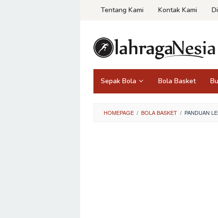
Skip
Tentang Kami
Kontak Kami
D
to
content
Sepak Bola
Bola Basket
Bu
HOMEPAGE
/
BOLA BASKET
/
PANDUAN LE