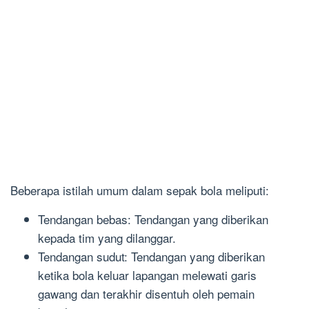
Beberapa istilah umum dalam sepak bola meliputi:
Tendangan bebas: Tendangan yang diberikan
kepada tim yang dilanggar.
Tendangan sudut: Tendangan yang diberikan
ketika bola keluar lapangan melewati garis
gawang dan terakhir disentuh oleh pemain