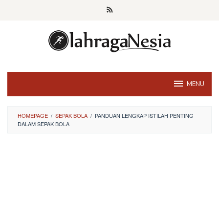
Skip
to
content
MENU
HOMEPAGE
/
SEPAK BOLA
/
PANDUAN LENGKAP ISTILAH PENTING
DALAM SEPAK BOLA