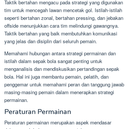
Taktik bertahan mengacu pada strategi yang digunakan
tim untuk mencegah lawan mencetak gol. Istilah-istilah
seperti bertahan zonal, bertahan pressing, dan jebakan
offside menunjukkan cara tim melindungi gawangnya.
Taktik bertahan yang baik membutuhkan komunikasi
yang jelas dan disiplin dari seluruh pemain.
Memahami hubungan antara strategi permainan dan
istilah dalam sepak bola sangat penting untuk
menganalisis dan mendiskusikan pertandingan sepak
bola. Hal ini juga membantu pemain, pelatih, dan
penggemar untuk memahami peran dan tanggung jawab
masing-masing pemain dalam menerapkan strategi
permainan.
Peraturan Permainan
Peraturan permainan merupakan aspek mendasar