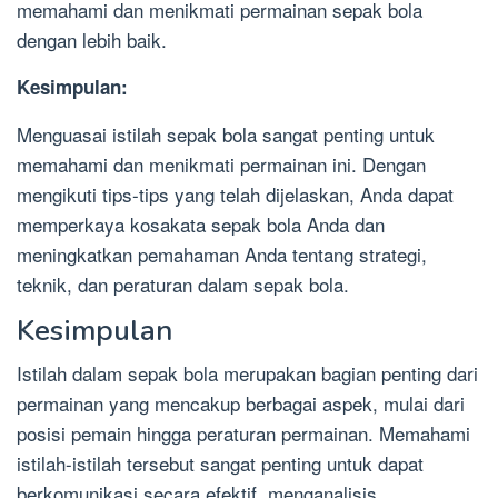
memahami dan menikmati permainan sepak bola
dengan lebih baik.
Kesimpulan:
Menguasai istilah sepak bola sangat penting untuk
memahami dan menikmati permainan ini. Dengan
mengikuti tips-tips yang telah dijelaskan, Anda dapat
memperkaya kosakata sepak bola Anda dan
meningkatkan pemahaman Anda tentang strategi,
teknik, dan peraturan dalam sepak bola.
Kesimpulan
Istilah dalam sepak bola merupakan bagian penting dari
permainan yang mencakup berbagai aspek, mulai dari
posisi pemain hingga peraturan permainan. Memahami
istilah-istilah tersebut sangat penting untuk dapat
berkomunikasi secara efektif, menganalisis