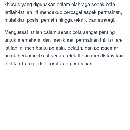
khusus yang digunakan dalam olahraga sepak bola.
Istilah-istilah ini mencakup berbagai aspek permainan,
mulai dari posisi pemain hingga teknik dan strategi.
Menguasai istilah dalam sepak bola sangat penting
untuk memahami dan menikmati permainan ini. Istilah-
istilah ini membantu pemain, pelatih, dan penggemar
untuk berkomunikasi secara efektif dan mendiskusikan
taktik, strategi, dan peraturan permainan.