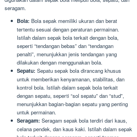
seragam.
Bola sepak memiliki ukuran dan berat
Bola:
tertentu sesuai dengan peraturan permainan.
Istilah dalam sepak bola terkait dengan bola,
seperti “tendangan bebas” dan “tendangan
penalti”, menunjukkan jenis tendangan yang
dilakukan dengan menggunakan bola.
Sepatu sepak bola dirancang khusus
Sepatu:
untuk memberikan kenyamanan, stabilitas, dan
kontrol bola. Istilah dalam sepak bola terkait
dengan sepatu, seperti “sol sepatu” dan “stud”,
menunjukkan bagian-bagian sepatu yang penting
untuk permainan.
Seragam sepak bola terdiri dari kaus,
Seragam:
celana pendek, dan kaus kaki. Istilah dalam sepak