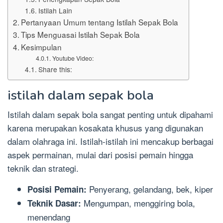
Istilah Lain
Pertanyaan Umum tentang Istilah Sepak Bola
Tips Menguasai Istilah Sepak Bola
Kesimpulan
Youtube Video:
Share this:
istilah dalam sepak bola
Istilah dalam sepak bola sangat penting untuk dipahami
karena merupakan kosakata khusus yang digunakan
dalam olahraga ini. Istilah-istilah ini mencakup berbagai
aspek permainan, mulai dari posisi pemain hingga
teknik dan strategi.
Penyerang, gelandang, bek, kiper
Posisi Pemain:
Mengumpan, menggiring bola,
Teknik Dasar:
menendang