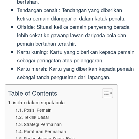
bertahan.
Tendangan penalti: Tendangan yang diberikan
ketika pemain dilanggar di dalam kotak penalti.
Offside: Situasi ketika pemain penyerang berada
lebih dekat ke gawang lawan daripada bola dan
pemain bertahan terakhir.
Kartu kuning: Kartu yang diberikan kepada pemain
sebagai peringatan atas pelanggaran.
Kartu merah: Kartu yang diberikan kepada pemain
sebagai tanda pengusiran dari lapangan.
Table of Contents
istilah dalam sepak bola
Posisi Pemain
Teknik Dasar
Strategi Permainan
Peraturan Permainan
Perlengkapan Sepak Bola