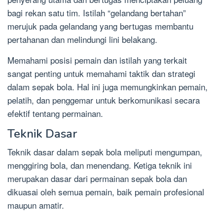
bagi rekan satu tim. Istilah “gelandang bertahan”
merujuk pada gelandang yang bertugas membantu
pertahanan dan melindungi lini belakang.
Memahami posisi pemain dan istilah yang terkait
sangat penting untuk memahami taktik dan strategi
dalam sepak bola. Hal ini juga memungkinkan pemain,
pelatih, dan penggemar untuk berkomunikasi secara
efektif tentang permainan.
Teknik Dasar
Teknik dasar dalam sepak bola meliputi mengumpan,
menggiring bola, dan menendang. Ketiga teknik ini
merupakan dasar dari permainan sepak bola dan
dikuasai oleh semua pemain, baik pemain profesional
maupun amatir.