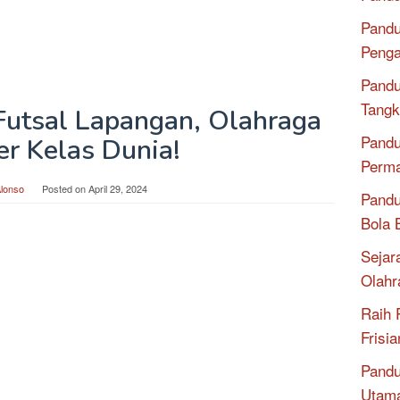
Pandu
Penga
Pandu
Tangk
Futsal Lapangan, Olahraga
Pandu
er Kelas Dunia!
Perma
Alonso
Posted on
April 29, 2024
Pand
Bola 
Sejar
Olahr
Raih 
Frisia
Pandu
Utama