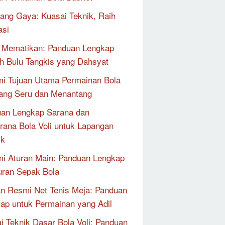
ang Gaya: Kuasai Teknik, Raih
asi
 Mematikan: Panduan Lengkap
 Bulu Tangkis yang Dahsyat
i Tujuan Utama Permainan Bola
yang Seru dan Menantang
an Lengkap Sarana dan
rana Bola Voli untuk Lapangan
ik
i Aturan Main: Panduan Lengkap
uran Sepak Bola
n Resmi Net Tenis Meja: Panduan
ap untuk Permainan yang Adil
i Teknik Dasar Bola Voli: Panduan