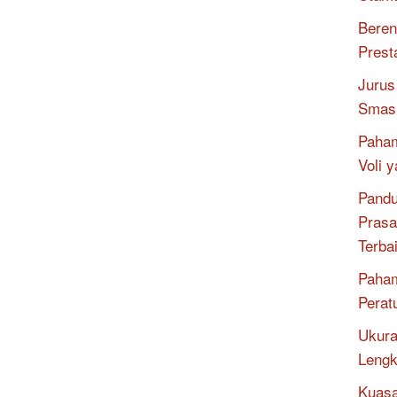
Beren
Prest
Jurus
Smash
Paham
Voli 
Pandu
Prasa
Terba
Paham
Perat
Ukura
Lengk
Kuasa