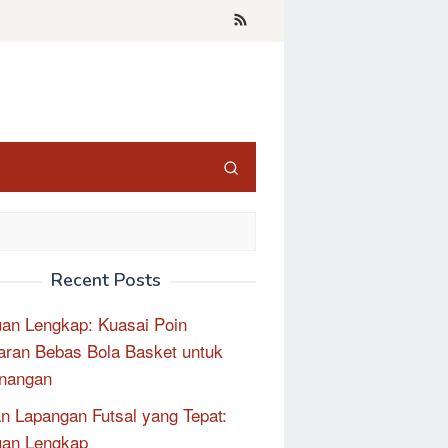
Recent Posts
an Lengkap: Kuasai Poin
ran Bebas Bola Basket untuk
nangan
n Lapangan Futsal yang Tepat:
an Lengkap