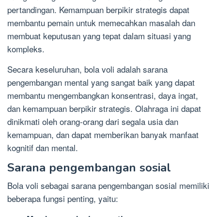
pertandingan. Kemampuan berpikir strategis dapat
membantu pemain untuk memecahkan masalah dan
membuat keputusan yang tepat dalam situasi yang
kompleks.
Secara keseluruhan, bola voli adalah sarana
pengembangan mental yang sangat baik yang dapat
membantu mengembangkan konsentrasi, daya ingat,
dan kemampuan berpikir strategis. Olahraga ini dapat
dinikmati oleh orang-orang dari segala usia dan
kemampuan, dan dapat memberikan banyak manfaat
kognitif dan mental.
Sarana pengembangan sosial
Bola voli sebagai sarana pengembangan sosial memiliki
beberapa fungsi penting, yaitu: