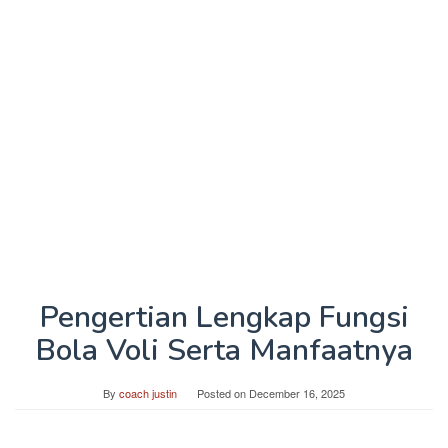
Pengertian Lengkap Fungsi
Bola Voli Serta Manfaatnya
By
coach justin
Posted on
December 16, 2025