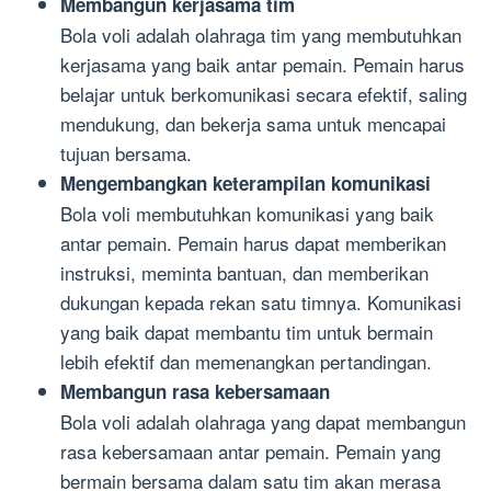
Membangun kerjasama tim
Bola voli adalah olahraga tim yang membutuhkan
kerjasama yang baik antar pemain. Pemain harus
belajar untuk berkomunikasi secara efektif, saling
mendukung, dan bekerja sama untuk mencapai
tujuan bersama.
Mengembangkan keterampilan komunikasi
Bola voli membutuhkan komunikasi yang baik
antar pemain. Pemain harus dapat memberikan
instruksi, meminta bantuan, dan memberikan
dukungan kepada rekan satu timnya. Komunikasi
yang baik dapat membantu tim untuk bermain
lebih efektif dan memenangkan pertandingan.
Membangun rasa kebersamaan
Bola voli adalah olahraga yang dapat membangun
rasa kebersamaan antar pemain. Pemain yang
bermain bersama dalam satu tim akan merasa