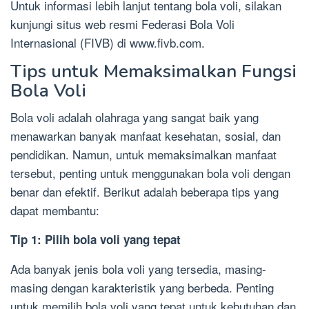
Untuk informasi lebih lanjut tentang bola voli, silakan
kunjungi situs web resmi Federasi Bola Voli
Internasional (FIVB) di www.fivb.com.
Tips untuk Memaksimalkan Fungsi
Bola Voli
Bola voli adalah olahraga yang sangat baik yang
menawarkan banyak manfaat kesehatan, sosial, dan
pendidikan. Namun, untuk memaksimalkan manfaat
tersebut, penting untuk menggunakan bola voli dengan
benar dan efektif. Berikut adalah beberapa tips yang
dapat membantu:
Tip 1: Pilih bola voli yang tepat
Ada banyak jenis bola voli yang tersedia, masing-
masing dengan karakteristik yang berbeda. Penting
untuk memilih bola voli yang tepat untuk kebutuhan dan