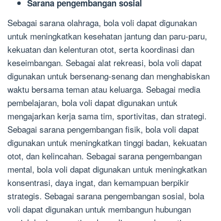
Sarana pengembangan sosial
Sebagai sarana olahraga, bola voli dapat digunakan
untuk meningkatkan kesehatan jantung dan paru-paru,
kekuatan dan kelenturan otot, serta koordinasi dan
keseimbangan. Sebagai alat rekreasi, bola voli dapat
digunakan untuk bersenang-senang dan menghabiskan
waktu bersama teman atau keluarga. Sebagai media
pembelajaran, bola voli dapat digunakan untuk
mengajarkan kerja sama tim, sportivitas, dan strategi.
Sebagai sarana pengembangan fisik, bola voli dapat
digunakan untuk meningkatkan tinggi badan, kekuatan
otot, dan kelincahan. Sebagai sarana pengembangan
mental, bola voli dapat digunakan untuk meningkatkan
konsentrasi, daya ingat, dan kemampuan berpikir
strategis. Sebagai sarana pengembangan sosial, bola
voli dapat digunakan untuk membangun hubungan