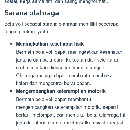
sosial, kerja sama tim, dan saling menghormati.
Sarana olahraga
Bola voli sebagai sarana olahraga memiliki beberapa
fungsi penting, yaitu:
Meningkatkan kesehatan fisik
Bermain bola voli dapat meningkatkan kesehatan
jantung dan paru-paru, kekuatan dan kelenturan
otot, serta koordinasi dan keseimbangan.
Olahraga ini juga dapat membantu membakar
kalori dan mengontrol berat badan.
Mengembangkan keterampilan motorik
Bermain bola voli dapat membantu
mengembangkan keterampilan motorik, seperti
berlari, melompat, dan memukul bola. Olahraga ini
juga dapat membantu meningkatkan waktu reaksi