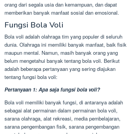
orang dari segala usia dan kemampuan, dan dapat
memberikan banyak manfaat sosial dan emosional.
Fungsi Bola Voli
Bola voli adalah olahraga tim yang populer di seluruh
dunia. Olahraga ini memiliki banyak manfaat, baik fisik
maupun mental. Namun, masih banyak orang yang
belum mengetahui banyak tentang bola voli. Berikut
adalah beberapa pertanyaan yang sering diajukan
tentang fungsi bola voli:
Pertanyaan 1: Apa saja fungsi bola voli?
Bola voli memiliki banyak fungsi, di antaranya adalah
sebagai alat permainan dalam permainan bola voli,
sarana olahraga, alat rekreasi, media pembelajaran,
sarana pengembangan fisik, sarana pengembangan