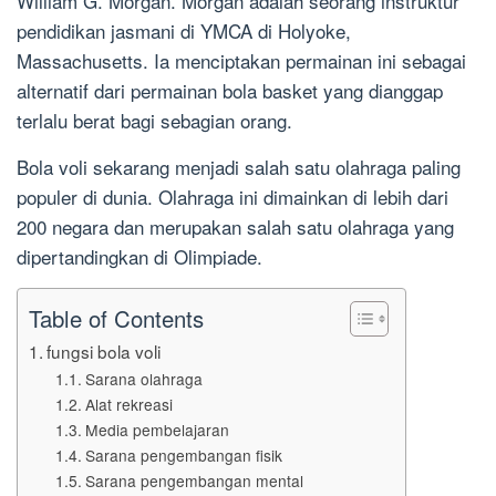
William G. Morgan. Morgan adalah seorang instruktur
pendidikan jasmani di YMCA di Holyoke,
Massachusetts. Ia menciptakan permainan ini sebagai
alternatif dari permainan bola basket yang dianggap
terlalu berat bagi sebagian orang.
Bola voli sekarang menjadi salah satu olahraga paling
populer di dunia. Olahraga ini dimainkan di lebih dari
200 negara dan merupakan salah satu olahraga yang
dipertandingkan di Olimpiade.
Table of Contents
fungsi bola voli
Sarana olahraga
Alat rekreasi
Media pembelajaran
Sarana pengembangan fisik
Sarana pengembangan mental