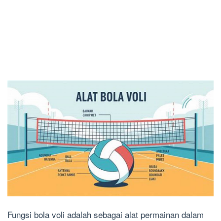
Fungsi bola voli adalah sebagai alat permainan dalam