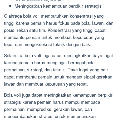
Meningkatkan kemampuan berpikir strategis
Olahraga bola voli membutuhkan konsentrasi yang
tinggi karena pemain harus fokus pada bola, lawan, dan
posisi rekan satu tim. Konsentrasi yang tinggi dapat
membantu pemain untuk membuat keputusan yang
tepat dan mengeksekusi teknik dengan baik.
Selain itu, bola voli juga dapat meningkatkan daya ingat
karena pemain harus mengingat berbagai pola
permainan, strategi, dan teknik. Daya ingat yang baik
dapat membantu pemain untuk mengantisipasi gerakan
lawan dan membuat keputusan yang tepat.
Bola voli juga dapat meningkatkan kemampuan berpikir
strategis karena pemain harus mampu membaca
permainan, memprediksi gerakan lawan, dan
mengembangkan strategi untuk memenangkan