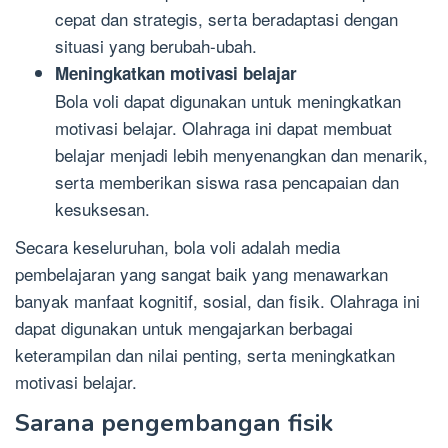
cepat dan strategis, serta beradaptasi dengan
situasi yang berubah-ubah.
Meningkatkan motivasi belajar
Bola voli dapat digunakan untuk meningkatkan
motivasi belajar. Olahraga ini dapat membuat
belajar menjadi lebih menyenangkan dan menarik,
serta memberikan siswa rasa pencapaian dan
kesuksesan.
Secara keseluruhan, bola voli adalah media
pembelajaran yang sangat baik yang menawarkan
banyak manfaat kognitif, sosial, dan fisik. Olahraga ini
dapat digunakan untuk mengajarkan berbagai
keterampilan dan nilai penting, serta meningkatkan
motivasi belajar.
Sarana pengembangan fisik