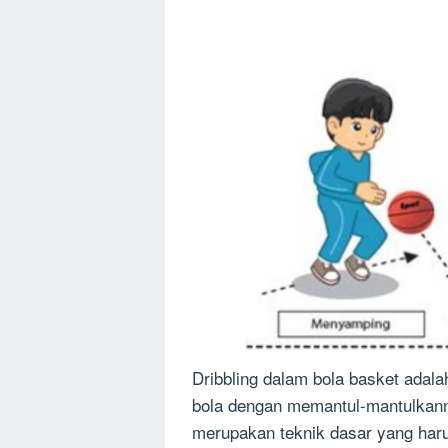
Dribbling dalam bola basket adal
bola dengan memantul-mantulkanny
merupakan teknik dasar yang haru