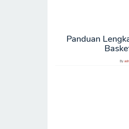
Panduan Lengka
Baske
By
ad