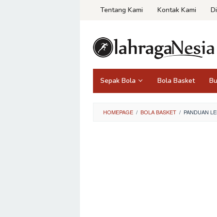
Skip
Tentang Kami
Kontak Kami
D
to
content
Sepak Bola
Bola Basket
Bu
HOMEPAGE
/
BOLA BASKET
/
PANDUAN LE