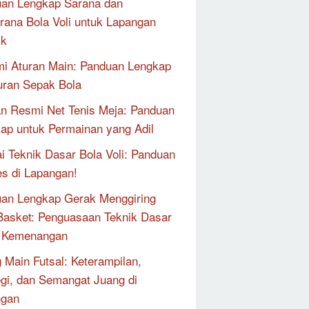
an Lengkap Sarana dan
rana Bola Voli untuk Lapangan
ik
i Aturan Main: Panduan Lengkap
uran Sepak Bola
n Resmi Net Tenis Meja: Panduan
ap untuk Permainan yang Adil
i Teknik Dasar Bola Voli: Panduan
s di Lapangan!
an Lengkap Gerak Menggiring
Basket: Penguasaan Teknik Dasar
k Kemenangan
 Main Futsal: Keterampilan,
egi, dan Semangat Juang di
ngan