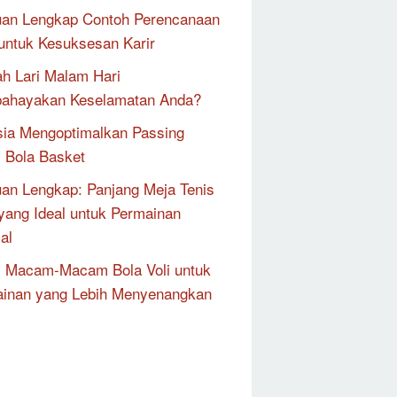
an Lengkap Contoh Perencanaan
 untuk Kesuksesan Karir
h Lari Malam Hari
ahayakan Keselamatan Anda?
ia Mengoptimalkan Passing
 Bola Basket
an Lengkap: Panjang Meja Tenis
yang Ideal untuk Permainan
al
i Macam-Macam Bola Voli untuk
inan yang Lebih Menyenangkan