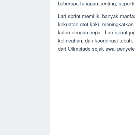
beberapa tahapan penting, seperti s
Lari sprint memiliki banyak manfa
kekuatan otot kaki, meningkatkan
kalori dengan cepat. Lari sprint 
kelincahan, dan koordinasi tubuh. 
dari Olimpiade sejak awal penyel