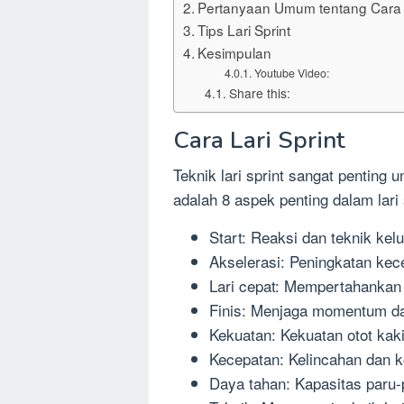
Pertanyaan Umum tentang Cara L
Tips Lari Sprint
Kesimpulan
Youtube Video:
Share this:
Cara Lari Sprint
Teknik lari sprint sangat penting
adalah 8 aspek penting dalam lari 
Start: Reaksi dan teknik kelu
Akselerasi: Peningkatan ke
Lari cepat: Mempertahankan 
Finis: Menjaga momentum dan
Kekuatan: Kekuatan otot kaki 
Kecepatan: Kelincahan dan k
Daya tahan: Kapasitas paru-