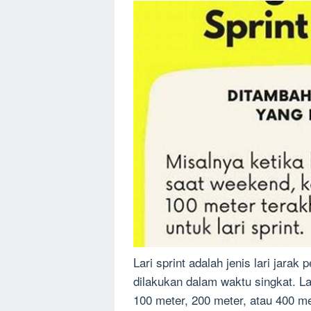
Lari sprint adalah jenis lari jar
dilakukan dalam waktu singkat. Lar
100 meter, 200 meter, atau 400 met