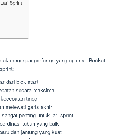
ari Sprint
 untuk mencapai performa yang optimal. Berikut
sprint:
ar dari blok start
cepatan secara maksimal
kecepatan tinggi
 melewati garis akhir
sangat penting untuk lari sprint
oordinasi tubuh yang baik
paru dan jantung yang kuat