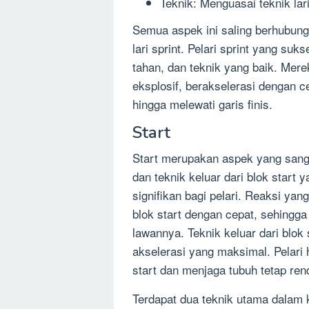
Teknik: Menguasai teknik lar
Semua aspek ini saling berhubun
lari sprint. Pelari sprint yang su
tahan, dan teknik yang baik. Mer
eksplosif, berakselerasi dengan 
hingga melewati garis finis.
Start
Start merupakan aspek yang sangat
dan teknik keluar dari blok start
signifikan bagi pelari. Reaksi ya
blok start dengan cepat, sehingg
lawannya. Teknik keluar dari blok
akselerasi yang maksimal. Pelari
start dan menjaga tubuh tetap re
Terdapat dua teknik utama dalam kel