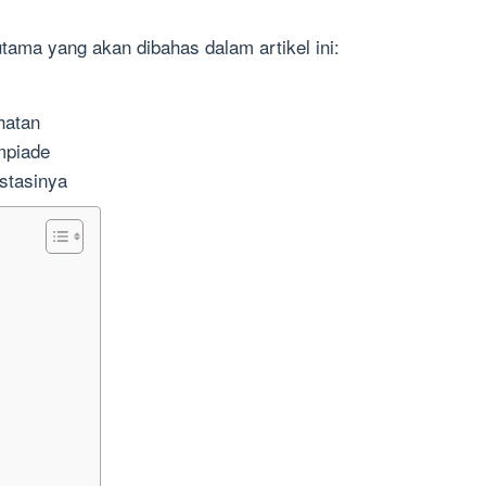
utama yang akan dibahas dalam artikel ini:
hatan
impiade
estasinya