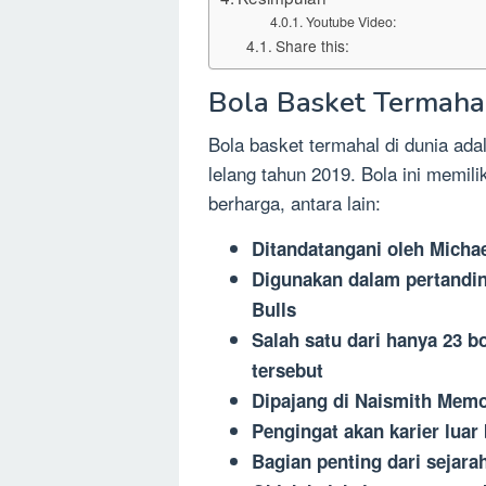
Youtube Video:
Share this:
Bola Basket Termahal
Bola basket termahal di dunia ada
lelang tahun 2019. Bola ini memi
berharga, antara lain:
Ditandatangani oleh Micha
Digunakan dalam pertandin
Bulls
Salah satu dari hanya 23 
tersebut
Dipajang di Naismith Memor
Pengingat akan karier luar
Bagian penting dari sejara