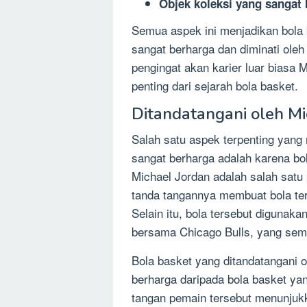
Objek koleksi yang sangat
Semua aspek ini menjadikan bola 
sangat berharga dan diminati oleh
pengingat akan karier luar biasa 
penting dari sejarah bola basket.
Ditandatangani oleh Mi
Salah satu aspek terpenting yang
sangat berharga adalah karena bol
Michael Jordan adalah salah satu
tanda tangannya membuat bola ters
Selain itu, bola tersebut digunak
bersama Chicago Bulls, yang sem
Bola basket yang ditandatangani
berharga daripada bola basket yan
tangan pemain tersebut menunjuk