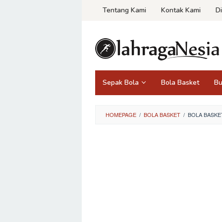
Skip
Tentang Kami
Kontak Kami
D
to
content
Sepak Bola
Bola Basket
Bu
HOMEPAGE
/
BOLA BASKET
/
BOLA BASKE