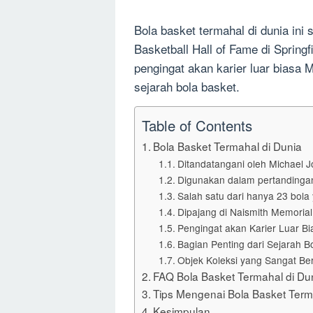
Bola basket termahal di dunia ini
Basketball Hall of Fame di Spring
pengingat akan karier luar biasa 
sejarah bola basket.
Table of Contents
Bola Basket Termahal di Dunia
Ditandatangani oleh Michael 
Digunakan dalam pertandingan
Salah satu dari hanya 23 bola
Dipajang di Naismith Memorial
Pengingat akan Karier Luar Bi
Bagian Penting dari Sejarah B
Objek Koleksi yang Sangat Be
FAQ Bola Basket Termahal di Du
Tips Mengenai Bola Basket Term
Kesimpulan