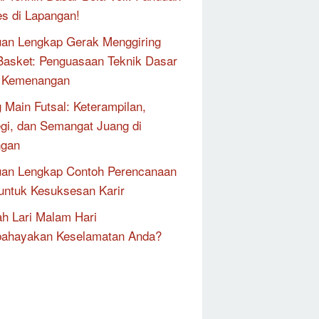
s di Lapangan!
an Lengkap Gerak Menggiring
Basket: Penguasaan Teknik Dasar
k Kemenangan
 Main Futsal: Keterampilan,
egi, dan Semangat Juang di
ngan
an Lengkap Contoh Perencanaan
 untuk Kesuksesan Karir
h Lari Malam Hari
ahayakan Keselamatan Anda?