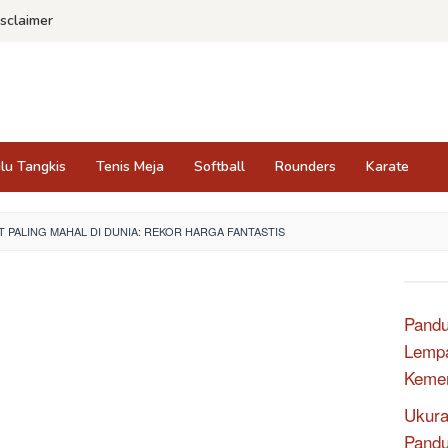
isclaimer
lu Tangkis
Tenis Meja
Softball
Rounders
Karate
T PALING MAHAL DI DUNIA: REKOR HARGA FANTASTIS
Pandu
Lempa
Keme
Ukura
Pandu