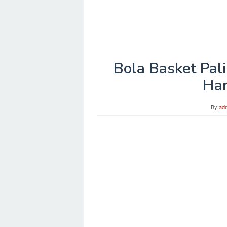
Bola Basket Pal
Har
By
ad