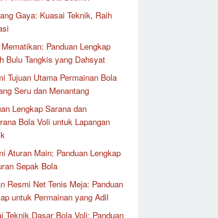
ang Gaya: Kuasai Teknik, Raih
asi
 Mematikan: Panduan Lengkap
 Bulu Tangkis yang Dahsyat
i Tujuan Utama Permainan Bola
yang Seru dan Menantang
an Lengkap Sarana dan
rana Bola Voli untuk Lapangan
ik
i Aturan Main: Panduan Lengkap
uran Sepak Bola
n Resmi Net Tenis Meja: Panduan
ap untuk Permainan yang Adil
i Teknik Dasar Bola Voli: Panduan