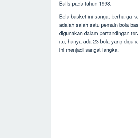
Bulls pada tahun 1998.
Bola basket ini sangat berharga 
adalah salah satu pemain bola ba
digunakan dalam pertandingan tera
itu, hanya ada 23 bola yang digun
ini menjadi sangat langka.