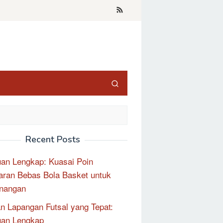
Recent Posts
an Lengkap: Kuasai Poin
ran Bebas Bola Basket untuk
nangan
n Lapangan Futsal yang Tepat:
an Lengkap