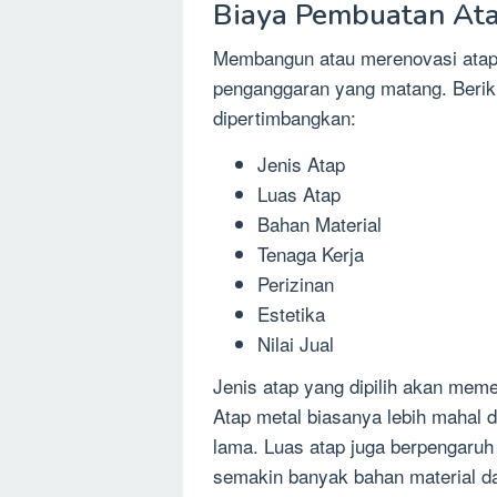
Biaya Pembuatan Ata
Membangun atau merenovasi atap
penganggaran yang matang. Beriku
dipertimbangkan:
Jenis Atap
Luas Atap
Bahan Material
Tenaga Kerja
Perizinan
Estetika
Nilai Jual
Jenis atap yang dipilih akan meme
Atap metal biasanya lebih mahal d
lama. Luas atap juga berpengaruh
semakin banyak bahan material da