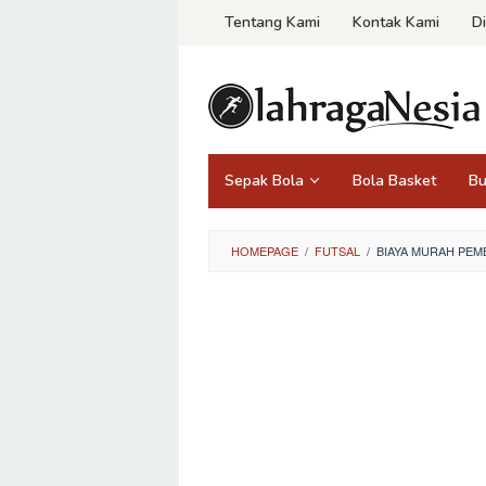
Skip
Tentang Kami
Kontak Kami
D
to
content
Sepak Bola
Bola Basket
Bu
HOMEPAGE
/
FUTSAL
/
BIAYA MURAH PEM