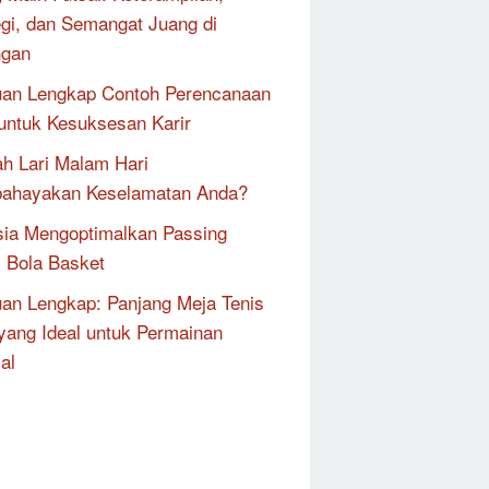
egi, dan Semangat Juang di
ngan
an Lengkap Contoh Perencanaan
 untuk Kesuksesan Karir
h Lari Malam Hari
ahayakan Keselamatan Anda?
ia Mengoptimalkan Passing
 Bola Basket
an Lengkap: Panjang Meja Tenis
yang Ideal untuk Permainan
al