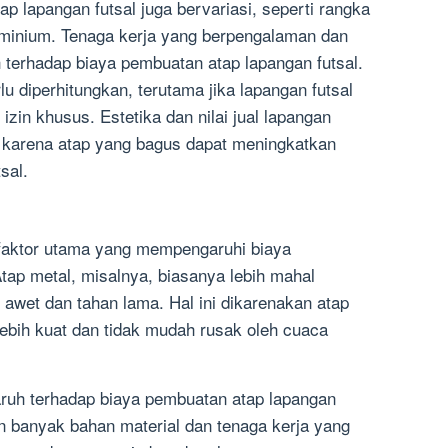
 lapangan futsal juga bervariasi, seperti rangka
uminium. Tenaga kerja yang berpengalaman dan
 terhadap biaya pembuatan atap lapangan futsal.
rlu diperhitungkan, terutama jika lapangan futsal
zin khusus. Estetika dan nilai jual lapangan
n, karena atap yang bagus dapat meningkatkan
sal.
 faktor utama yang mempengaruhi biaya
tap metal, misalnya, biasanya lebih mahal
h awet dan tahan lama. Hal ini dikarenakan atap
lebih kuat dan tidak mudah rusak oleh cuaca
garuh terhadap biaya pembuatan atap lapangan
in banyak bahan material dan tenaga kerja yang