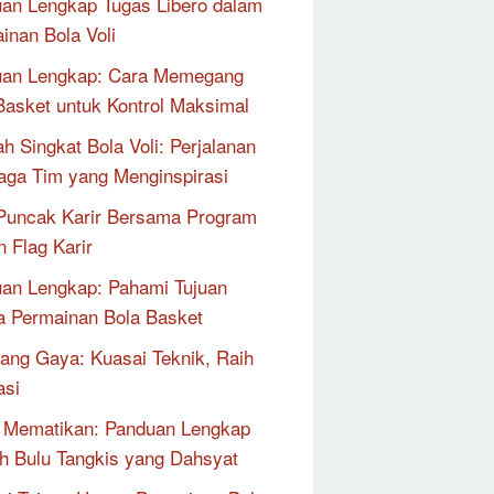
an Lengkap Tugas Libero dalam
inan Bola Voli
uan Lengkap: Cara Memegang
Basket untuk Kontrol Maksimal
ah Singkat Bola Voli: Perjalanan
aga Tim yang Menginspirasi
Puncak Karir Bersama Program
n Flag Karir
an Lengkap: Pahami Tujuan
 Permainan Bola Basket
ang Gaya: Kuasai Teknik, Raih
asi
 Mematikan: Panduan Lengkap
 Bulu Tangkis yang Dahsyat