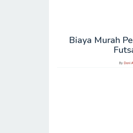
Biaya Murah P
Futs
By
Doni 