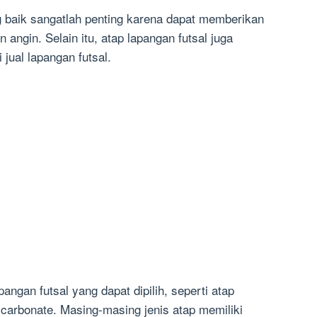
ng baik sangatlah penting karena dapat memberikan
 angin. Selain itu, atap lapangan futsal juga
jual lapangan futsal.
ngan futsal yang dapat dipilih, seperti atap
ycarbonate. Masing-masing jenis atap memiliki