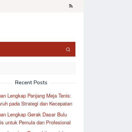
Recent Posts
an Lengkap Panjang Meja Tenis:
ruh pada Strategi dan Kecepatan
an Lengkap Gerak Dasar Bulu
is untuk Pemula dan Profesional