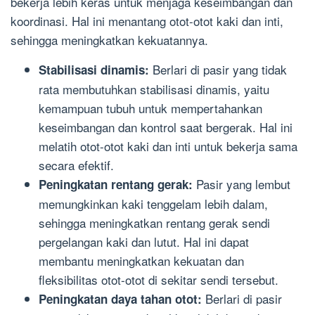
bekerja lebih keras untuk menjaga keseimbangan dan
koordinasi. Hal ini menantang otot-otot kaki dan inti,
sehingga meningkatkan kekuatannya.
Berlari di pasir yang tidak
Stabilisasi dinamis:
rata membutuhkan stabilisasi dinamis, yaitu
kemampuan tubuh untuk mempertahankan
keseimbangan dan kontrol saat bergerak. Hal ini
melatih otot-otot kaki dan inti untuk bekerja sama
secara efektif.
Pasir yang lembut
Peningkatan rentang gerak:
memungkinkan kaki tenggelam lebih dalam,
sehingga meningkatkan rentang gerak sendi
pergelangan kaki dan lutut. Hal ini dapat
membantu meningkatkan kekuatan dan
fleksibilitas otot-otot di sekitar sendi tersebut.
Berlari di pasir
Peningkatan daya tahan otot: