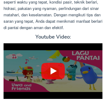
seperti waktu yang tepat, kondisi pasir, teknik berlari,
hidrasi, pakaian yang nyaman, perlindungan dari sinar
matahari, dan keselamatan. Dengan mengikuti tips dan
saran yang tepat, Anda dapat menikmati manfaat berlari
di pantai dengan aman dan efektif.
Youtube Video: