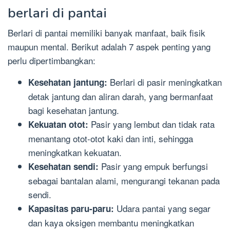
berlari di pantai
Berlari di pantai memiliki banyak manfaat, baik fisik
maupun mental. Berikut adalah 7 aspek penting yang
perlu dipertimbangkan:
Berlari di pasir meningkatkan
Kesehatan jantung:
detak jantung dan aliran darah, yang bermanfaat
bagi kesehatan jantung.
Pasir yang lembut dan tidak rata
Kekuatan otot:
menantang otot-otot kaki dan inti, sehingga
meningkatkan kekuatan.
Pasir yang empuk berfungsi
Kesehatan sendi:
sebagai bantalan alami, mengurangi tekanan pada
sendi.
Udara pantai yang segar
Kapasitas paru-paru:
dan kaya oksigen membantu meningkatkan