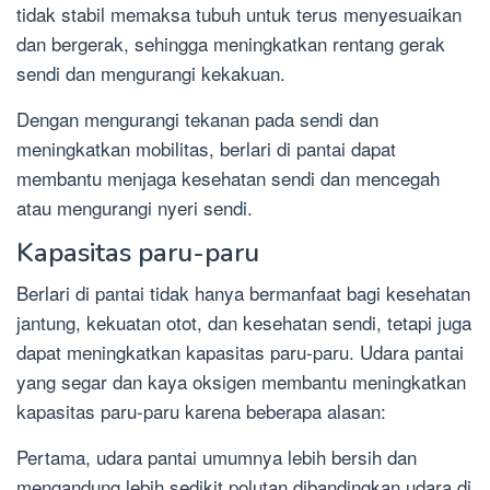
tidak stabil memaksa tubuh untuk terus menyesuaikan
dan bergerak, sehingga meningkatkan rentang gerak
sendi dan mengurangi kekakuan.
Dengan mengurangi tekanan pada sendi dan
meningkatkan mobilitas, berlari di pantai dapat
membantu menjaga kesehatan sendi dan mencegah
atau mengurangi nyeri sendi.
Kapasitas paru-paru
Berlari di pantai tidak hanya bermanfaat bagi kesehatan
jantung, kekuatan otot, dan kesehatan sendi, tetapi juga
dapat meningkatkan kapasitas paru-paru. Udara pantai
yang segar dan kaya oksigen membantu meningkatkan
kapasitas paru-paru karena beberapa alasan:
Pertama, udara pantai umumnya lebih bersih dan
mengandung lebih sedikit polutan dibandingkan udara di