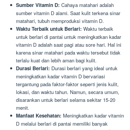
Cahaya matahari adalah
Sumber Vitamin D:
sumber vitamin D alami. Saat kulit terkena sinar
matahari, tubuh memproduksi vitamin D.
Waktu terbaik
Waktu Terbaik untuk Berlari:
untuk berlari di pantai untuk meningkatkan kadar
vitamin D adalah saat pagi atau sore hari. Hal ini
karena sinar matahari pada waktu tersebut tidak
terlalu kuat dan lebih aman bagi kulit.
Durasi berlari yang ideal untuk
Durasi Berlari:
meningkatkan kadar vitamin D bervariasi
tergantung pada faktor-faktor seperti jenis kulit,
lokasi, dan waktu tahun. Namun, secara umum,
disarankan untuk berlari selama sekitar 15-20
menit.
Meningkatkan kadar vitamin
Manfaat Kesehatan:
D melalui berlari di pantai memiliki banyak