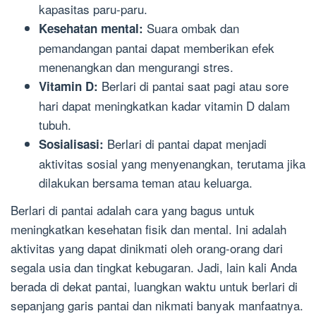
kapasitas paru-paru.
Suara ombak dan
Kesehatan mental:
pemandangan pantai dapat memberikan efek
menenangkan dan mengurangi stres.
Berlari di pantai saat pagi atau sore
Vitamin D:
hari dapat meningkatkan kadar vitamin D dalam
tubuh.
Berlari di pantai dapat menjadi
Sosialisasi:
aktivitas sosial yang menyenangkan, terutama jika
dilakukan bersama teman atau keluarga.
Berlari di pantai adalah cara yang bagus untuk
meningkatkan kesehatan fisik dan mental. Ini adalah
aktivitas yang dapat dinikmati oleh orang-orang dari
segala usia dan tingkat kebugaran. Jadi, lain kali Anda
berada di dekat pantai, luangkan waktu untuk berlari di
sepanjang garis pantai dan nikmati banyak manfaatnya.