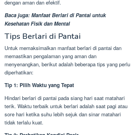
dengan aman dan efektif.
Baca juga: Manfaat Berlari di Pantai untuk
Kesehatan Fisik dan Mental
Tips Berlari di Pantai
Untuk memaksimalkan manfaat berlari di pantai dan
memastikan pengalaman yang aman dan
menyenangkan, berikut adalah beberapa tips yang perlu
diperhatikan:
Tip 1: Pilih Waktu yang Tepat
Hindari berlari di pantai pada siang hari saat matahari
terik. Waktu terbaik untuk berlari adalah saat pagi atau
sore hari ketika suhu lebih sejuk dan sinar matahari
tidak terlalu kuat.
Tip 2: Perhatikan Kondisi Pasir