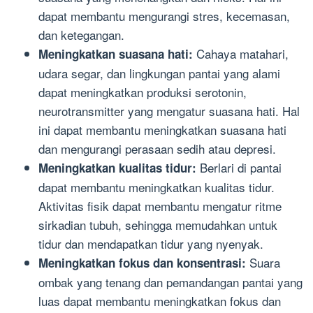
dapat membantu mengurangi stres, kecemasan,
dan ketegangan.
Cahaya matahari,
Meningkatkan suasana hati:
udara segar, dan lingkungan pantai yang alami
dapat meningkatkan produksi serotonin,
neurotransmitter yang mengatur suasana hati. Hal
ini dapat membantu meningkatkan suasana hati
dan mengurangi perasaan sedih atau depresi.
Berlari di pantai
Meningkatkan kualitas tidur:
dapat membantu meningkatkan kualitas tidur.
Aktivitas fisik dapat membantu mengatur ritme
sirkadian tubuh, sehingga memudahkan untuk
tidur dan mendapatkan tidur yang nyenyak.
Suara
Meningkatkan fokus dan konsentrasi:
ombak yang tenang dan pemandangan pantai yang
luas dapat membantu meningkatkan fokus dan