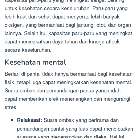
untuk kesehatan secara keseluruhan. Paru-paru yang
lebih kuat dan sehat dapat menyerap lebih banyak
oksigen, yang bermanfaat bagi jantung, otot, dan organ
lainnya. Selain itu, kapasitas paru-paru yang meningkat
dapat meningkatkan daya tahan dan kinerja atletik
secara keseluruhan.
Kesehatan mental
Berlari di pantai tidak hanya bermanfaat bagi kesehatan
fisik, tetapi juga dapat meningkatkan kesehatan mental.
Suara ombak dan pemandangan pantai yang indah
dapat memberikan efek menenangkan dan mengurangi
stres.
Suara ombak yang berirama dan
Relaksasi:
pemandangan pantai yang luas dapat menciptakan
suasana yang menenangkan dan rileks. Hal ini