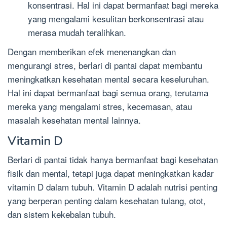
konsentrasi. Hal ini dapat bermanfaat bagi mereka
yang mengalami kesulitan berkonsentrasi atau
merasa mudah teralihkan.
Dengan memberikan efek menenangkan dan
mengurangi stres, berlari di pantai dapat membantu
meningkatkan kesehatan mental secara keseluruhan.
Hal ini dapat bermanfaat bagi semua orang, terutama
mereka yang mengalami stres, kecemasan, atau
masalah kesehatan mental lainnya.
Vitamin D
Berlari di pantai tidak hanya bermanfaat bagi kesehatan
fisik dan mental, tetapi juga dapat meningkatkan kadar
vitamin D dalam tubuh. Vitamin D adalah nutrisi penting
yang berperan penting dalam kesehatan tulang, otot,
dan sistem kekebalan tubuh.