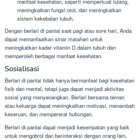
manfaat kesehatan, seperti memperkuat tulang,
meningkatkan fungsi otot, dan meningkatkan
sistem kekebalan tubuh.
Dengan berlari di pantai saat pagi atau sore hari, Anda
dapat memanfaatkan sinar matahari untuk
meningkatkan kadar vitamin D dalam tubuh dan
memperoleh berbagai manfaat kesehatan.
Sosialisasi
Berlari di pantai tidak hanya bermanfaat bagi kesehatan
fisik dan mental, tetapi juga dapat menjadi aktivitas
sosial yang menyenangkan. Berlari bersama teman
atau keluarga dapat meningkatkan motivasi, menambah
keseruan, dan mempererat hubungan.
Berlari di pantai dapat menjadi kesempatan yang baik
untuk mengobrol dan berinteraksi dengan orang lain,