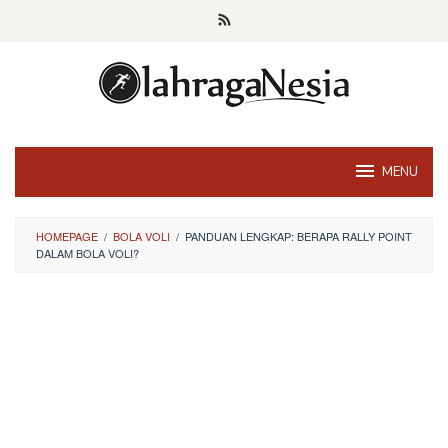
Skip
to
content
MENU
HOMEPAGE
/
BOLA VOLI
/
PANDUAN LENGKAP: BERAPA RALLY POINT
DALAM BOLA VOLI?