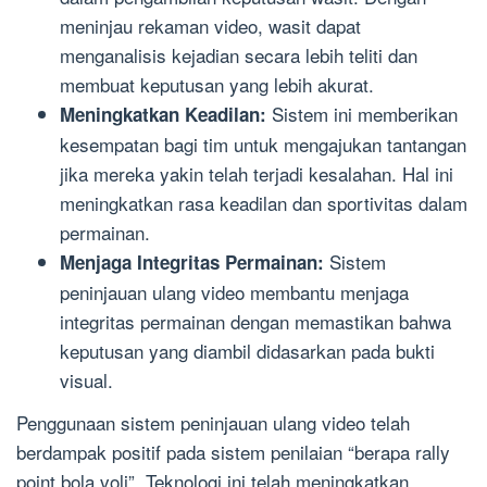
meninjau rekaman video, wasit dapat
menganalisis kejadian secara lebih teliti dan
membuat keputusan yang lebih akurat.
Sistem ini memberikan
Meningkatkan Keadilan:
kesempatan bagi tim untuk mengajukan tantangan
jika mereka yakin telah terjadi kesalahan. Hal ini
meningkatkan rasa keadilan dan sportivitas dalam
permainan.
Sistem
Menjaga Integritas Permainan:
peninjauan ulang video membantu menjaga
integritas permainan dengan memastikan bahwa
keputusan yang diambil didasarkan pada bukti
visual.
Penggunaan sistem peninjauan ulang video telah
berdampak positif pada sistem penilaian “berapa rally
point bola voli”. Teknologi ini telah meningkatkan