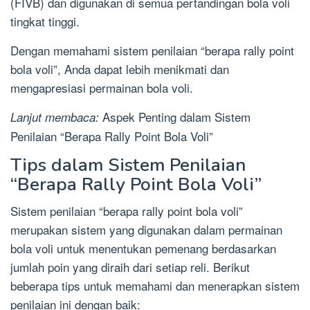
(FIVB) dan digunakan di semua pertandingan bola voli
tingkat tinggi.
Dengan memahami sistem penilaian “berapa rally point
bola voli”, Anda dapat lebih menikmati dan
mengapresiasi permainan bola voli.
Aspek Penting dalam Sistem
Lanjut membaca:
Penilaian “Berapa Rally Point Bola Voli”
Tips dalam Sistem Penilaian
“Berapa Rally Point Bola Voli”
Sistem penilaian “berapa rally point bola voli”
merupakan sistem yang digunakan dalam permainan
bola voli untuk menentukan pemenang berdasarkan
jumlah poin yang diraih dari setiap reli. Berikut
beberapa tips untuk memahami dan menerapkan sistem
penilaian ini dengan baik: