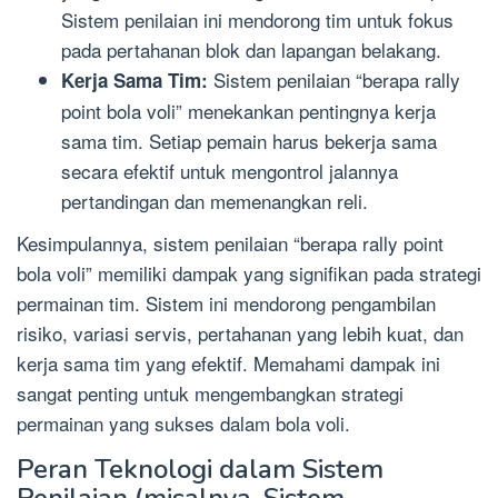
Sistem penilaian ini mendorong tim untuk fokus
pada pertahanan blok dan lapangan belakang.
Sistem penilaian “berapa rally
Kerja Sama Tim:
point bola voli” menekankan pentingnya kerja
sama tim. Setiap pemain harus bekerja sama
secara efektif untuk mengontrol jalannya
pertandingan dan memenangkan reli.
Kesimpulannya, sistem penilaian “berapa rally point
bola voli” memiliki dampak yang signifikan pada strategi
permainan tim. Sistem ini mendorong pengambilan
risiko, variasi servis, pertahanan yang lebih kuat, dan
kerja sama tim yang efektif. Memahami dampak ini
sangat penting untuk mengembangkan strategi
permainan yang sukses dalam bola voli.
Peran Teknologi dalam Sistem