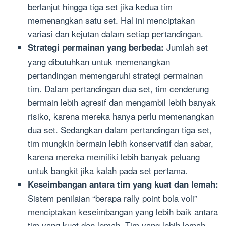
berlanjut hingga tiga set jika kedua tim
memenangkan satu set. Hal ini menciptakan
variasi dan kejutan dalam setiap pertandingan.
Jumlah set
Strategi permainan yang berbeda:
yang dibutuhkan untuk memenangkan
pertandingan memengaruhi strategi permainan
tim. Dalam pertandingan dua set, tim cenderung
bermain lebih agresif dan mengambil lebih banyak
risiko, karena mereka hanya perlu memenangkan
dua set. Sedangkan dalam pertandingan tiga set,
tim mungkin bermain lebih konservatif dan sabar,
karena mereka memiliki lebih banyak peluang
untuk bangkit jika kalah pada set pertama.
Keseimbangan antara tim yang kuat dan lemah:
Sistem penilaian “berapa rally point bola voli”
menciptakan keseimbangan yang lebih baik antara
tim yang kuat dan lemah. Tim yang lebih lemah