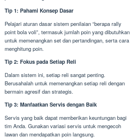
Tip 1: Pahami Konsep Dasar
Pelajari aturan dasar sistem penilaian “berapa rally
point bola voli”, termasuk jumlah poin yang dibutuhkan
untuk memenangkan set dan pertandingan, serta cara
menghitung poin.
Tip 2: Fokus pada Setiap Reli
Dalam sistem ini, setiap reli sangat penting.
Berusahalah untuk memenangkan setiap reli dengan
bermain agresif dan strategis.
Tip 3: Manfaatkan Servis dengan Baik
Servis yang baik dapat memberikan keuntungan bagi
tim Anda. Gunakan variasi servis untuk mengecoh
lawan dan mendapatkan poin langsung.