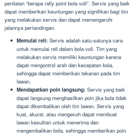
penilaian “berapa rally point bola voli”. Servis yang baik
dapat memberikan keuntungan yang signifikan bagi tim
yang melakukan servis dan dapat memengaruhi
jalannya pertandingan.
Servis adalah satu-satunya cara
Memulai reli:
untuk memulai reli dalam bola voli. Tim yang
melakukan servis memiliki keuntungan karena
dapat mengontrol arah dan kecepatan bola,
sehingga dapat memberikan tekanan pada tim
lawan.
Servis yang baik
Mendapatkan poin langsung:
dapat langsung menghasilkan poin jika bola tidak
dapat dikembalikan oleh tim lawan. Servis yang
kuat, akurat, atau mengecoh dapat membuat
lawan kesulitan untuk menerima dan
mengembalikan bola, sehingga memberikan poin