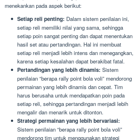
menekankan pada aspek berikut:
Dalam sistem penilaian ini,
Setiap reli penting:
setiap reli memiliki nilai yang sama, sehingga
setiap poin sangat penting dan dapat menentukan
hasil set atau pertandingan. Hal ini membuat
setiap reli menjadi lebih intens dan menegangkan,
karena setiap kesalahan dapat berakibat fatal.
Sistem
Pertandingan yang lebih dinamis:
penilaian “berapa rally point bola voli” mendorong
permainan yang lebih dinamis dan cepat. Tim
harus berusaha untuk mendapatkan poin pada
setiap reli, sehingga pertandingan menjadi lebih
mengalir dan menarik untuk ditonton.
Strategi permainan yang lebih bervariasi:
Sistem penilaian “berapa rally point bola voli”
mendorong tim untuk menggunakan strategi