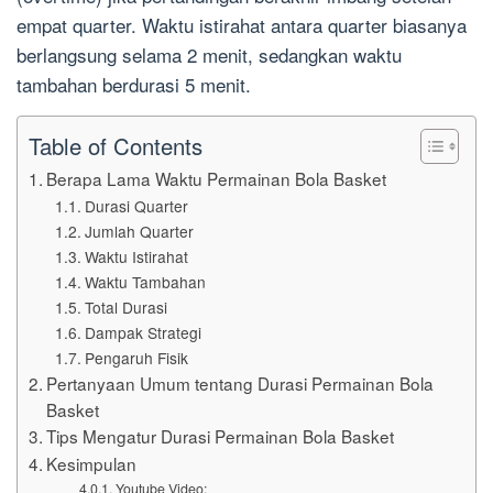
empat quarter. Waktu istirahat antara quarter biasanya
berlangsung selama 2 menit, sedangkan waktu
tambahan berdurasi 5 menit.
Table of Contents
Berapa Lama Waktu Permainan Bola Basket
Durasi Quarter
Jumlah Quarter
Waktu Istirahat
Waktu Tambahan
Total Durasi
Dampak Strategi
Pengaruh Fisik
Pertanyaan Umum tentang Durasi Permainan Bola
Basket
Tips Mengatur Durasi Permainan Bola Basket
Kesimpulan
Youtube Video: