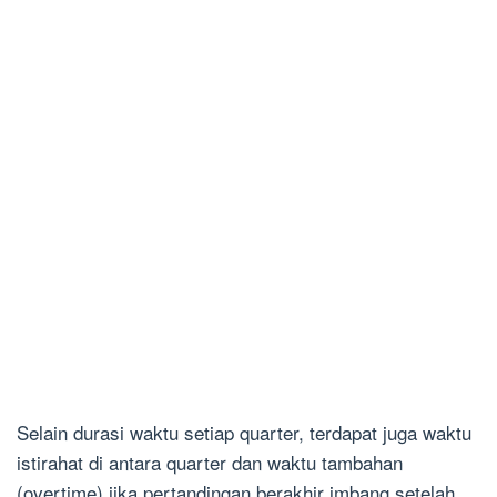
Selain durasi waktu setiap quarter, terdapat juga waktu
istirahat di antara quarter dan waktu tambahan
(overtime) jika pertandingan berakhir imbang setelah