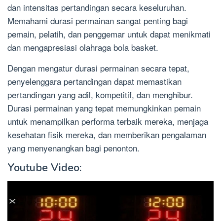
dan intensitas pertandingan secara keseluruhan.
Memahami durasi permainan sangat penting bagi
pemain, pelatih, dan penggemar untuk dapat menikmati
dan mengapresiasi olahraga bola basket.
Dengan mengatur durasi permainan secara tepat,
penyelenggara pertandingan dapat memastikan
pertandingan yang adil, kompetitif, dan menghibur.
Durasi permainan yang tepat memungkinkan pemain
untuk menampilkan performa terbaik mereka, menjaga
kesehatan fisik mereka, dan memberikan pengalaman
yang menyenangkan bagi penonton.
Youtube Video: