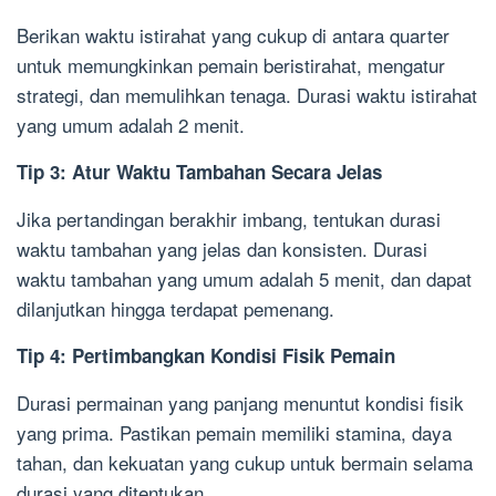
Berikan waktu istirahat yang cukup di antara quarter
untuk memungkinkan pemain beristirahat, mengatur
strategi, dan memulihkan tenaga. Durasi waktu istirahat
yang umum adalah 2 menit.
Tip 3: Atur Waktu Tambahan Secara Jelas
Jika pertandingan berakhir imbang, tentukan durasi
waktu tambahan yang jelas dan konsisten. Durasi
waktu tambahan yang umum adalah 5 menit, dan dapat
dilanjutkan hingga terdapat pemenang.
Tip 4: Pertimbangkan Kondisi Fisik Pemain
Durasi permainan yang panjang menuntut kondisi fisik
yang prima. Pastikan pemain memiliki stamina, daya
tahan, dan kekuatan yang cukup untuk bermain selama
durasi yang ditentukan.