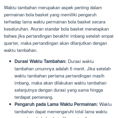
Waktu tambahan merupakan aspek penting dalam
permainan bola basket yang memiliki pengaruh
terhadap lama waktu permainan bola basket secara
keseluruhan. Aturan standar bola basket menetapkan
bahwa jika pertandingan berakhir imbang setelah empat
quarter, maka pertandingan akan dilanjutkan dengan
waktu tambahan.
Durasi waktu
Durasi Waktu Tambahan:
tambahan umumnya adalah 5 menit. Jika setelah
waktu tambahan pertama pertandingan masih
imbang, maka akan dilakukan waktu tambahan
selanjutnya dengan durasi yang sama hingga
terdapat pemenang.
Waktu
Pengaruh pada Lama Waktu Permainan:
tambahan dapat memengaruhi total lama waktu