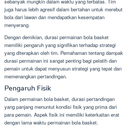
sebanyak mungkin dalam waktu yang terbatas. Tim
juga harus lebih agresif dalam bertahan untuk merebut
bola dari lawan dan mendapatkan kesempatan
menyerang.
Dengan demikian, durasi permainan bola basket
memiliki pengaruh yang signifikan terhadap strategi
yang diterapkan oleh tim. Pemahaman tentang dampak
durasi permainan ini sangat penting bagi pelatih dan
pemain untuk dapat menyusun strategi yang tepat dan
memenangkan pertandingan.
Pengaruh Fisik
Dalam permainan bola basket, durasi pertandingan
yang panjang menuntut kondisi fisik yang prima dari
para pemain. Aspek fisik ini memiliki keterkaitan erat
dengan lama waktu permainan bola basket.