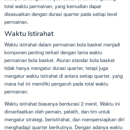
total waktu permainan, yang kemudian dapat
disesuaikan dengan durasi quarter pada setiap level
permainan.
Waktu Istirahat
Waktu istirahat dalam permainan bola basket menjadi
komponen penting terkait dengan lama waktu
permainan bola basket. Aturan standar bola basket
tidak hanya mengatur durasi quarter, tetapi juga
mengatur waktu istirahat di antara setiap quarter, yang
mana hal ini memiliki pengaruh pada total waktu
permainan.
Waktu istirahat biasanya berdurasi 2 menit. Waktu ini
dimanfaatkan oleh pemain, pelatih, dan tim untuk
mengatur strategi, beristirahat, dan mempersiapkan diri
menghadapi quarter berikutnya. Dengan adanya waktu