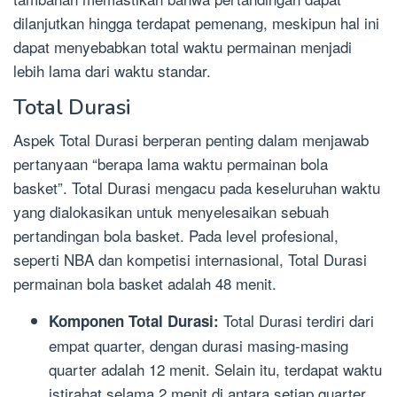
dilanjutkan hingga terdapat pemenang, meskipun hal ini
dapat menyebabkan total waktu permainan menjadi
lebih lama dari waktu standar.
Total Durasi
Aspek Total Durasi berperan penting dalam menjawab
pertanyaan “berapa lama waktu permainan bola
basket”. Total Durasi mengacu pada keseluruhan waktu
yang dialokasikan untuk menyelesaikan sebuah
pertandingan bola basket. Pada level profesional,
seperti NBA dan kompetisi internasional, Total Durasi
permainan bola basket adalah 48 menit.
Total Durasi terdiri dari
Komponen Total Durasi:
empat quarter, dengan durasi masing-masing
quarter adalah 12 menit. Selain itu, terdapat waktu
istirahat selama 2 menit di antara setiap quarter.