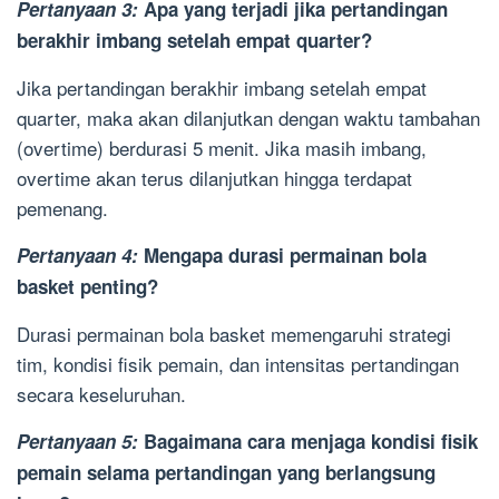
Pertanyaan 3:
Apa yang terjadi jika pertandingan
berakhir imbang setelah empat quarter?
Jika pertandingan berakhir imbang setelah empat
quarter, maka akan dilanjutkan dengan waktu tambahan
(overtime) berdurasi 5 menit. Jika masih imbang,
overtime akan terus dilanjutkan hingga terdapat
pemenang.
Pertanyaan 4:
Mengapa durasi permainan bola
basket penting?
Durasi permainan bola basket memengaruhi strategi
tim, kondisi fisik pemain, dan intensitas pertandingan
secara keseluruhan.
Pertanyaan 5:
Bagaimana cara menjaga kondisi fisik
pemain selama pertandingan yang berlangsung