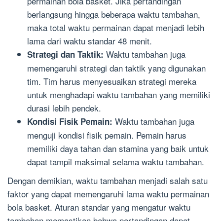
permainan bola basket. Jika pertandingan
berlangsung hingga beberapa waktu tambahan,
maka total waktu permainan dapat menjadi lebih
lama dari waktu standar 48 menit.
Waktu tambahan juga
Strategi dan Taktik:
memengaruhi strategi dan taktik yang digunakan
tim. Tim harus menyesuaikan strategi mereka
untuk menghadapi waktu tambahan yang memiliki
durasi lebih pendek.
Waktu tambahan juga
Kondisi Fisik Pemain:
menguji kondisi fisik pemain. Pemain harus
memiliki daya tahan dan stamina yang baik untuk
dapat tampil maksimal selama waktu tambahan.
Dengan demikian, waktu tambahan menjadi salah satu
faktor yang dapat memengaruhi lama waktu permainan
bola basket. Aturan standar yang mengatur waktu
tambahan memastikan bahwa pertandingan dapat