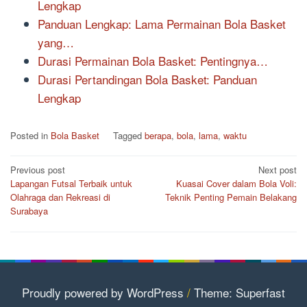
Lengkap
Panduan Lengkap: Lama Permainan Bola Basket
yang…
Durasi Permainan Bola Basket: Pentingnya…
Durasi Pertandingan Bola Basket: Panduan
Lengkap
Posted in
Bola Basket
Tagged
berapa
,
bola
,
lama
,
waktu
Post
Previous post
Next post
Lapangan Futsal Terbaik untuk
Kuasai Cover dalam Bola Voli:
navigation
Olahraga dan Rekreasi di
Teknik Penting Pemain Belakang
Surabaya
Proudly powered by WordPress
/
Theme: Superfast