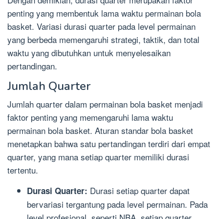
penting yang membentuk lama waktu permainan bola
basket. Variasi durasi quarter pada level permainan
yang berbeda memengaruhi strategi, taktik, dan total
waktu yang dibutuhkan untuk menyelesaikan
pertandingan.
Jumlah Quarter
Jumlah quarter dalam permainan bola basket menjadi
faktor penting yang memengaruhi lama waktu
permainan bola basket. Aturan standar bola basket
menetapkan bahwa satu pertandingan terdiri dari empat
quarter, yang mana setiap quarter memiliki durasi
tertentu.
Durasi setiap quarter dapat
Durasi Quarter:
bervariasi tergantung pada level permainan. Pada
level profesional, seperti NBA, setiap quarter