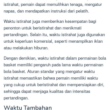
istirahat, pemain dapat memulihkan tenaga, mengatur
napas, dan mendapatkan instruksi dari pelatih.
Waktu istirahat juga memberikan kesempatan bagi
penonton untuk beristirahat dan menikmati
pertandingan. Selain itu, waktu istirahat juga digunakan
untuk keperluan komersial, seperti menampilkan iklan
atau melakukan hiburan.
Dengan demikian, waktu istirahat dalam permainan bola
basket memiliki pengaruh pada lama waktu permainan
bola basket. Aturan standar yang mengatur waktu
istirahat memastikan bahwa pemain memiliki waktu
yang cukup untuk beristirahat dan mempersiapkan diri,
sehingga dapat menjaga kualitas dan intensitas
pertandingan.
Waktu Tambahan