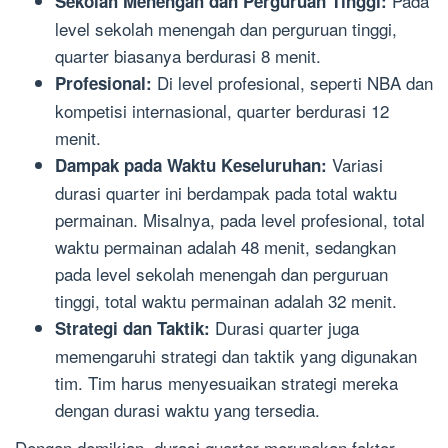
Pada
Sekolah Menengah dan Perguruan Tinggi:
level sekolah menengah dan perguruan tinggi,
quarter biasanya berdurasi 8 menit.
Di level profesional, seperti NBA dan
Profesional:
kompetisi internasional, quarter berdurasi 12
menit.
Variasi
Dampak pada Waktu Keseluruhan:
durasi quarter ini berdampak pada total waktu
permainan. Misalnya, pada level profesional, total
waktu permainan adalah 48 menit, sedangkan
pada level sekolah menengah dan perguruan
tinggi, total waktu permainan adalah 32 menit.
Durasi quarter juga
Strategi dan Taktik:
memengaruhi strategi dan taktik yang digunakan
tim. Tim harus menyesuaikan strategi mereka
dengan durasi waktu yang tersedia.
Dengan demikian, durasi quarter merupakan faktor