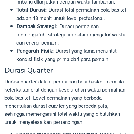
imbang dilanjutkan dengan waktu tambahan.
Durasi total permainan bola basket
Total Durasi:
adalah 48 menit untuk level profesional.
Durasi permainan
Dampak Strategi:
memengaruhi strategi tim dalam mengatur waktu
dan energi pemain.
Durasi yang lama menuntut
Pengaruh Fisik:
kondisi fisik yang prima dari para pemain.
Durasi Quarter
Durasi quarter dalam permainan bola basket memiliki
keterkaitan erat dengan keseluruhan waktu permainan
bola basket. Level permainan yang berbeda
menentukan durasi quarter yang berbeda pula,
sehingga memengaruhi total waktu yang dibutuhkan
untuk menyelesaikan pertandingan.