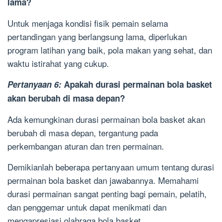
lama?
Untuk menjaga kondisi fisik pemain selama
pertandingan yang berlangsung lama, diperlukan
program latihan yang baik, pola makan yang sehat, dan
waktu istirahat yang cukup.
Pertanyaan 6:
Apakah durasi permainan bola basket
akan berubah di masa depan?
Ada kemungkinan durasi permainan bola basket akan
berubah di masa depan, tergantung pada
perkembangan aturan dan tren permainan.
Demikianlah beberapa pertanyaan umum tentang durasi
permainan bola basket dan jawabannya. Memahami
durasi permainan sangat penting bagi pemain, pelatih,
dan penggemar untuk dapat menikmati dan
mengapresiasi olahraga bola basket.