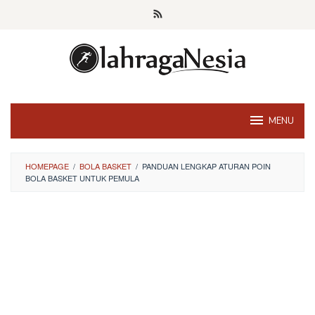
Skip
to
content
MENU
HOMEPAGE
/
BOLA BASKET
/
PANDUAN LENGKAP ATURAN POIN
BOLA BASKET UNTUK PEMULA