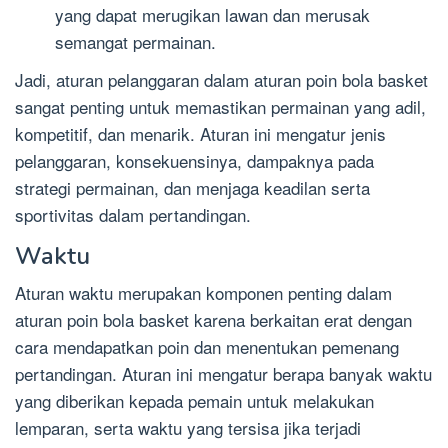
yang dapat merugikan lawan dan merusak
semangat permainan.
Jadi, aturan pelanggaran dalam aturan poin bola basket
sangat penting untuk memastikan permainan yang adil,
kompetitif, dan menarik. Aturan ini mengatur jenis
pelanggaran, konsekuensinya, dampaknya pada
strategi permainan, dan menjaga keadilan serta
sportivitas dalam pertandingan.
Waktu
Aturan waktu merupakan komponen penting dalam
aturan poin bola basket karena berkaitan erat dengan
cara mendapatkan poin dan menentukan pemenang
pertandingan. Aturan ini mengatur berapa banyak waktu
yang diberikan kepada pemain untuk melakukan
lemparan, serta waktu yang tersisa jika terjadi