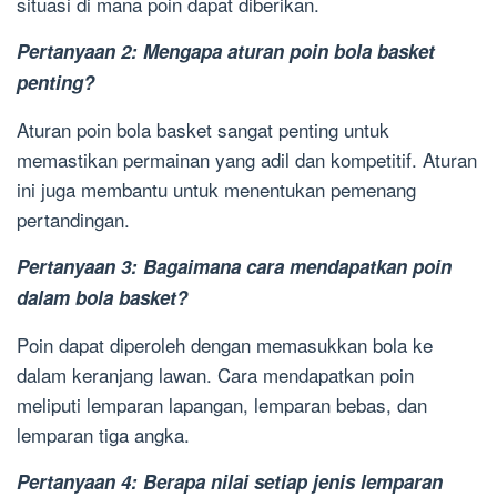
situasi di mana poin dapat diberikan.
Pertanyaan 2: Mengapa aturan poin bola basket
penting?
Aturan poin bola basket sangat penting untuk
memastikan permainan yang adil dan kompetitif. Aturan
ini juga membantu untuk menentukan pemenang
pertandingan.
Pertanyaan 3: Bagaimana cara mendapatkan poin
dalam bola basket?
Poin dapat diperoleh dengan memasukkan bola ke
dalam keranjang lawan. Cara mendapatkan poin
meliputi lemparan lapangan, lemparan bebas, dan
lemparan tiga angka.
Pertanyaan 4: Berapa nilai setiap jenis lemparan