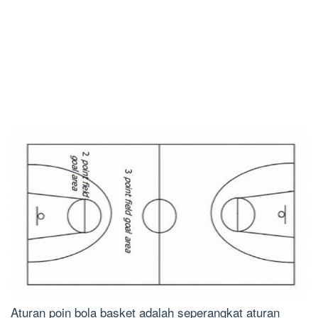
Aturan poin bola basket adalah seperangkat aturan