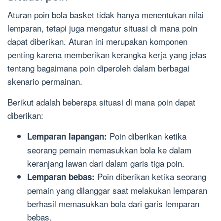
Aturan poin bola basket tidak hanya menentukan nilai
lemparan, tetapi juga mengatur situasi di mana poin
dapat diberikan. Aturan ini merupakan komponen
penting karena memberikan kerangka kerja yang jelas
tentang bagaimana poin diperoleh dalam berbagai
skenario permainan.
Berikut adalah beberapa situasi di mana poin dapat
diberikan:
Poin diberikan ketika
Lemparan lapangan:
seorang pemain memasukkan bola ke dalam
keranjang lawan dari dalam garis tiga poin.
Poin diberikan ketika seorang
Lemparan bebas:
pemain yang dilanggar saat melakukan lemparan
berhasil memasukkan bola dari garis lemparan
bebas.