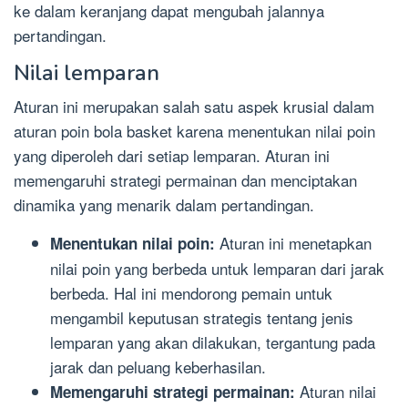
ke dalam keranjang dapat mengubah jalannya
pertandingan.
Nilai lemparan
Aturan ini merupakan salah satu aspek krusial dalam
aturan poin bola basket karena menentukan nilai poin
yang diperoleh dari setiap lemparan. Aturan ini
memengaruhi strategi permainan dan menciptakan
dinamika yang menarik dalam pertandingan.
Aturan ini menetapkan
Menentukan nilai poin:
nilai poin yang berbeda untuk lemparan dari jarak
berbeda. Hal ini mendorong pemain untuk
mengambil keputusan strategis tentang jenis
lemparan yang akan dilakukan, tergantung pada
jarak dan peluang keberhasilan.
Aturan nilai
Memengaruhi strategi permainan: