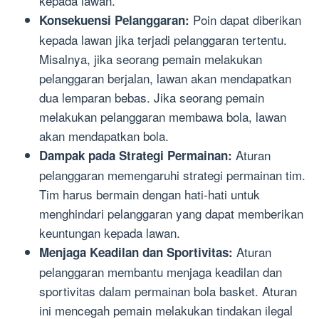
kepada lawan.
Poin dapat diberikan
Konsekuensi Pelanggaran:
kepada lawan jika terjadi pelanggaran tertentu.
Misalnya, jika seorang pemain melakukan
pelanggaran berjalan, lawan akan mendapatkan
dua lemparan bebas. Jika seorang pemain
melakukan pelanggaran membawa bola, lawan
akan mendapatkan bola.
Aturan
Dampak pada Strategi Permainan:
pelanggaran memengaruhi strategi permainan tim.
Tim harus bermain dengan hati-hati untuk
menghindari pelanggaran yang dapat memberikan
keuntungan kepada lawan.
Aturan
Menjaga Keadilan dan Sportivitas:
pelanggaran membantu menjaga keadilan dan
sportivitas dalam permainan bola basket. Aturan
ini mencegah pemain melakukan tindakan ilegal