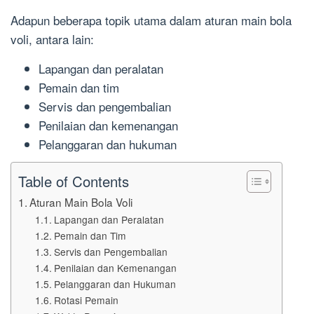
Adapun beberapa topik utama dalam aturan main bola
voli, antara lain:
Lapangan dan peralatan
Pemain dan tim
Servis dan pengembalian
Penilaian dan kemenangan
Pelanggaran dan hukuman
Table of Contents
Aturan Main Bola Voli
Lapangan dan Peralatan
Pemain dan Tim
Servis dan Pengembalian
Penilaian dan Kemenangan
Pelanggaran dan Hukuman
Rotasi Pemain