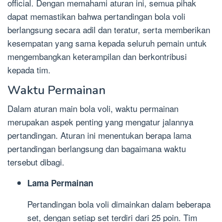
official. Dengan memahami aturan ini, semua pihak
dapat memastikan bahwa pertandingan bola voli
berlangsung secara adil dan teratur, serta memberikan
kesempatan yang sama kepada seluruh pemain untuk
mengembangkan keterampilan dan berkontribusi
kepada tim.
Waktu Permainan
Dalam aturan main bola voli, waktu permainan
merupakan aspek penting yang mengatur jalannya
pertandingan. Aturan ini menentukan berapa lama
pertandingan berlangsung dan bagaimana waktu
tersebut dibagi.
Lama Permainan
Pertandingan bola voli dimainkan dalam beberapa
set, dengan setiap set terdiri dari 25 poin. Tim