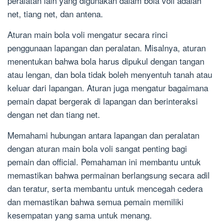
peralatan lain yang digunakan dalam bola voli adalah
net, tiang net, dan antena.
Aturan main bola voli mengatur secara rinci
penggunaan lapangan dan peralatan. Misalnya, aturan
menentukan bahwa bola harus dipukul dengan tangan
atau lengan, dan bola tidak boleh menyentuh tanah atau
keluar dari lapangan. Aturan juga mengatur bagaimana
pemain dapat bergerak di lapangan dan berinteraksi
dengan net dan tiang net.
Memahami hubungan antara lapangan dan peralatan
dengan aturan main bola voli sangat penting bagi
pemain dan official. Pemahaman ini membantu untuk
memastikan bahwa permainan berlangsung secara adil
dan teratur, serta membantu untuk mencegah cedera
dan memastikan bahwa semua pemain memiliki
kesempatan yang sama untuk menang.