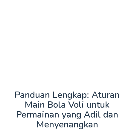
Panduan Lengkap: Aturan
Main Bola Voli untuk
Permainan yang Adil dan
Menyenangkan