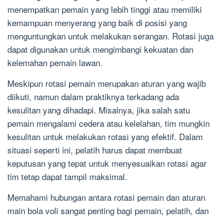
menempatkan pemain yang lebih tinggi atau memiliki
kemampuan menyerang yang baik di posisi yang
menguntungkan untuk melakukan serangan. Rotasi juga
dapat digunakan untuk mengimbangi kekuatan dan
kelemahan pemain lawan.
Meskipun rotasi pemain merupakan aturan yang wajib
diikuti, namun dalam praktiknya terkadang ada
kesulitan yang dihadapi. Misalnya, jika salah satu
pemain mengalami cedera atau kelelahan, tim mungkin
kesulitan untuk melakukan rotasi yang efektif. Dalam
situasi seperti ini, pelatih harus dapat membuat
keputusan yang tepat untuk menyesuaikan rotasi agar
tim tetap dapat tampil maksimal.
Memahami hubungan antara rotasi pemain dan aturan
main bola voli sangat penting bagi pemain, pelatih, dan