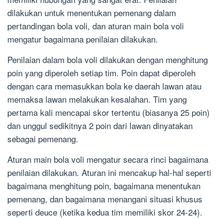
dilakukan untuk menentukan pemenang dalam
pertandingan bola voli, dan aturan main bola voli
mengatur bagaimana penilaian dilakukan.
Penilaian dalam bola voli dilakukan dengan menghitung
poin yang diperoleh setiap tim. Poin dapat diperoleh
dengan cara memasukkan bola ke daerah lawan atau
memaksa lawan melakukan kesalahan. Tim yang
pertama kali mencapai skor tertentu (biasanya 25 poin)
dan unggul sedikitnya 2 poin dari lawan dinyatakan
sebagai pemenang.
Aturan main bola voli mengatur secara rinci bagaimana
penilaian dilakukan. Aturan ini mencakup hal-hal seperti
bagaimana menghitung poin, bagaimana menentukan
pemenang, dan bagaimana menangani situasi khusus
seperti deuce (ketika kedua tim memiliki skor 24-24).