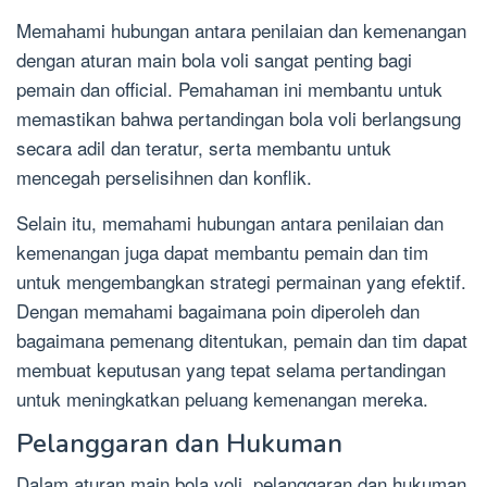
Memahami hubungan antara penilaian dan kemenangan
dengan aturan main bola voli sangat penting bagi
pemain dan official. Pemahaman ini membantu untuk
memastikan bahwa pertandingan bola voli berlangsung
secara adil dan teratur, serta membantu untuk
mencegah perselisihnen dan konflik.
Selain itu, memahami hubungan antara penilaian dan
kemenangan juga dapat membantu pemain dan tim
untuk mengembangkan strategi permainan yang efektif.
Dengan memahami bagaimana poin diperoleh dan
bagaimana pemenang ditentukan, pemain dan tim dapat
membuat keputusan yang tepat selama pertandingan
untuk meningkatkan peluang kemenangan mereka.
Pelanggaran dan Hukuman
Dalam aturan main bola voli, pelanggaran dan hukuman