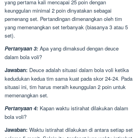
yang pertama kali mencapai 25 poin dengan
keunggulan minimal 2 poin dinyatakan sebagai
pemenang set. Pertandingan dimenangkan oleh tim
yang memenangkan set terbanyak (biasanya 3 atau 5
set).
Apa yang dimaksud dengan deuce
Pertanyaan 3:
dalam bola voli?
Deuce adalah situasi dalam bola voli ketika
Jawaban:
kedudukan kedua tim sama kuat pada skor 24-24. Pada
situasi ini, tim harus meraih keunggulan 2 poin untuk
memenangkan set.
Kapan waktu istirahat dilakukan dalam
Pertanyaan 4:
bola voli?
Waktu istirahat dilakukan di antara setiap set
Jawaban: