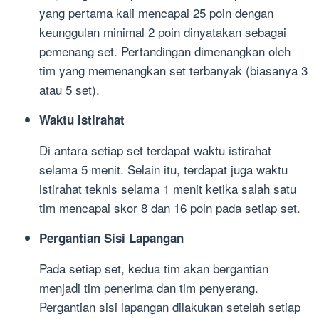
yang pertama kali mencapai 25 poin dengan
keunggulan minimal 2 poin dinyatakan sebagai
pemenang set. Pertandingan dimenangkan oleh
tim yang memenangkan set terbanyak (biasanya 3
atau 5 set).
Waktu Istirahat
Di antara setiap set terdapat waktu istirahat
selama 5 menit. Selain itu, terdapat juga waktu
istirahat teknis selama 1 menit ketika salah satu
tim mencapai skor 8 dan 16 poin pada setiap set.
Pergantian Sisi Lapangan
Pada setiap set, kedua tim akan bergantian
menjadi tim penerima dan tim penyerang.
Pergantian sisi lapangan dilakukan setelah setiap