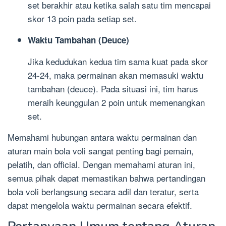
set berakhir atau ketika salah satu tim mencapai
skor 13 poin pada setiap set.
Waktu Tambahan (Deuce)
Jika kedudukan kedua tim sama kuat pada skor
24-24, maka permainan akan memasuki waktu
tambahan (deuce). Pada situasi ini, tim harus
meraih keunggulan 2 poin untuk memenangkan
set.
Memahami hubungan antara waktu permainan dan
aturan main bola voli sangat penting bagi pemain,
pelatih, dan official. Dengan memahami aturan ini,
semua pihak dapat memastikan bahwa pertandingan
bola voli berlangsung secara adil dan teratur, serta
dapat mengelola waktu permainan secara efektif.