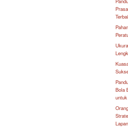
Pandu
Prasa
Terba
Paham
Perat
Ukura
Lengk
Kuasa
Sukse
Pandu
Bola 
untu
Orang
Strat
Lapa