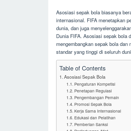
Asosiasi sepak bola biasanya bera
internasional. FIFA menetapkan pe
dunia, dan juga menyelenggarakan 
Dunia FIFA. Asosiasi sepak bola 
mengembangkan sepak bola dan m
standar yang tinggi di seluruh duni
Table of Contents
Asosiasi Sepak Bola
Pengaturan Kompetisi
Penetapan Regulasi
Pengembangan Pemain
Promosi Sepak Bola
Kerja Sama Internasional
Edukasi dan Pelatihan
Pemberian Sanksi