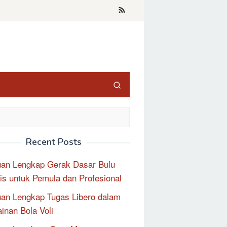
Recent Posts
an Lengkap Gerak Dasar Bulu
is untuk Pemula dan Profesional
an Lengkap Tugas Libero dalam
inan Bola Voli