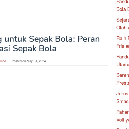
Pand
Bola 
Sejar
Olahr
 untuk Sepak Bola: Peran
Raih 
Frisia
asi Sepak Bola
Pandu
inho
Posted on
May 31, 2024
Utama
Beren
Prest
Jurus
Smash
Paham
Voli 