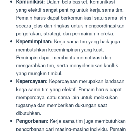
Dalam bola basket, komunikasi
Komunikasi:
yang efektif sangat penting untuk kerja sama tim.
Pemain harus dapat berkomunikasi satu sama lain
secara jelas dan ringkas untuk mengoordinasikan
pergerakan, strategi, dan permainan mereka.
Kerja sama tim yang baik juga
Kepemimpinan:
membutuhkan kepemimpinan yang kuat.
Pemimpin dapat membantu memotivasi dan
mengarahkan tim, serta menyelesaikan konflik
yang mungkin timbul.
Kepercayaan merupakan landasan
Kepercayaan:
kerja sama tim yang efektif. Pemain harus dapat
mempercayai satu sama lain untuk melakukan
tugasnya dan memberikan dukungan saat
dibutuhkan.
Kerja sama tim juga membutuhkan
Pengorbanan:
pengorbanan dari masing-masing individu. Pemain