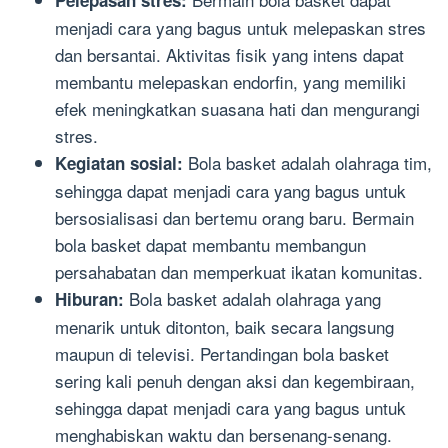
Pelepasan stres:
menjadi cara yang bagus untuk melepaskan stres
dan bersantai. Aktivitas fisik yang intens dapat
membantu melepaskan endorfin, yang memiliki
efek meningkatkan suasana hati dan mengurangi
stres.
Bola basket adalah olahraga tim,
Kegiatan sosial:
sehingga dapat menjadi cara yang bagus untuk
bersosialisasi dan bertemu orang baru. Bermain
bola basket dapat membantu membangun
persahabatan dan memperkuat ikatan komunitas.
Bola basket adalah olahraga yang
Hiburan:
menarik untuk ditonton, baik secara langsung
maupun di televisi. Pertandingan bola basket
sering kali penuh dengan aksi dan kegembiraan,
sehingga dapat menjadi cara yang bagus untuk
menghabiskan waktu dan bersenang-senang.