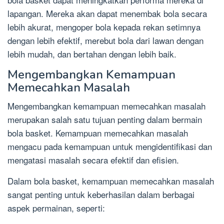
lapangan. Mereka akan dapat menembak bola secara
lebih akurat, mengoper bola kepada rekan setimnya
dengan lebih efektif, merebut bola dari lawan dengan
lebih mudah, dan bertahan dengan lebih baik.
Mengembangkan Kemampuan
Memecahkan Masalah
Mengembangkan kemampuan memecahkan masalah
merupakan salah satu tujuan penting dalam bermain
bola basket. Kemampuan memecahkan masalah
mengacu pada kemampuan untuk mengidentifikasi dan
mengatasi masalah secara efektif dan efisien.
Dalam bola basket, kemampuan memecahkan masalah
sangat penting untuk keberhasilan dalam berbagai
aspek permainan, seperti: