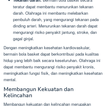
teratur dapat membantu menurunkan tekanan
darah. Olahraga ini membantu melebarkan
pembuluh darah, yang mengurangi tekanan pada
dinding arteri. Menurunkan tekanan darah dapat
mengurangi risiko penyakit jantung, stroke, dan
gagal ginjal.
Dengan meningkatkan kesehatan kardiovaskular,
bermain bola basket dapat berkontribusi pada kualitas
hidup yang lebih baik secara keseluruhan. Olahraga ini
dapat membantu mengurangi risiko penyakit kronis,
meningkatkan fungsi fisik, dan meningkatkan kesehatan
mental.
Membangun Kekuatan dan
Kelincahan
Membangun kekuatan dan kelincahan merupakan