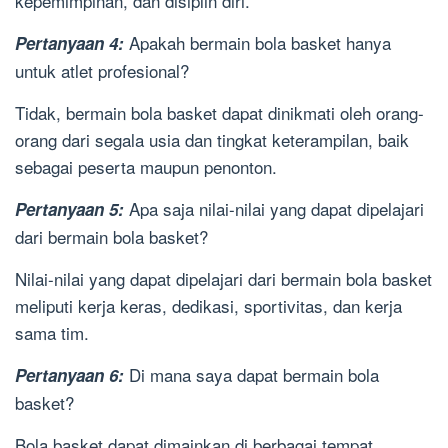
kepemimpinan, dan disiplin diri.
Apakah bermain bola basket hanya
Pertanyaan 4:
untuk atlet profesional?
Tidak, bermain bola basket dapat dinikmati oleh orang-
orang dari segala usia dan tingkat keterampilan, baik
sebagai peserta maupun penonton.
Apa saja nilai-nilai yang dapat dipelajari
Pertanyaan 5:
dari bermain bola basket?
Nilai-nilai yang dapat dipelajari dari bermain bola basket
meliputi kerja keras, dedikasi, sportivitas, dan kerja
sama tim.
Di mana saya dapat bermain bola
Pertanyaan 6:
basket?
Bola basket dapat dimainkan di berbagai tempat,