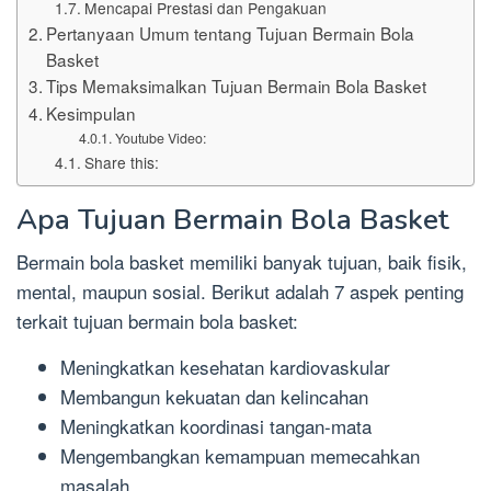
Mencapai Prestasi dan Pengakuan
Pertanyaan Umum tentang Tujuan Bermain Bola
Basket
Tips Memaksimalkan Tujuan Bermain Bola Basket
Kesimpulan
Youtube Video:
Share this:
Apa Tujuan Bermain Bola Basket
Bermain bola basket memiliki banyak tujuan, baik fisik,
mental, maupun sosial. Berikut adalah 7 aspek penting
terkait tujuan bermain bola basket:
Meningkatkan kesehatan kardiovaskular
Membangun kekuatan dan kelincahan
Meningkatkan koordinasi tangan-mata
Mengembangkan kemampuan memecahkan
masalah