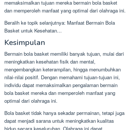
memaksimalkan tujuan mereka bermain bola basket
dan memperoleh manfaat yang optimal dari olahraga ini.
Beralih ke topik selanjutnya: Manfaat Bermain Bola
Basket untuk Kesehatan…
Kesimpulan
Bermain bola basket memiliki banyak tujuan, mulai dari
meningkatkan kesehatan fisik dan mental,
mengembangkan keterampilan, hingga menumbuhkan
nilai-nilai positif. Dengan memahami tujuan-tujuan ini,
individu dapat memaksimalkan pengalaman bermain
bola basket mereka dan memperoleh manfaat yang
optimal dari olahraga ini.
Bola basket tidak hanya sekadar permainan, tetapi juga
dapat menjadi sarana untuk meningkatkan kualitas
hidup secara keseluruhan. Olahraga ini dapat