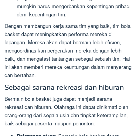
mungkin harus mengorbankan kepentingan pribadi
demi kepentingan tim.
Dengan membangun kerja sama tim yang baik, tim bola
basket dapat meningkatkan performa mereka di
lapangan. Mereka akan dapat bermain lebih efisien,
mengoordinasikan pergerakan mereka dengan lebih
baik, dan mengatasi tantangan sebagai sebuah tim. Hal
ini akan memberi mereka keuntungan dalam menyerang
dan bertahan.
Sebagai sarana rekreasi dan hiburan
Bermain bola basket juga dapat menjadi sarana
rekreasi dan hiburan. Olahraga ini dapat dinikmati oleh
orang-orang dari segala usia dan tingkat keterampilan,
baik sebagai peserta maupun penonton.
Bermain bola basket dapat