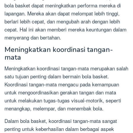
bola basket dapat meningkatkan performa mereka di
lapangan. Mereka akan dapat melompat lebih tinggi,
berlari lebih cepat, dan mengubah arah dengan lebih
cepat. Hal ini akan memberi mereka keuntungan dalam
menyerang dan bertahan.
Meningkatkan koordinasi tangan-
mata
Meningkatkan koordinasi tangan-mata merupakan salah
satu tujuan penting dalam bermain bola basket.
Koordinasi tangan-mata mengacu pada kemampuan
untuk mengoordinasikan gerakan tangan dan mata
untuk melakukan tugas-tugas visual-motorik, seperti
menangkap, melempar, dan menembak bola.
Dalam bola basket, koordinasi tangan-mata sangat
penting untuk keberhasilan dalam berbagai aspek