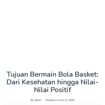
Tujuan Bermain Bola Basket:
Dari Kesehatan hingga Nilai-
Nilai Positif
By
admin
Posted on
June 12, 2026