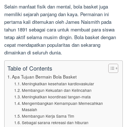
Selain manfaat fisik dan mental, bola basket juga
memiliki sejarah panjang dan kaya. Permainan ini
pertama kali ditemukan oleh James Naismith pada
tahun 1891 sebagai cara untuk membuat para siswa
tetap aktif selama musim dingin. Bola basket dengan
cepat mendapatkan popularitas dan sekarang
dimainkan di seluruh dunia.
Table of Contents
Apa Tujuan Bermain Bola Basket
Meningkatkan kesehatan kardiovaskular
Membangun Kekuatan dan Kelincahan
Meningkatkan koordinasi tangan-mata
Mengembangkan Kemampuan Memecahkan
Masalah
Membangun Kerja Sama Tim
Sebagai sarana rekreasi dan hiburan