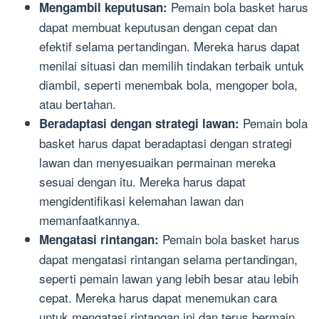
Pemain bola basket harus
Mengambil keputusan:
dapat membuat keputusan dengan cepat dan
efektif selama pertandingan. Mereka harus dapat
menilai situasi dan memilih tindakan terbaik untuk
diambil, seperti menembak bola, mengoper bola,
atau bertahan.
Pemain bola
Beradaptasi dengan strategi lawan:
basket harus dapat beradaptasi dengan strategi
lawan dan menyesuaikan permainan mereka
sesuai dengan itu. Mereka harus dapat
mengidentifikasi kelemahan lawan dan
memanfaatkannya.
Pemain bola basket harus
Mengatasi rintangan:
dapat mengatasi rintangan selama pertandingan,
seperti pemain lawan yang lebih besar atau lebih
cepat. Mereka harus dapat menemukan cara
untuk mengatasi rintangan ini dan terus bermain