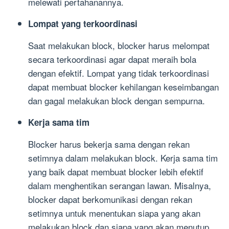
melewati pertahanannya.
Lompat yang terkoordinasi
Saat melakukan block, blocker harus melompat
secara terkoordinasi agar dapat meraih bola
dengan efektif. Lompat yang tidak terkoordinasi
dapat membuat blocker kehilangan keseimbangan
dan gagal melakukan block dengan sempurna.
Kerja sama tim
Blocker harus bekerja sama dengan rekan
setimnya dalam melakukan block. Kerja sama tim
yang baik dapat membuat blocker lebih efektif
dalam menghentikan serangan lawan. Misalnya,
blocker dapat berkomunikasi dengan rekan
setimnya untuk menentukan siapa yang akan
melakukan block dan siapa yang akan menutup