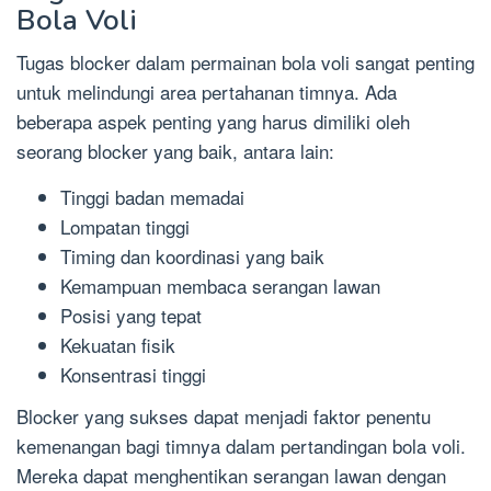
Bola Voli
Tugas blocker dalam permainan bola voli sangat penting
untuk melindungi area pertahanan timnya. Ada
beberapa aspek penting yang harus dimiliki oleh
seorang blocker yang baik, antara lain:
Tinggi badan memadai
Lompatan tinggi
Timing dan koordinasi yang baik
Kemampuan membaca serangan lawan
Posisi yang tepat
Kekuatan fisik
Konsentrasi tinggi
Blocker yang sukses dapat menjadi faktor penentu
kemenangan bagi timnya dalam pertandingan bola voli.
Mereka dapat menghentikan serangan lawan dengan