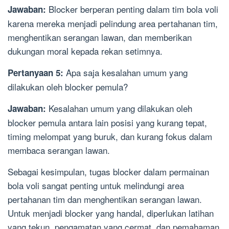
Blocker berperan penting dalam tim bola voli
Jawaban:
karena mereka menjadi pelindung area pertahanan tim,
menghentikan serangan lawan, dan memberikan
dukungan moral kepada rekan setimnya.
Apa saja kesalahan umum yang
Pertanyaan 5:
dilakukan oleh blocker pemula?
Kesalahan umum yang dilakukan oleh
Jawaban:
blocker pemula antara lain posisi yang kurang tepat,
timing melompat yang buruk, dan kurang fokus dalam
membaca serangan lawan.
Sebagai kesimpulan, tugas blocker dalam permainan
bola voli sangat penting untuk melindungi area
pertahanan tim dan menghentikan serangan lawan.
Untuk menjadi blocker yang handal, diperlukan latihan
yang tekun, pengamatan yang cermat, dan pemahaman