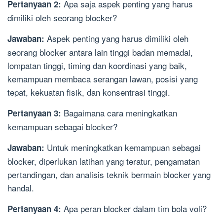
Apa saja aspek penting yang harus
Pertanyaan 2:
dimiliki oleh seorang blocker?
Aspek penting yang harus dimiliki oleh
Jawaban:
seorang blocker antara lain tinggi badan memadai,
lompatan tinggi, timing dan koordinasi yang baik,
kemampuan membaca serangan lawan, posisi yang
tepat, kekuatan fisik, dan konsentrasi tinggi.
Bagaimana cara meningkatkan
Pertanyaan 3:
kemampuan sebagai blocker?
Untuk meningkatkan kemampuan sebagai
Jawaban:
blocker, diperlukan latihan yang teratur, pengamatan
pertandingan, dan analisis teknik bermain blocker yang
handal.
Apa peran blocker dalam tim bola voli?
Pertanyaan 4: