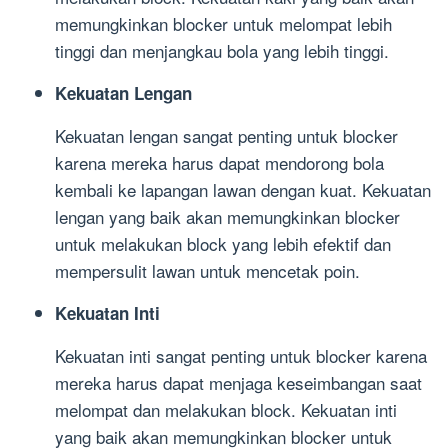
memungkinkan blocker untuk melompat lebih
tinggi dan menjangkau bola yang lebih tinggi.
Kekuatan Lengan
Kekuatan lengan sangat penting untuk blocker
karena mereka harus dapat mendorong bola
kembali ke lapangan lawan dengan kuat. Kekuatan
lengan yang baik akan memungkinkan blocker
untuk melakukan block yang lebih efektif dan
mempersulit lawan untuk mencetak poin.
Kekuatan Inti
Kekuatan inti sangat penting untuk blocker karena
mereka harus dapat menjaga keseimbangan saat
melompat dan melakukan block. Kekuatan inti
yang baik akan memungkinkan blocker untuk