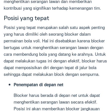
menghentikan serangan lawan dan memberikan
kontribusi yang signifikan terhadap kemenangan tim.
Posisi yang tepat
Posisi yang tepat merupakan salah satu aspek penting
yang harus dimiliki oleh seorang blocker dalam
permainan bola voli. Hal ini disebabkan karena blocker
bertugas untuk menghentikan serangan lawan dengan
cara membendung bola yang datang ke arahnya. Untuk
dapat melakukan tugas ini dengan efektif, blocker harus
dapat memposisikan diri dengan tepat di jalur bola
sehingga dapat melakukan block dengan sempurna.
Penempatan di depan net
Blocker harus berada di depan net untuk dapat
menghentikan serangan lawan secara efektif.
Posisi ini akan memberikan blocker jangkauan