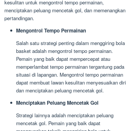
kesulitan untuk mengontrol tempo permainan,
menciptakan peluang mencetak gol, dan memenangkan
pertandingan.
Mengontrol Tempo Permainan
Salah satu strategi penting dalam menggiring bola
basket adalah mengontrol tempo permainan.
Pemain yang baik dapat mempercepat atau
memperlambat tempo permainan tergantung pada
situasi di lapangan. Mengontrol tempo permainan
dapat membuat lawan kesulitan menyesuaikan diri
dan menciptakan peluang mencetak gol.
Menciptakan Peluang Mencetak Gol
Strategi lainnya adalah menciptakan peluang
mencetak gol. Pemain yang baik dapat
menggunakan teknik menggiring bola untuk