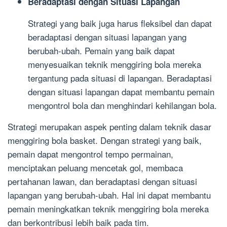
Beradaptasi dengan Situasi Lapangan
Strategi yang baik juga harus fleksibel dan dapat
beradaptasi dengan situasi lapangan yang
berubah-ubah. Pemain yang baik dapat
menyesuaikan teknik menggiring bola mereka
tergantung pada situasi di lapangan. Beradaptasi
dengan situasi lapangan dapat membantu pemain
mengontrol bola dan menghindari kehilangan bola.
Strategi merupakan aspek penting dalam teknik dasar
menggiring bola basket. Dengan strategi yang baik,
pemain dapat mengontrol tempo permainan,
menciptakan peluang mencetak gol, membaca
pertahanan lawan, dan beradaptasi dengan situasi
lapangan yang berubah-ubah. Hal ini dapat membantu
pemain meningkatkan teknik menggiring bola mereka
dan berkontribusi lebih baik pada tim.