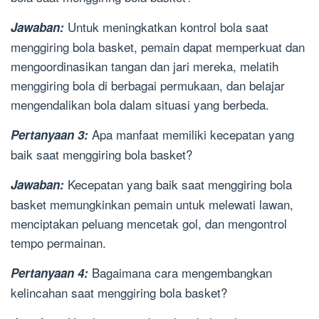
Untuk meningkatkan kontrol bola saat
Jawaban:
menggiring bola basket, pemain dapat memperkuat dan
mengoordinasikan tangan dan jari mereka, melatih
menggiring bola di berbagai permukaan, dan belajar
mengendalikan bola dalam situasi yang berbeda.
Apa manfaat memiliki kecepatan yang
Pertanyaan 3:
baik saat menggiring bola basket?
Kecepatan yang baik saat menggiring bola
Jawaban:
basket memungkinkan pemain untuk melewati lawan,
menciptakan peluang mencetak gol, dan mengontrol
tempo permainan.
Bagaimana cara mengembangkan
Pertanyaan 4:
kelincahan saat menggiring bola basket?