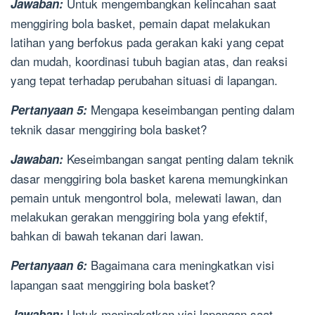
Untuk mengembangkan kelincahan saat
Jawaban:
menggiring bola basket, pemain dapat melakukan
latihan yang berfokus pada gerakan kaki yang cepat
dan mudah, koordinasi tubuh bagian atas, dan reaksi
yang tepat terhadap perubahan situasi di lapangan.
Mengapa keseimbangan penting dalam
Pertanyaan 5:
teknik dasar menggiring bola basket?
Keseimbangan sangat penting dalam teknik
Jawaban:
dasar menggiring bola basket karena memungkinkan
pemain untuk mengontrol bola, melewati lawan, dan
melakukan gerakan menggiring bola yang efektif,
bahkan di bawah tekanan dari lawan.
Bagaimana cara meningkatkan visi
Pertanyaan 6:
lapangan saat menggiring bola basket?
Untuk meningkatkan visi lapangan saat
Jawaban: