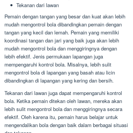
Tekanan dari lawan
Pemain dengan tangan yang besar dan kuat akan lebih
mudah mengontrol bola dibandingkan pemain dengan
tangan yang kecil dan lemah. Pemain yang memiliki
koordinasi tangan dan jari yang baik juga akan lebih
mudah mengontrol bola dan menggiringnya dengan
lebih efektif. Jenis permukaan lapangan juga
mempengaruhi kontrol bola. Misalnya, lebih sulit
mengontrol bola di lapangan yang basah atau licin
dibandingkan di lapangan yang kering dan bersih.
Tekanan dari lawan juga dapat mempengaruhi kontrol
bola. Ketika pemain ditekan oleh lawan, mereka akan
lebih sulit mengontrol bola dan menggiringnya secara
efektif. Oleh karena itu, pemain harus belajar untuk
mengendalikan bola dengan baik dalam berbagai situasi
dan tekanan.