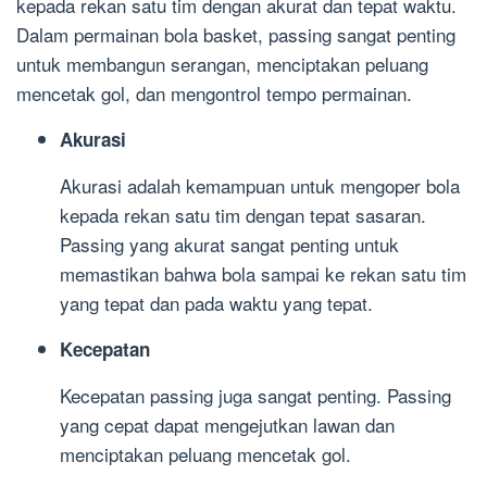
kepada rekan satu tim dengan akurat dan tepat waktu.
Dalam permainan bola basket, passing sangat penting
untuk membangun serangan, menciptakan peluang
mencetak gol, dan mengontrol tempo permainan.
Akurasi
Akurasi adalah kemampuan untuk mengoper bola
kepada rekan satu tim dengan tepat sasaran.
Passing yang akurat sangat penting untuk
memastikan bahwa bola sampai ke rekan satu tim
yang tepat dan pada waktu yang tepat.
Kecepatan
Kecepatan passing juga sangat penting. Passing
yang cepat dapat mengejutkan lawan dan
menciptakan peluang mencetak gol.