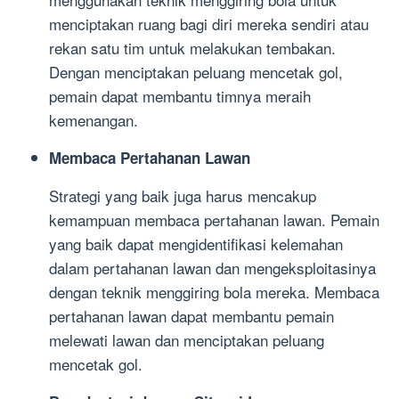
menciptakan ruang bagi diri mereka sendiri atau
rekan satu tim untuk melakukan tembakan.
Dengan menciptakan peluang mencetak gol,
pemain dapat membantu timnya meraih
kemenangan.
Membaca Pertahanan Lawan
Strategi yang baik juga harus mencakup
kemampuan membaca pertahanan lawan. Pemain
yang baik dapat mengidentifikasi kelemahan
dalam pertahanan lawan dan mengeksploitasinya
dengan teknik menggiring bola mereka. Membaca
pertahanan lawan dapat membantu pemain
melewati lawan dan menciptakan peluang
mencetak gol.