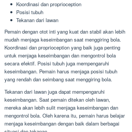
Koordinasi dan proprioception
Posisi tubuh
Tekanan dari lawan
Pemain dengan otot inti yang kuat dan stabil akan lebih
mudah menjaga keseimbangan saat menggiring bola.
Koordinasi dan proprioception yang baik juga penting
untuk menjaga keseimbangan dan mengontrol bola
secara efektif. Posisi tubuh juga mempengaruhi
keseimbangan. Pemain harus menjaga posisi tubuh
yang rendah dan seimbang saat menggiring bola.
Tekanan dari lawan juga dapat mempengaruhi
keseimbangan. Saat pemain ditekan oleh lawan,
mereka akan lebih sulit menjaga keseimbangan dan
mengontrol bola. Oleh karena itu, pemain harus belajar
menjaga keseimbangan dengan baik dalam berbagai
situasi dan tekanan.