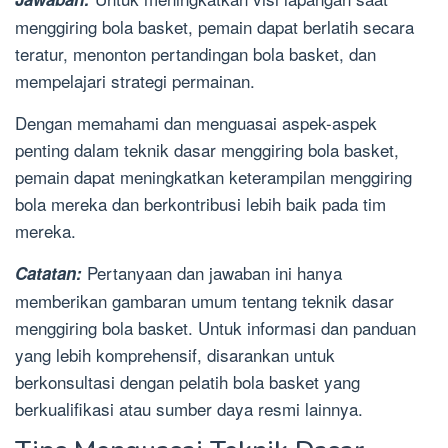
menggiring bola basket, pemain dapat berlatih secara
teratur, menonton pertandingan bola basket, dan
mempelajari strategi permainan.
Dengan memahami dan menguasai aspek-aspek
penting dalam teknik dasar menggiring bola basket,
pemain dapat meningkatkan keterampilan menggiring
bola mereka dan berkontribusi lebih baik pada tim
mereka.
Pertanyaan dan jawaban ini hanya
Catatan:
memberikan gambaran umum tentang teknik dasar
menggiring bola basket. Untuk informasi dan panduan
yang lebih komprehensif, disarankan untuk
berkonsultasi dengan pelatih bola basket yang
berkualifikasi atau sumber daya resmi lainnya.