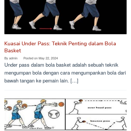
Kuasai Under Pass: Teknik Penting dalam Bola
Basket
By
admin
Posted on
May 22, 2024
Under pass dalam bola basket adalah sebuah teknik
mengumpan bola dengan cara mengumpankan bola dari
bawah tangan ke pemain lain. […]