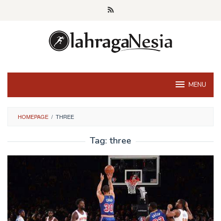
Skip
to
content
MENU
HOMEPAGE
/
THREE
Tag:
three