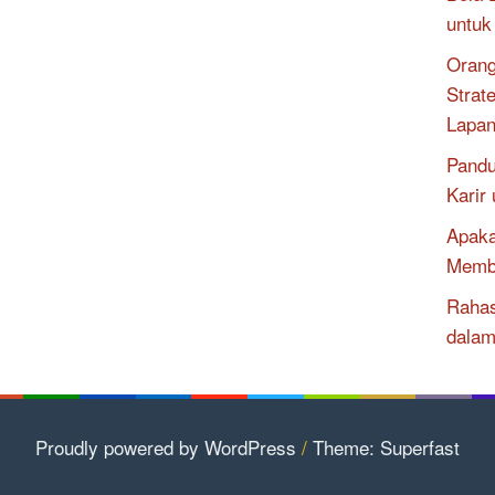
untu
Orang
Strat
Lapa
Pandu
Karir
Apaka
Memb
Rahas
dalam
Proudly powered by WordPress
/
Theme: Superfast