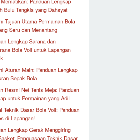
 Mematikan: Panduan Lengkap
 Bulu Tangkis yang Dahsyat
i Tujuan Utama Permainan Bola
yang Seru dan Menantang
an Lengkap Sarana dan
rana Bola Voli untuk Lapangan
ik
i Aturan Main: Panduan Lengkap
uran Sepak Bola
n Resmi Net Tenis Meja: Panduan
ap untuk Permainan yang Adil
i Teknik Dasar Bola Voli: Panduan
s di Lapangan!
an Lengkap Gerak Menggiring
Basket: Penguasaan Teknik Dasar