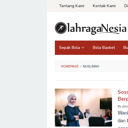
Skip
Tentang Kami
Kontak Kami
D
to
content
Sepak Bola
Bola Basket
Bu
HOMEPAGE
/
MUSLIMAH
Soso
Berp
By
jok
Wani
dan 
agam