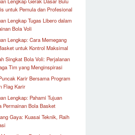
an Lengkap Gerak Dasar Bulu
is untuk Pemula dan Profesional
an Lengkap Tugas Libero dalam
inan Bola Voli
uan Lengkap: Cara Memegang
Basket untuk Kontrol Maksimal
ah Singkat Bola Voli: Perjalanan
aga Tim yang Menginspirasi
Puncak Karir Bersama Program
n Flag Karir
an Lengkap: Pahami Tujuan
 Permainan Bola Basket
ang Gaya: Kuasai Teknik, Raih
asi