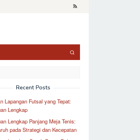
Recent Posts
n Lapangan Futsal yang Tepat:
an Lengkap
an Lengkap Panjang Meja Tenis:
ruh pada Strategi dan Kecepatan