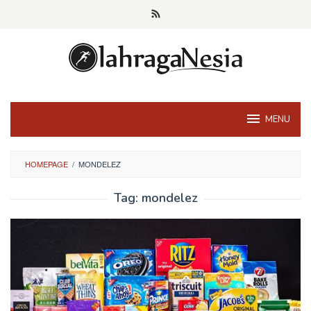
Skip
to
content
MENU
HOMEPAGE
/
MONDELEZ
Tag:
mondelez