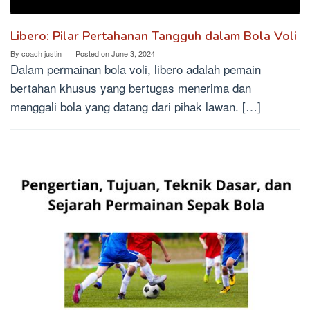
Libero: Pilar Pertahanan Tangguh dalam Bola Voli
By
coach justin
Posted on
June 3, 2024
Dalam permainan bola voli, libero adalah pemain
bertahan khusus yang bertugas menerima dan
menggali bola yang datang dari pihak lawan. […]