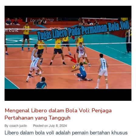
Mengenal Libero dalam Bola Voli: Penjaga
Pertahanan yang Tangguh
By
coach justin
Posted on
July 8, 2024
Libero dalam bola voli adalah pemain bertahan khusus