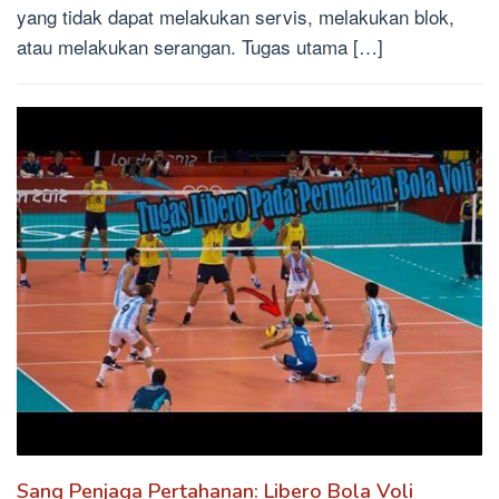
yang tidak dapat melakukan servis, melakukan blok,
atau melakukan serangan. Tugas utama […]
Sang Penjaga Pertahanan: Libero Bola Voli