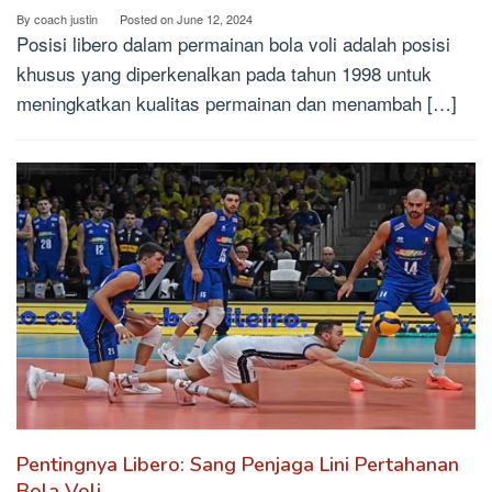
By
coach justin
Posted on
June 12, 2024
Posisi libero dalam permainan bola voli adalah posisi
khusus yang diperkenalkan pada tahun 1998 untuk
meningkatkan kualitas permainan dan menambah […]
Pentingnya Libero: Sang Penjaga Lini Pertahanan
Bola Voli