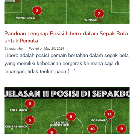
Panduan Lengkap Posisi Libero dalam Sepak Bola
untuk Pemula
By
maurinho
Posted on
May 20, 2024
Libero adalah posisi pemain bertahan dalam sepak bola
yang memiliki kebebasan bergerak ke mana saja di
lapangan, tidak terikat pada […]