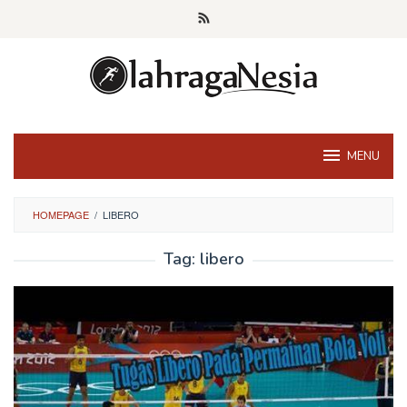
Skip
to
content
MENU
HOMEPAGE
/
LIBERO
Tag:
libero