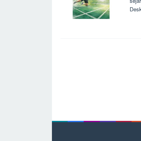
seja
Desk