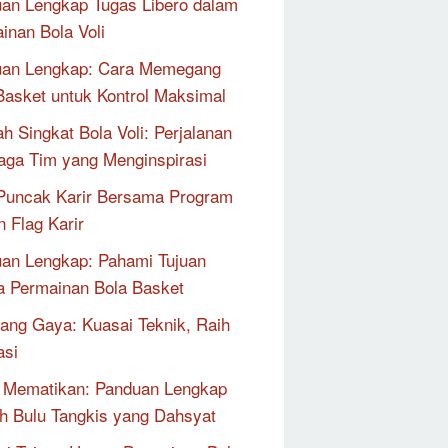
an Lengkap Tugas Libero dalam
inan Bola Voli
uan Lengkap: Cara Memegang
Basket untuk Kontrol Maksimal
ah Singkat Bola Voli: Perjalanan
aga Tim yang Menginspirasi
Puncak Karir Bersama Program
n Flag Karir
an Lengkap: Pahami Tujuan
 Permainan Bola Basket
ang Gaya: Kuasai Teknik, Raih
asi
 Mematikan: Panduan Lengkap
 Bulu Tangkis yang Dahsyat