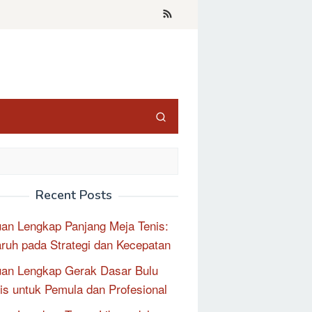
Recent Posts
an Lengkap Panjang Meja Tenis:
ruh pada Strategi dan Kecepatan
an Lengkap Gerak Dasar Bulu
is untuk Pemula dan Profesional