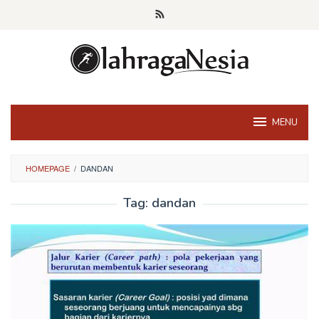
Skip
to
content
MENU
HOMEPAGE
/
DANDAN
Tag:
dandan