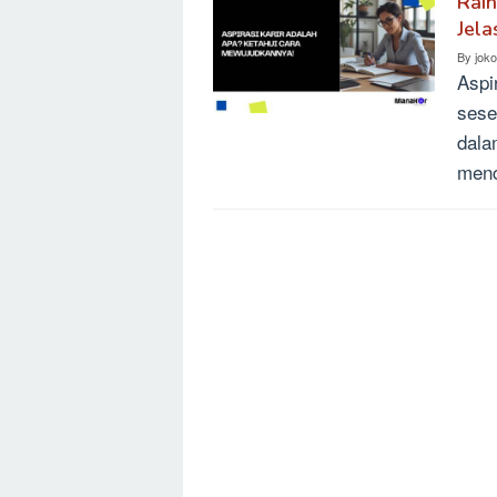
Raih
Jela
By
jok
Aspi
sese
dala
menc