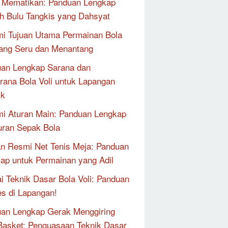
 Mematikan: Panduan Lengkap
 Bulu Tangkis yang Dahsyat
i Tujuan Utama Permainan Bola
yang Seru dan Menantang
an Lengkap Sarana dan
rana Bola Voli untuk Lapangan
ik
i Aturan Main: Panduan Lengkap
uran Sepak Bola
n Resmi Net Tenis Meja: Panduan
ap untuk Permainan yang Adil
i Teknik Dasar Bola Voli: Panduan
s di Lapangan!
an Lengkap Gerak Menggiring
Basket: Penguasaan Teknik Dasar