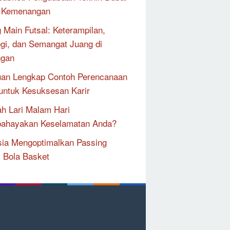
k Kemenangan
 Main Futsal: Keterampilan,
egi, dan Semangat Juang di
ngan
an Lengkap Contoh Perencanaan
 untuk Kesuksesan Karir
h Lari Malam Hari
ahayakan Keselamatan Anda?
ia Mengoptimalkan Passing
 Bola Basket