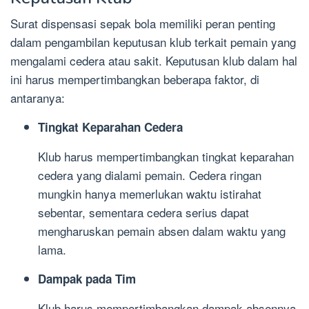
Surat dispensasi sepak bola memiliki peran penting
dalam pengambilan keputusan klub terkait pemain yang
mengalami cedera atau sakit. Keputusan klub dalam hal
ini harus mempertimbangkan beberapa faktor, di
antaranya:
Tingkat Keparahan Cedera
Klub harus mempertimbangkan tingkat keparahan
cedera yang dialami pemain. Cedera ringan
mungkin hanya memerlukan waktu istirahat
sebentar, sementara cedera serius dapat
mengharuskan pemain absen dalam waktu yang
lama.
Dampak pada Tim
Klub harus mempertimbangkan dampak absennya