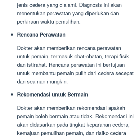
jenis cedera yang dialami. Diagnosis ini akan
menentukan perawatan yang diperlukan dan
perkiraan waktu pemulihan.
Rencana Perawatan
Dokter akan memberikan rencana perawatan
untuk pemain, termasuk obat-obatan, terapi fisik,
dan istirahat. Rencana perawatan ini bertujuan
untuk membantu pemain pulih dari cedera secepat
dan seaman mungkin.
Rekomendasi untuk Bermain
Dokter akan memberikan rekomendasi apakah
pemain boleh bermain atau tidak. Rekomendasi ini
akan didasarkan pada tingkat keparahan cedera,
kemajuan pemulihan pemain, dan risiko cedera