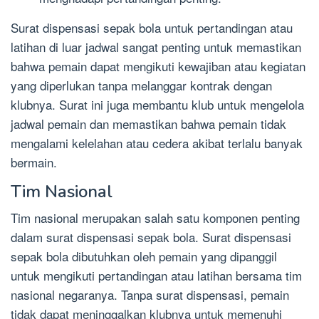
Surat dispensasi sepak bola untuk pertandingan atau
latihan di luar jadwal sangat penting untuk memastikan
bahwa pemain dapat mengikuti kewajiban atau kegiatan
yang diperlukan tanpa melanggar kontrak dengan
klubnya. Surat ini juga membantu klub untuk mengelola
jadwal pemain dan memastikan bahwa pemain tidak
mengalami kelelahan atau cedera akibat terlalu banyak
bermain.
Tim Nasional
Tim nasional merupakan salah satu komponen penting
dalam surat dispensasi sepak bola. Surat dispensasi
sepak bola dibutuhkan oleh pemain yang dipanggil
untuk mengikuti pertandingan atau latihan bersama tim
nasional negaranya. Tanpa surat dispensasi, pemain
tidak dapat meninggalkan klubnya untuk memenuhi