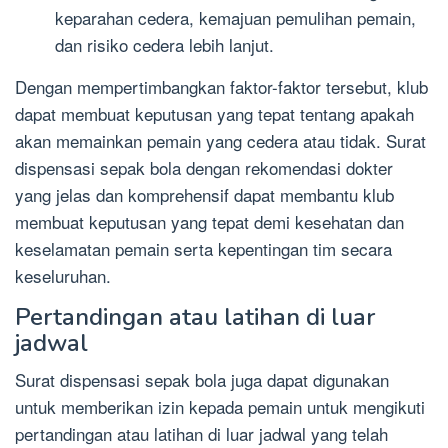
keparahan cedera, kemajuan pemulihan pemain,
dan risiko cedera lebih lanjut.
Dengan mempertimbangkan faktor-faktor tersebut, klub
dapat membuat keputusan yang tepat tentang apakah
akan memainkan pemain yang cedera atau tidak. Surat
dispensasi sepak bola dengan rekomendasi dokter
yang jelas dan komprehensif dapat membantu klub
membuat keputusan yang tepat demi kesehatan dan
keselamatan pemain serta kepentingan tim secara
keseluruhan.
Pertandingan atau latihan di luar
jadwal
Surat dispensasi sepak bola juga dapat digunakan
untuk memberikan izin kepada pemain untuk mengikuti
pertandingan atau latihan di luar jadwal yang telah