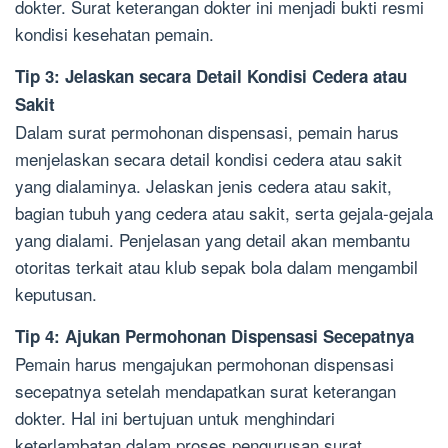
dokter. Surat keterangan dokter ini menjadi bukti resmi
kondisi kesehatan pemain.
Tip 3: Jelaskan secara Detail Kondisi Cedera atau
Sakit
Dalam surat permohonan dispensasi, pemain harus
menjelaskan secara detail kondisi cedera atau sakit
yang dialaminya. Jelaskan jenis cedera atau sakit,
bagian tubuh yang cedera atau sakit, serta gejala-gejala
yang dialami. Penjelasan yang detail akan membantu
otoritas terkait atau klub sepak bola dalam mengambil
keputusan.
Tip 4: Ajukan Permohonan Dispensasi Secepatnya
Pemain harus mengajukan permohonan dispensasi
secepatnya setelah mendapatkan surat keterangan
dokter. Hal ini bertujuan untuk menghindari
keterlambatan dalam proses pengurusan surat