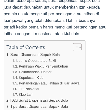
Dalam beberapa kasus, surat dispensasi sepak bola
juga dapat digunakan untuk memberikan izin kepada
pemain untuk mengikuti pertandingan atau latihan di
luar jadwal yang telah ditentukan. Hal ini biasanya
terjadi ketika pemain harus mengikuti pertandingan atau
latihan dengan tim nasional atau klub lain.
Table of Contents
Surat Dispensasi Sepak Bola
Jenis Cedera atau Sakit
Perkiraan Waktu Penyembuhan
Rekomendasi Dokter
Keputusan Klub
Pertandingan atau latihan di luar jadwal
Tim Nasional
Klub Lain
FAQ Surat Dispensasi Sepak Bola
Tips Surat Dispensasi Sepak Bola