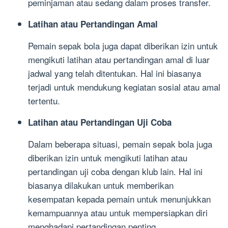
peminjaman atau sedang dalam proses transfer.
Latihan atau Pertandingan Amal
Pemain sepak bola juga dapat diberikan izin untuk
mengikuti latihan atau pertandingan amal di luar
jadwal yang telah ditentukan. Hal ini biasanya
terjadi untuk mendukung kegiatan sosial atau amal
tertentu.
Latihan atau Pertandingan Uji Coba
Dalam beberapa situasi, pemain sepak bola juga
diberikan izin untuk mengikuti latihan atau
pertandingan uji coba dengan klub lain. Hal ini
biasanya dilakukan untuk memberikan
kesempatan kepada pemain untuk menunjukkan
kemampuannya atau untuk mempersiapkan diri
menghadapi pertandingan penting.