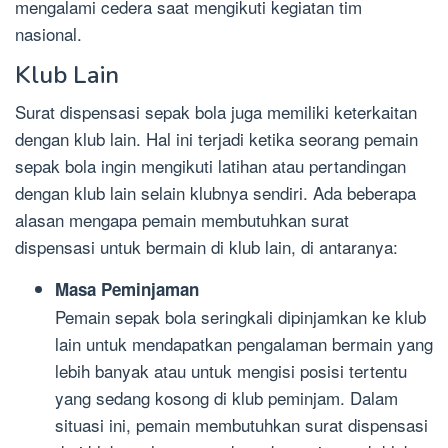
mengalami cedera saat mengikuti kegiatan tim
nasional.
Klub Lain
Surat dispensasi sepak bola juga memiliki keterkaitan
dengan klub lain. Hal ini terjadi ketika seorang pemain
sepak bola ingin mengikuti latihan atau pertandingan
dengan klub lain selain klubnya sendiri. Ada beberapa
alasan mengapa pemain membutuhkan surat
dispensasi untuk bermain di klub lain, di antaranya:
Masa Peminjaman
Pemain sepak bola seringkali dipinjamkan ke klub
lain untuk mendapatkan pengalaman bermain yang
lebih banyak atau untuk mengisi posisi tertentu
yang sedang kosong di klub peminjam. Dalam
situasi ini, pemain membutuhkan surat dispensasi