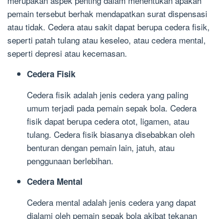
merupakan aspek penting dalam menentukan apakah
pemain tersebut berhak mendapatkan surat dispensasi
atau tidak. Cedera atau sakit dapat berupa cedera fisik,
seperti patah tulang atau keseleo, atau cedera mental,
seperti depresi atau kecemasan.
Cedera Fisik
Cedera fisik adalah jenis cedera yang paling
umum terjadi pada pemain sepak bola. Cedera
fisik dapat berupa cedera otot, ligamen, atau
tulang. Cedera fisik biasanya disebabkan oleh
benturan dengan pemain lain, jatuh, atau
penggunaan berlebihan.
Cedera Mental
Cedera mental adalah jenis cedera yang dapat
dialami oleh pemain sepak bola akibat tekanan