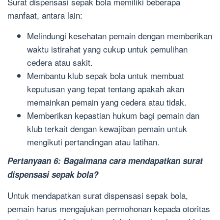
Surat dispensasi sepak bola memiliki beberapa
manfaat, antara lain:
Melindungi kesehatan pemain dengan memberikan
waktu istirahat yang cukup untuk pemulihan
cedera atau sakit.
Membantu klub sepak bola untuk membuat
keputusan yang tepat tentang apakah akan
memainkan pemain yang cedera atau tidak.
Memberikan kepastian hukum bagi pemain dan
klub terkait dengan kewajiban pemain untuk
mengikuti pertandingan atau latihan.
Pertanyaan 6: Bagaimana cara mendapatkan surat
dispensasi sepak bola?
Untuk mendapatkan surat dispensasi sepak bola,
pemain harus mengajukan permohonan kepada otoritas