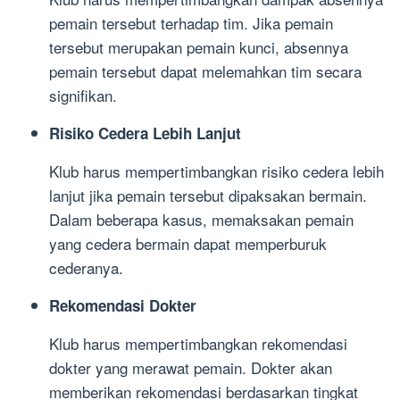
pemain tersebut terhadap tim. Jika pemain
tersebut merupakan pemain kunci, absennya
pemain tersebut dapat melemahkan tim secara
signifikan.
Risiko Cedera Lebih Lanjut
Klub harus mempertimbangkan risiko cedera lebih
lanjut jika pemain tersebut dipaksakan bermain.
Dalam beberapa kasus, memaksakan pemain
yang cedera bermain dapat memperburuk
cederanya.
Rekomendasi Dokter
Klub harus mempertimbangkan rekomendasi
dokter yang merawat pemain. Dokter akan
memberikan rekomendasi berdasarkan tingkat