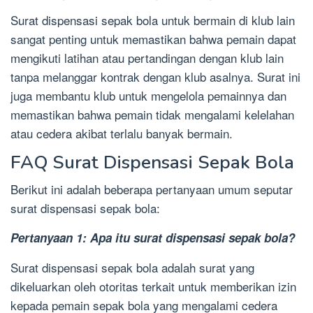
Surat dispensasi sepak bola untuk bermain di klub lain
sangat penting untuk memastikan bahwa pemain dapat
mengikuti latihan atau pertandingan dengan klub lain
tanpa melanggar kontrak dengan klub asalnya. Surat ini
juga membantu klub untuk mengelola pemainnya dan
memastikan bahwa pemain tidak mengalami kelelahan
atau cedera akibat terlalu banyak bermain.
FAQ Surat Dispensasi Sepak Bola
Berikut ini adalah beberapa pertanyaan umum seputar
surat dispensasi sepak bola:
Pertanyaan 1: Apa itu surat dispensasi sepak bola?
Surat dispensasi sepak bola adalah surat yang
dikeluarkan oleh otoritas terkait untuk memberikan izin
kepada pemain sepak bola yang mengalami cedera