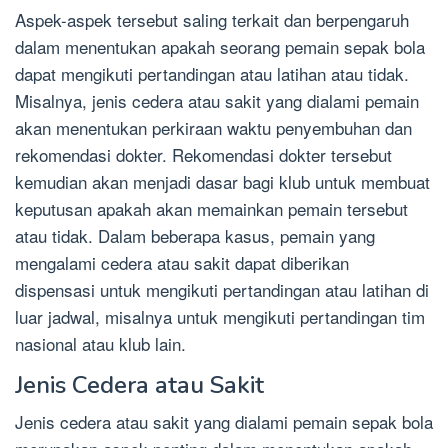
Aspek-aspek tersebut saling terkait dan berpengaruh
dalam menentukan apakah seorang pemain sepak bola
dapat mengikuti pertandingan atau latihan atau tidak.
Misalnya, jenis cedera atau sakit yang dialami pemain
akan menentukan perkiraan waktu penyembuhan dan
rekomendasi dokter. Rekomendasi dokter tersebut
kemudian akan menjadi dasar bagi klub untuk membuat
keputusan apakah akan memainkan pemain tersebut
atau tidak. Dalam beberapa kasus, pemain yang
mengalami cedera atau sakit dapat diberikan
dispensasi untuk mengikuti pertandingan atau latihan di
luar jadwal, misalnya untuk mengikuti pertandingan tim
nasional atau klub lain.
Jenis Cedera atau Sakit
Jenis cedera atau sakit yang dialami pemain sepak bola