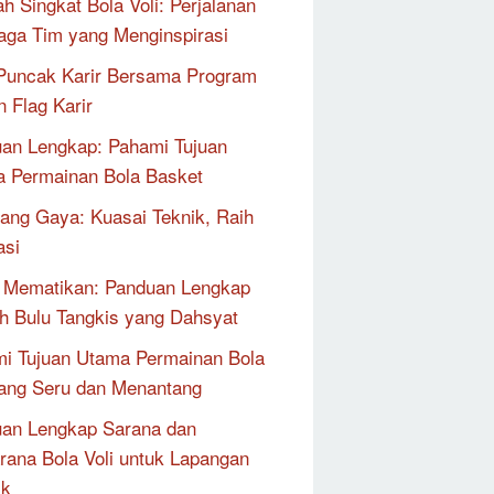
ah Singkat Bola Voli: Perjalanan
aga Tim yang Menginspirasi
Puncak Karir Bersama Program
n Flag Karir
an Lengkap: Pahami Tujuan
 Permainan Bola Basket
ang Gaya: Kuasai Teknik, Raih
asi
 Mematikan: Panduan Lengkap
 Bulu Tangkis yang Dahsyat
i Tujuan Utama Permainan Bola
yang Seru dan Menantang
an Lengkap Sarana dan
rana Bola Voli untuk Lapangan
ik