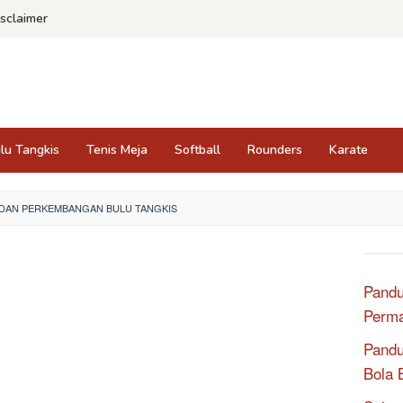
isclaimer
lu Tangkis
Tenis Meja
Softball
Rounders
Karate
 DAN PERKEMBANGAN BULU TANGKIS
Pandu
Perma
Pand
Bola 