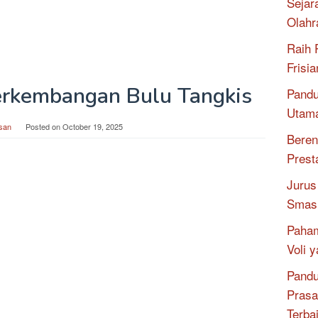
Sejar
Olahr
Raih 
Frisia
erkembangan Bulu Tangkis
Pandu
Utama
san
Posted on
October 19, 2025
Beren
Prest
Jurus
Smash
Paham
Voli 
Pandu
Prasa
Terba