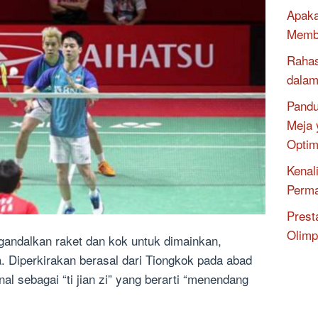
Apaka
Memb
Rahas
dalam
Pandu
Meja 
Optim
Kenal
Perma
Prest
Olimp
andalkan raket dan kok untuk dimainkan,
. Diperkirakan berasal dari Tiongkok pada abad
al sebagai “ti jian zi” yang berarti “menendang