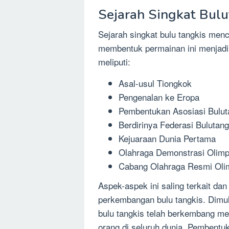
Sejarah Singkat Bulu
Sejarah singkat bulu tangkis men
membentuk permainan ini menjadi 
meliputi:
Asal-usul Tiongkok
Pengenalan ke Eropa
Pembentukan Asosiasi Buluta
Berdirinya Federasi Bulutang
Kejuaraan Dunia Pertama
Olahraga Demonstrasi Olimp
Cabang Olahraga Resmi Oli
Aspek-aspek ini saling terkait d
perkembangan bulu tangkis. Dimul
bulu tangkis telah berkembang men
orang di seluruh dunia. Pembentuk