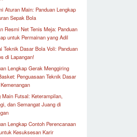
i Aturan Main: Panduan Lengkap
uran Sepak Bola
n Resmi Net Tenis Meja: Panduan
ap untuk Permainan yang Adil
i Teknik Dasar Bola Voli: Panduan
s di Lapangan!
an Lengkap Gerak Menggiring
Basket: Penguasaan Teknik Dasar
k Kemenangan
 Main Futsal: Keterampilan,
egi, dan Semangat Juang di
ngan
an Lengkap Contoh Perencanaan
 untuk Kesuksesan Karir