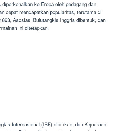
s diperkenalkan ke Eropa oleh pedagang dan
gan cepat mendapatkan popularitas, terutama di
893, Asosiasi Bulutangkis Inggris dibentuk, dan
mainan ini ditetapkan.
gkis Internasional (IBF) didirikan, dan Kejuaraan