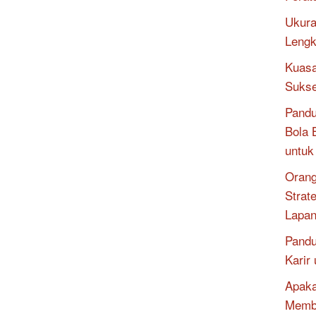
Ukura
Lengk
Kuasa
Sukse
Pandu
Bola 
untu
Orang
Strat
Lapa
Pandu
Karir
Apaka
Memb