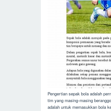
Pengertian sepak bola adalah per
tim yang masing-masing beranggot
adalah untuk memasukkan bola k