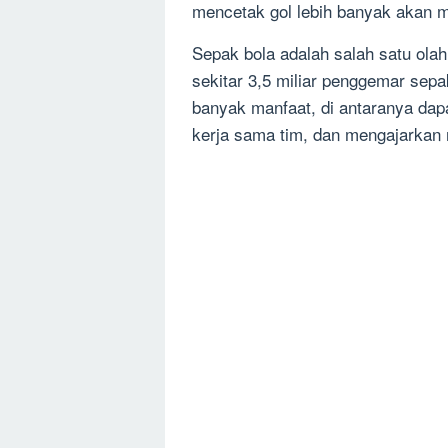
mencetak gol lebih banyak akan 
Sepak bola adalah salah satu olah
sekitar 3,5 miliar penggemar sepa
banyak manfaat, di antaranya dap
kerja sama tim, dan mengajarkan ni