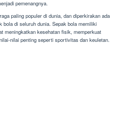
menjadi pemenangnya.
raga paling populer di dunia, dan diperkirakan ada
k bola di seluruh dunia. Sepak bola memiliki
at meningkatkan kesehatan fisik, memperkuat
lai-nilai penting seperti sportivitas dan keuletan.