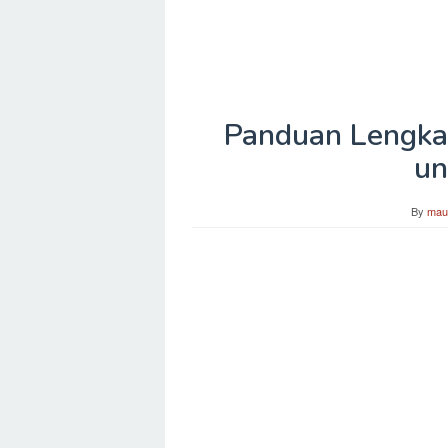
Panduan Lengkap
un
By
mau