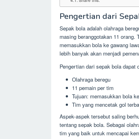
Pengertian dari Sepa
Sepak bola adalah olahraga bereg
masing beranggotakan 11 orang. T
memasukkan bola ke gawang lawa
lebih banyak akan menjadi pemen
Pengertian dari sepak bola dapat 
Olahraga beregu
11 pemain per tim
Tujuan: memasukkan bola k
Tim yang mencetak gol ter
Aspek-aspek tersebut saling ber
tentang sepak bola. Sebagai ola
tim yang baik untuk mencapai ke