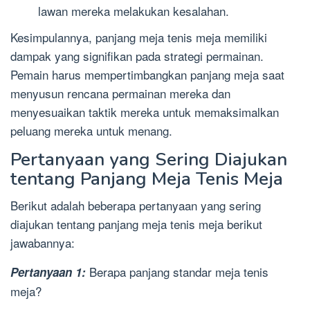
lawan mereka melakukan kesalahan.
Kesimpulannya, panjang meja tenis meja memiliki
dampak yang signifikan pada strategi permainan.
Pemain harus mempertimbangkan panjang meja saat
menyusun rencana permainan mereka dan
menyesuaikan taktik mereka untuk memaksimalkan
peluang mereka untuk menang.
Pertanyaan yang Sering Diajukan
tentang Panjang Meja Tenis Meja
Berikut adalah beberapa pertanyaan yang sering
diajukan tentang panjang meja tenis meja berikut
jawabannya:
Berapa panjang standar meja tenis
Pertanyaan 1:
meja?