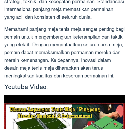
strategi, teknik, dan kecepatan permainan. Standarisasi
internasional panjang meja memastikan permainan
yang adil dan konsisten di seluruh dunia.
Memahami panjang meja tenis meja sangat penting bagi
pemain untuk mengembangkan keterampilan dan taktik
yang efektif. Dengan memanfaatkan seluruh area meja,
pemain dapat memaksimalkan permainan mereka dan
meraih kemenangan. Ke depannya, inovasi dalam
desain meja tenis meja diharapkan akan terus
meningkatkan kualitas dan keseruan permainan ini.
Youtube Video: