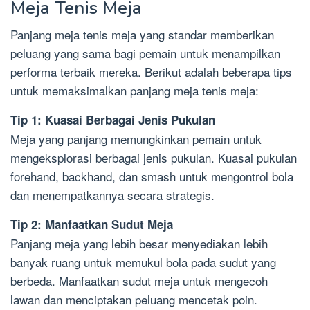
Meja Tenis Meja
Panjang meja tenis meja yang standar memberikan
peluang yang sama bagi pemain untuk menampilkan
performa terbaik mereka. Berikut adalah beberapa tips
untuk memaksimalkan panjang meja tenis meja:
Tip 1: Kuasai Berbagai Jenis Pukulan
Meja yang panjang memungkinkan pemain untuk
mengeksplorasi berbagai jenis pukulan. Kuasai pukulan
forehand, backhand, dan smash untuk mengontrol bola
dan menempatkannya secara strategis.
Tip 2: Manfaatkan Sudut Meja
Panjang meja yang lebih besar menyediakan lebih
banyak ruang untuk memukul bola pada sudut yang
berbeda. Manfaatkan sudut meja untuk mengecoh
lawan dan menciptakan peluang mencetak poin.