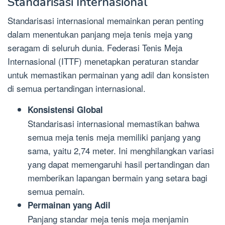
Standarisasi Internasional
Standarisasi internasional memainkan peran penting
dalam menentukan panjang meja tenis meja yang
seragam di seluruh dunia. Federasi Tenis Meja
Internasional (ITTF) menetapkan peraturan standar
untuk memastikan permainan yang adil dan konsisten
di semua pertandingan internasional.
Konsistensi Global
Standarisasi internasional memastikan bahwa
semua meja tenis meja memiliki panjang yang
sama, yaitu 2,74 meter. Ini menghilangkan variasi
yang dapat memengaruhi hasil pertandingan dan
memberikan lapangan bermain yang setara bagi
semua pemain.
Permainan yang Adil
Panjang standar meja tenis meja menjamin