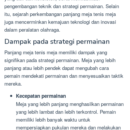
pengembangan teknik dan strategi permainan. Selain
itu, sejarah perkembangan panjang meja tenis meja
juga mencerminkan kemajuan teknologi dan inovasi
dalam peralatan olahraga.
Dampak pada strategi permainan
Panjang meja tenis meja memiliki dampak yang
signifikan pada strategi permainan. Meja yang lebih
panjang atau lebih pendek dapat mengubah cara
pemain mendekati permainan dan menyesuaikan taktik
mereka.
Kecepatan permainan
Meja yang lebih panjang menghasilkan permainan
yang lebih lambat dan lebih terkontrol. Pemain
memiliki lebih banyak waktu untuk
mempersiapkan pukulan mereka dan melakukan