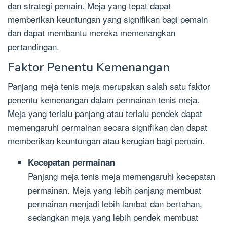
dan strategi pemain. Meja yang tepat dapat
memberikan keuntungan yang signifikan bagi pemain
dan dapat membantu mereka memenangkan
pertandingan.
Faktor Penentu Kemenangan
Panjang meja tenis meja merupakan salah satu faktor
penentu kemenangan dalam permainan tenis meja.
Meja yang terlalu panjang atau terlalu pendek dapat
memengaruhi permainan secara signifikan dan dapat
memberikan keuntungan atau kerugian bagi pemain.
Kecepatan permainan
Panjang meja tenis meja memengaruhi kecepatan
permainan. Meja yang lebih panjang membuat
permainan menjadi lebih lambat dan bertahan,
sedangkan meja yang lebih pendek membuat