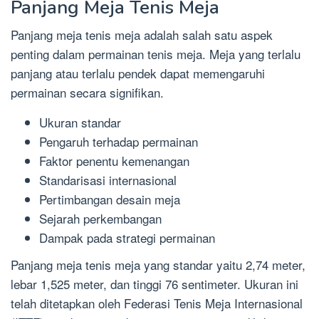
Panjang Meja Tenis Meja
Panjang meja tenis meja adalah salah satu aspek
penting dalam permainan tenis meja. Meja yang terlalu
panjang atau terlalu pendek dapat memengaruhi
permainan secara signifikan.
Ukuran standar
Pengaruh terhadap permainan
Faktor penentu kemenangan
Standarisasi internasional
Pertimbangan desain meja
Sejarah perkembangan
Dampak pada strategi permainan
Panjang meja tenis meja yang standar yaitu 2,74 meter,
lebar 1,525 meter, dan tinggi 76 sentimeter. Ukuran ini
telah ditetapkan oleh Federasi Tenis Meja Internasional