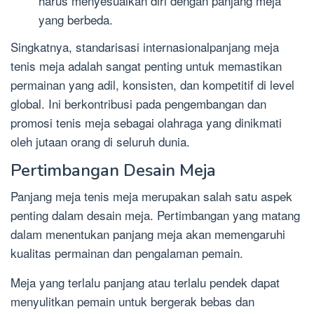
harus menyesuaikan diri dengan panjang meja
yang berbeda.
Singkatnya, standarisasi internasionalpanjang meja
tenis meja adalah sangat penting untuk memastikan
permainan yang adil, konsisten, dan kompetitif di level
global. Ini berkontribusi pada pengembangan dan
promosi tenis meja sebagai olahraga yang dinikmati
oleh jutaan orang di seluruh dunia.
Pertimbangan Desain Meja
Panjang meja tenis meja merupakan salah satu aspek
penting dalam desain meja. Pertimbangan yang matang
dalam menentukan panjang meja akan memengaruhi
kualitas permainan dan pengalaman pemain.
Meja yang terlalu panjang atau terlalu pendek dapat
menyulitkan pemain untuk bergerak bebas dan