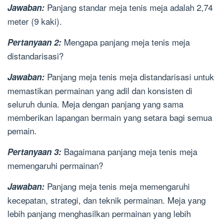
Panjang standar meja tenis meja adalah 2,74
Jawaban:
meter (9 kaki).
Mengapa panjang meja tenis meja
Pertanyaan 2:
distandarisasi?
Panjang meja tenis meja distandarisasi untuk
Jawaban:
memastikan permainan yang adil dan konsisten di
seluruh dunia. Meja dengan panjang yang sama
memberikan lapangan bermain yang setara bagi semua
pemain.
Bagaimana panjang meja tenis meja
Pertanyaan 3:
memengaruhi permainan?
Panjang meja tenis meja memengaruhi
Jawaban:
kecepatan, strategi, dan teknik permainan. Meja yang
lebih panjang menghasilkan permainan yang lebih