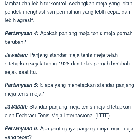
lambat dan lebih terkontrol, sedangkan meja yang lebih
pendek menghasilkan permainan yang lebih cepat dan
lebih agresif.
Apakah panjang meja tenis meja pernah
Pertanyaan 4:
berubah?
Panjang standar meja tenis meja telah
Jawaban:
ditetapkan sejak tahun 1926 dan tidak pernah berubah
sejak saat itu.
Siapa yang menetapkan standar panjang
Pertanyaan 5:
meja tenis meja?
Standar panjang meja tenis meja ditetapkan
Jawaban:
oleh Federasi Tenis Meja Internasional (ITTF).
Apa pentingnya panjang meja tenis meja
Pertanyaan 6:
yang tepat?