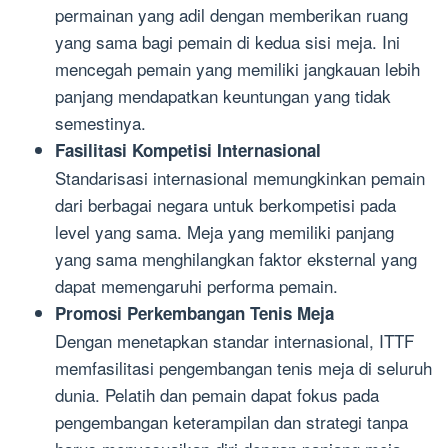
permainan yang adil dengan memberikan ruang
yang sama bagi pemain di kedua sisi meja. Ini
mencegah pemain yang memiliki jangkauan lebih
panjang mendapatkan keuntungan yang tidak
semestinya.
Fasilitasi Kompetisi Internasional
Standarisasi internasional memungkinkan pemain
dari berbagai negara untuk berkompetisi pada
level yang sama. Meja yang memiliki panjang
yang sama menghilangkan faktor eksternal yang
dapat memengaruhi performa pemain.
Promosi Perkembangan Tenis Meja
Dengan menetapkan standar internasional, ITTF
memfasilitasi pengembangan tenis meja di seluruh
dunia. Pelatih dan pemain dapat fokus pada
pengembangan keterampilan dan strategi tanpa