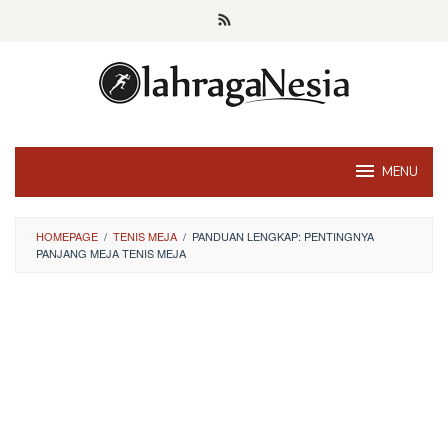
Skip
to
content
MENU
HOMEPAGE
/
TENIS MEJA
/
PANDUAN LENGKAP: PENTINGNYA
PANJANG MEJA TENIS MEJA