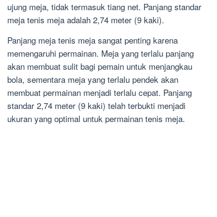
ujung meja, tidak termasuk tiang net. Panjang standar
meja tenis meja adalah 2,74 meter (9 kaki).
Panjang meja tenis meja sangat penting karena
memengaruhi permainan. Meja yang terlalu panjang
akan membuat sulit bagi pemain untuk menjangkau
bola, sementara meja yang terlalu pendek akan
membuat permainan menjadi terlalu cepat. Panjang
standar 2,74 meter (9 kaki) telah terbukti menjadi
ukuran yang optimal untuk permainan tenis meja.