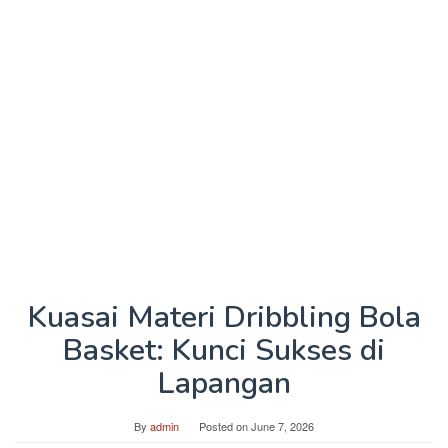
Kuasai Materi Dribbling Bola
Basket: Kunci Sukses di
Lapangan
By
admin
Posted on
June 7, 2026