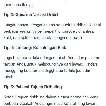
memperbaikinya.
Tip 3: Gunakan Variasi Dribel
Jangan hanya mengandalkan satu teknik dribel. Kuasai
berbagai variasi dribel, seperti crossover, di antara
kaki, dan spin move, untuk mengecoh lawan.
Tip 4: Lindungi Bola dengan Baik
Jaga bola tetap dekat dengan tubuh Anda dan gunakan
tangan Anda untuk melindunginya dari lawan. Hindari
menggiring bola terlalu tinggi atau terlalu jauh dari
tubuh.
Tip 5: Pahami Tujuan Dribbling
Ketahui tujuan dribbling dalam situasi permainan yang
berbeda. Apakah Anda ingin maju ke arah ring lawan,