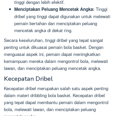
tinggi dengan lebih efektif.
Tinggi
Menciptakan Peluang Mencetak Angka:
dribel yang tinggi dapat digunakan untuk melewati
pemain bertahan dan menciptakan peluang
mencetak angka di dekat ring.
Secara keseluruhan, tinggi dribel yang tepat sangat
penting untuk dikuasai pemain bola basket. Dengan
menguasai aspek ini, pemain dapat meningkatkan
kemampuan mereka dalam mengontrol bola, melewati
lawan, dan menciptakan peluang mencetak angka.
Kecepatan Dribel
Kecepatan dribel merupakan salah satu aspek penting
dalam materi dribbling bola basket. Kecepatan dribel
yang tepat dapat membantu pemain dalam mengontrol
bola, melewati lawan, dan menciptakan peluang