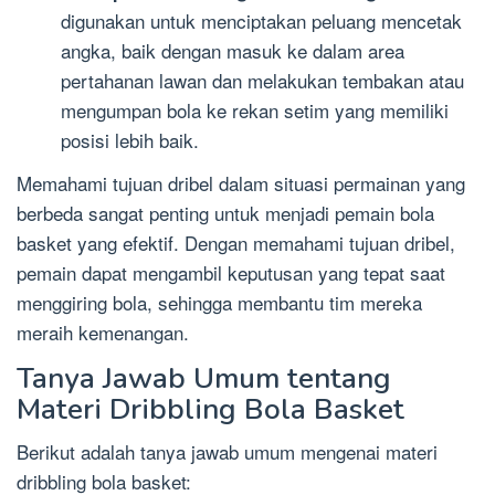
digunakan untuk menciptakan peluang mencetak
angka, baik dengan masuk ke dalam area
pertahanan lawan dan melakukan tembakan atau
mengumpan bola ke rekan setim yang memiliki
posisi lebih baik.
Memahami tujuan dribel dalam situasi permainan yang
berbeda sangat penting untuk menjadi pemain bola
basket yang efektif. Dengan memahami tujuan dribel,
pemain dapat mengambil keputusan yang tepat saat
menggiring bola, sehingga membantu tim mereka
meraih kemenangan.
Tanya Jawab Umum tentang
Materi Dribbling Bola Basket
Berikut adalah tanya jawab umum mengenai materi
dribbling bola basket: