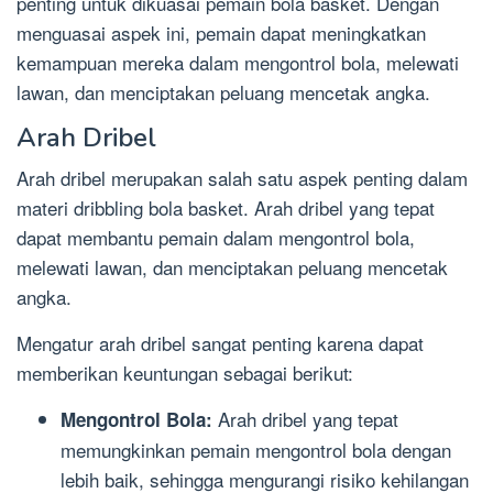
penting untuk dikuasai pemain bola basket. Dengan
menguasai aspek ini, pemain dapat meningkatkan
kemampuan mereka dalam mengontrol bola, melewati
lawan, dan menciptakan peluang mencetak angka.
Arah Dribel
Arah dribel merupakan salah satu aspek penting dalam
materi dribbling bola basket. Arah dribel yang tepat
dapat membantu pemain dalam mengontrol bola,
melewati lawan, dan menciptakan peluang mencetak
angka.
Mengatur arah dribel sangat penting karena dapat
memberikan keuntungan sebagai berikut:
Arah dribel yang tepat
Mengontrol Bola:
memungkinkan pemain mengontrol bola dengan
lebih baik, sehingga mengurangi risiko kehilangan