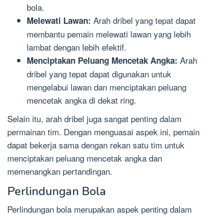
bola.
Arah dribel yang tepat dapat
Melewati Lawan:
membantu pemain melewati lawan yang lebih
lambat dengan lebih efektif.
Arah
Menciptakan Peluang Mencetak Angka:
dribel yang tepat dapat digunakan untuk
mengelabui lawan dan menciptakan peluang
mencetak angka di dekat ring.
Selain itu, arah dribel juga sangat penting dalam
permainan tim. Dengan menguasai aspek ini, pemain
dapat bekerja sama dengan rekan satu tim untuk
menciptakan peluang mencetak angka dan
memenangkan pertandingan.
Perlindungan Bola
Perlindungan bola merupakan aspek penting dalam