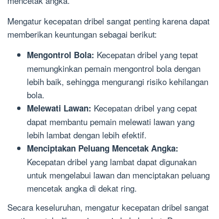
mencetak angka.
Mengatur kecepatan dribel sangat penting karena dapat
memberikan keuntungan sebagai berikut:
Kecepatan dribel yang tepat
Mengontrol Bola:
memungkinkan pemain mengontrol bola dengan
lebih baik, sehingga mengurangi risiko kehilangan
bola.
Kecepatan dribel yang cepat
Melewati Lawan:
dapat membantu pemain melewati lawan yang
lebih lambat dengan lebih efektif.
Menciptakan Peluang Mencetak Angka:
Kecepatan dribel yang lambat dapat digunakan
untuk mengelabui lawan dan menciptakan peluang
mencetak angka di dekat ring.
Secara keseluruhan, mengatur kecepatan dribel sangat