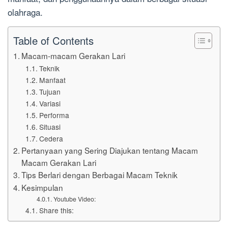
olahraga.
Table of Contents
Macam-macam Gerakan Lari
Teknik
Manfaat
Tujuan
Variasi
Performa
Situasi
Cedera
Pertanyaan yang Sering Diajukan tentang Macam
Macam Gerakan Lari
Tips Berlari dengan Berbagai Macam Teknik
Kesimpulan
Youtube Video:
Share this: