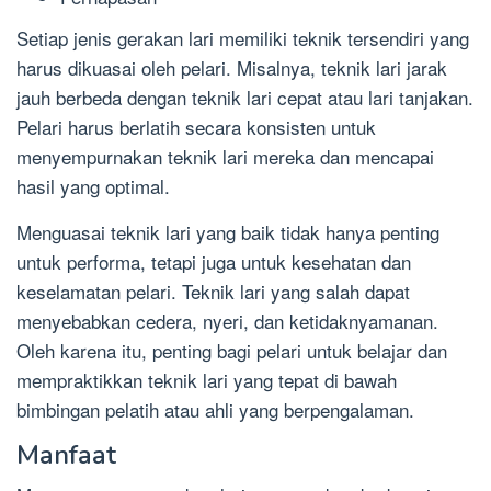
Setiap jenis gerakan lari memiliki teknik tersendiri yang
harus dikuasai oleh pelari. Misalnya, teknik lari jarak
jauh berbeda dengan teknik lari cepat atau lari tanjakan.
Pelari harus berlatih secara konsisten untuk
menyempurnakan teknik lari mereka dan mencapai
hasil yang optimal.
Menguasai teknik lari yang baik tidak hanya penting
untuk performa, tetapi juga untuk kesehatan dan
keselamatan pelari. Teknik lari yang salah dapat
menyebabkan cedera, nyeri, dan ketidaknyamanan.
Oleh karena itu, penting bagi pelari untuk belajar dan
mempraktikkan teknik lari yang tepat di bawah
bimbingan pelatih atau ahli yang berpengalaman.
Manfaat