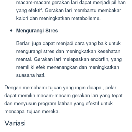
macam-macam gerakan lari dapat menjadi pilihan
yang efektif. Gerakan lari membantu membakar
kalori dan meningkatkan metabolisme.
Mengurangi Stres
Berlari juga dapat menjadi cara yang baik untuk
mengurangi stres dan meningkatkan kesehatan
mental. Gerakan lari melepaskan endorfin, yang
memiliki efek menenangkan dan meningkatkan
suasana hati.
Dengan memahami tujuan yang ingin dicapai, pelari
dapat memilih macam-macam gerakan lari yang tepat
dan menyusun program latihan yang efektif untuk
mencapai tujuan mereka.
Variasi