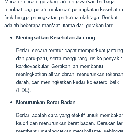
Macam-macam gerakan lari menawarkan berbagai
manfaat bagi pelari, mulai dari peningkatan kesehatan
fisik hingga peningkatan performa olahraga. Berikut
adalah beberapa manfaat utama dari gerakan lari:
Meningkatkan Kesehatan Jantung
Berlari secara teratur dapat memperkuat jantung
dan paru-paru, serta mengurangi risiko penyakit
kardiovaskular. Gerakan lari membantu
meningkatkan aliran darah, menurunkan tekanan
darah, dan meningkatkan kadar kolesterol baik
(HDL).
Menurunkan Berat Badan
Berlari adalah cara yang efektif untuk membakar
kalori dan menurunkan berat badan. Gerakan lari
membantu meningkatkan metabolisme, sehingga