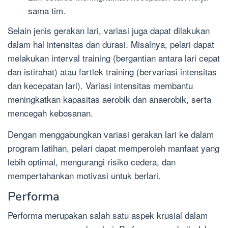
sama tim.
Selain jenis gerakan lari, variasi juga dapat dilakukan
dalam hal intensitas dan durasi. Misalnya, pelari dapat
melakukan interval training (bergantian antara lari cepat
dan istirahat) atau fartlek training (bervariasi intensitas
dan kecepatan lari). Variasi intensitas membantu
meningkatkan kapasitas aerobik dan anaerobik, serta
mencegah kebosanan.
Dengan menggabungkan variasi gerakan lari ke dalam
program latihan, pelari dapat memperoleh manfaat yang
lebih optimal, mengurangi risiko cedera, dan
mempertahankan motivasi untuk berlari.
Performa
Performa merupakan salah satu aspek krusial dalam