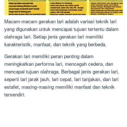
Macam-macam gerakan lari adalah variasi teknik lari
yang digunakan untuk mencapai tujuan tertentu dalam
olahraga lari. Setiap jenis gerakan lari memiliki
karakteristik, manfaat, dan teknik yang berbeda.
Gerakan lari memiliki peran penting dalam
meningkatkan performa lari, mencegah cedera, dan
mencapai tujuan olahraga. Berbagai jenis gerakan lari,
seperti lari jarak jauh, lari cepat, lari tanjakan, dan lari
estafet, masing-masing memiliki manfaat dan teknik
tersendiri.