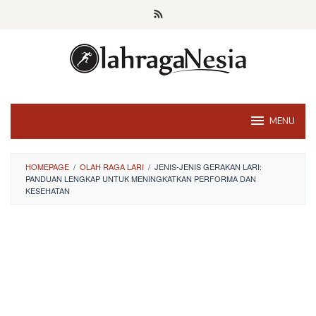
Skip
to
content
MENU
HOMEPAGE
/
OLAH RAGA LARI
/
JENIS-JENIS GERAKAN LARI:
PANDUAN LENGKAP UNTUK MENINGKATKAN PERFORMA DAN
KESEHATAN