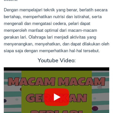
Dengan mempelajari teknik yang benar, berlatih secara
bertahap, memperhatikan nutrisi dan istirahat, serta
mengenali dan mengatasi cedera, pelari dapat
memperoleh manfaat optimal dari macam-macam
gerakan lari. Olahraga lari menjadi aktivitas yang
menyenangkan, menyehatkan, dan dapat dilakukan oleh
siapa saja dengan memperhatikan hal-hal tersebut.
Youtube Video: