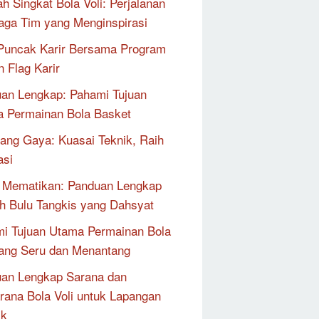
ah Singkat Bola Voli: Perjalanan
aga Tim yang Menginspirasi
Puncak Karir Bersama Program
n Flag Karir
an Lengkap: Pahami Tujuan
 Permainan Bola Basket
ang Gaya: Kuasai Teknik, Raih
asi
 Mematikan: Panduan Lengkap
 Bulu Tangkis yang Dahsyat
i Tujuan Utama Permainan Bola
yang Seru dan Menantang
an Lengkap Sarana dan
rana Bola Voli untuk Lapangan
ik