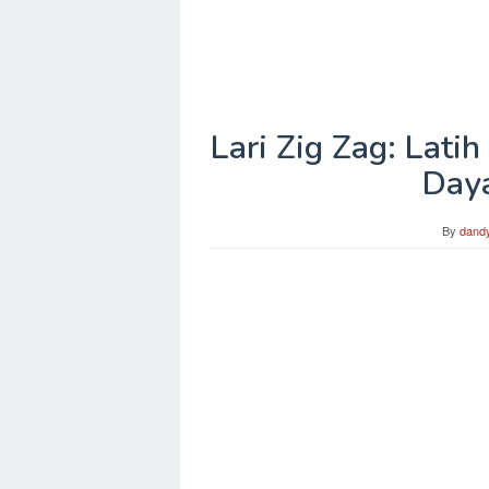
Lari Zig Zag: Lati
Day
By
dandy