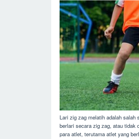
Lari zig zag melatih adalah salah 
berlari secara zig zag, atau tidak
para atlet, terutama atlet yang b