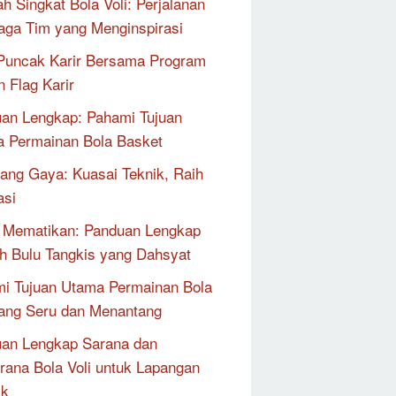
ah Singkat Bola Voli: Perjalanan
aga Tim yang Menginspirasi
Puncak Karir Bersama Program
n Flag Karir
an Lengkap: Pahami Tujuan
 Permainan Bola Basket
ang Gaya: Kuasai Teknik, Raih
asi
 Mematikan: Panduan Lengkap
 Bulu Tangkis yang Dahsyat
i Tujuan Utama Permainan Bola
yang Seru dan Menantang
an Lengkap Sarana dan
rana Bola Voli untuk Lapangan
ik