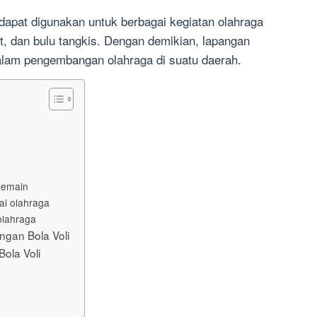
a dapat digunakan untuk berbagai kegiatan olahraga
et, dan bulu tangkis. Dengan demikian, lapangan
dalam pengembangan olahraga di suatu daerah.
pemain
ai olahraga
lahraga
gan Bola Voli
ola Voli