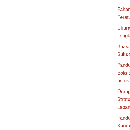
Paham
Perat
Ukura
Lengk
Kuasa
Sukse
Pandu
Bola 
untu
Orang
Strat
Lapa
Pandu
Karir