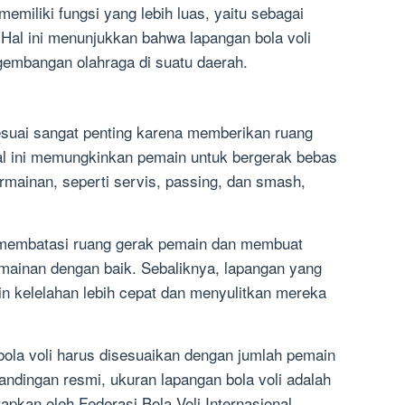
 memiliki fungsi yang lebih luas, yaitu sebagai
 Hal ini menunjukkan bahwa lapangan bola voli
gembangan olahraga di suatu daerah.
esuai sangat penting karena memberikan ruang
al ini memungkinkan pemain untuk bergerak bebas
rmainan, seperti servis, passing, dan smash,
n membatasi ruang gerak pemain dan membuat
mainan dengan baik. Sebaliknya, lapangan yang
n kelelahan lebih cepat dan menyulitkan mereka
bola voli harus disesuaikan dengan jumlah pemain
andingan resmi, ukuran lapangan bola voli adalah
etapkan oleh Federasi Bola Voli Internasional