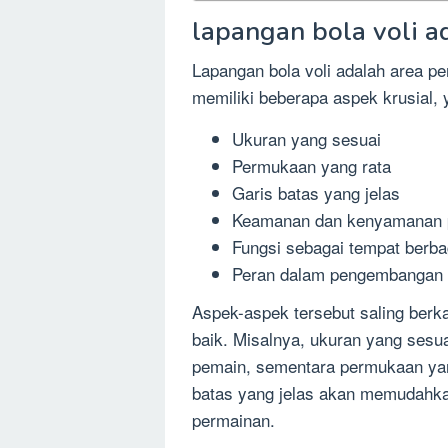
lapangan bola voli a
Lapangan bola voli adalah area pe
memiliki beberapa aspek krusial, y
Ukuran yang sesuai
Permukaan yang rata
Garis batas yang jelas
Keamanan dan kenyamanan 
Fungsi sebagai tempat berba
Peran dalam pengembangan 
Aspek-aspek tersebut saling berk
baik. Misalnya, ukuran yang sesu
pemain, sementara permukaan yan
batas yang jelas akan memudahka
permainan.