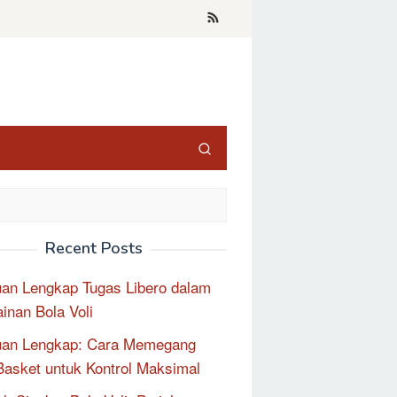
Recent Posts
an Lengkap Tugas Libero dalam
inan Bola Voli
uan Lengkap: Cara Memegang
Basket untuk Kontrol Maksimal