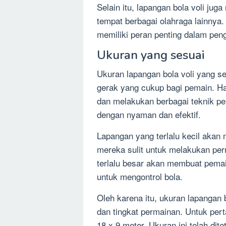
Selain itu, lapangan bola voli juga
tempat berbagai olahraga lainnya.
memiliki peran penting dalam pen
Ukuran yang sesuai
Ukuran lapangan bola voli yang s
gerak yang cukup bagi pemain. H
dan melakukan berbagai teknik pe
dengan nyaman dan efektif.
Lapangan yang terlalu kecil aka
mereka sulit untuk melakukan per
terlalu besar akan membuat pemai
untuk mengontrol bola.
Oleh karena itu, ukuran lapangan 
dan tingkat permainan. Untuk pert
18 x 9 meter. Ukuran ini telah dit