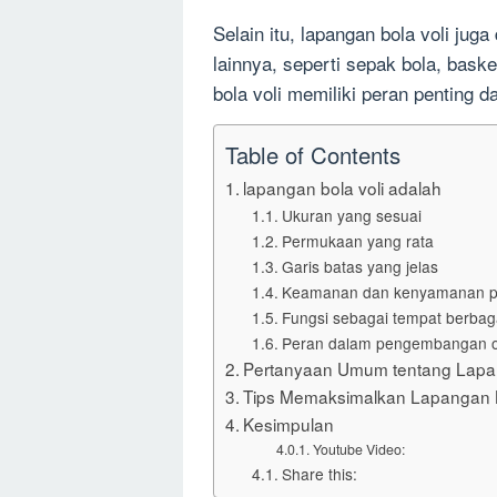
Selain itu, lapangan bola voli jug
lainnya, seperti sepak bola, bask
bola voli memiliki peran penting 
Table of Contents
lapangan bola voli adalah
Ukuran yang sesuai
Permukaan yang rata
Garis batas yang jelas
Keamanan dan kenyamanan 
Fungsi sebagai tempat berbag
Peran dalam pengembangan o
Pertanyaan Umum tentang Lapan
Tips Memaksimalkan Lapangan B
Kesimpulan
Youtube Video:
Share this: