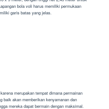
 Lapangan bola voli harus memiliki permukaan
miliki garis batas yang jelas.
ng karena merupakan tempat dimana permainan
ang baik akan memberikan kenyamanan dan
ngga mereka dapat bermain dengan maksimal.