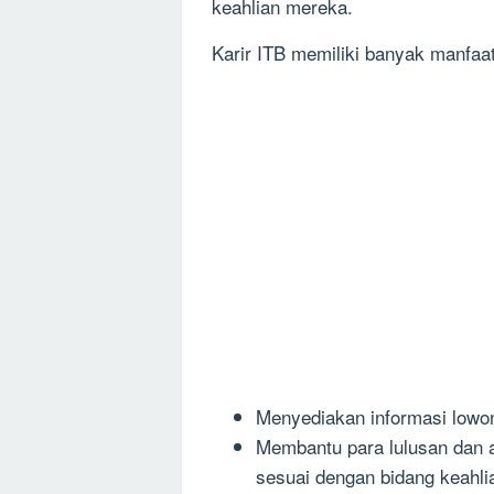
keahlian mereka.
Karir ITB memiliki banyak manfaat
Menyediakan informasi lowon
Membantu para lulusan dan 
sesuai dengan bidang keahl