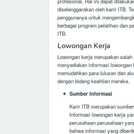
profesional. Hal ini dapat dilakuk
diselenggarakan oleh karir ITB. T
penggunanya untuk mengembangkan 
berbagai program pelatihan dan p
ITB.
Lowongan Kerja
Lowongan kerja merupakan salah sa
menyediakan informasi lowongan k
memudahkan para lulusan dan alu
dengan bidang keahlian mereka.
Sumber Informasi
Karir ITB merupakan sumber 
Informasi lowongan kerja ya
perusahaan-perusahaan yang
bahwa informasi yang diberi