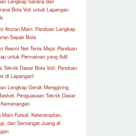
an Lengkap Sarana dan
rana Bola Voli untuk Lapangan
ik
i Aturan Main: Panduan Lengkap
uran Sepak Bola
n Resmi Net Tenis Meja: Panduan
ap untuk Permainan yang Adil
i Teknik Dasar Bola Voli: Panduan
s di Lapangan!
an Lengkap Gerak Menggiring
Basket: Penguasaan Teknik Dasar
k Kemenangan
 Main Futsal: Keterampilan,
egi, dan Semangat Juang di
ngan