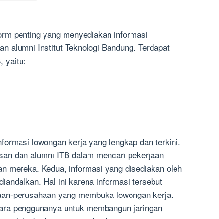
orm penting yang menyediakan informasi
an alumni Institut Teknologi Bandung. Terdapat
, yaitu:
formasi lowongan kerja yang lengkap dan terkini.
usan dan alumni ITB dalam mencari pekerjaan
an mereka. Kedua, informasi yang disediakan oleh
diandalkan. Hal ini karena informasi tersebut
aan-perusahaan yang membuka lowongan kerja.
 para penggunanya untuk membangun jaringan