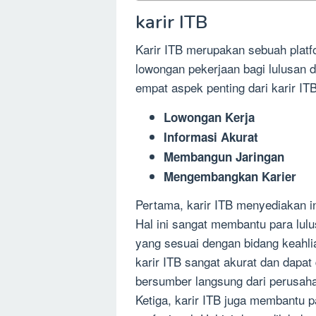
karir ITB
Karir ITB merupakan sebuah platf
lowongan pekerjaan bagi lulusan d
empat aspek penting dari karir ITB
Lowongan Kerja
Informasi Akurat
Membangun Jaringan
Mengembangkan Karier
Pertama, karir ITB menyediakan in
Hal ini sangat membantu para lul
yang sesuai dengan bidang keahli
karir ITB sangat akurat dan dapat 
bersumber langsung dari perusah
Ketiga, karir ITB juga membantu