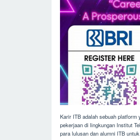
Karir ITB adalah sebuah platform
pekerjaan di lingkungan Institut 
para lulusan dan alumni ITB untu