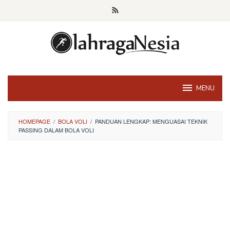
Skip
to
content
MENU
HOMEPAGE
/
BOLA VOLI
/
PANDUAN LENGKAP: MENGUASAI TEKNIK
PASSING DALAM BOLA VOLI