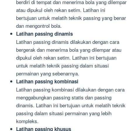
berdiri di tempat dan menerima bola yang dilempar
atau dipukul oleh rekan setim. Latihan ini
bertujuan untuk melatih teknik passing yang benar
dan mengontrol bola.
Latihan passing dinamis
Latihan passing dinamis dilakukan dengan cara
bergerak dan menerima bola yang dilempar atau
dipukul oleh rekan setim. Latihan ini bertujuan
untuk melatih teknik passing dalam situasi
permainan yang sebenarnya.
Latihan passing kombinasi
Latihan passing kombinasi dilakukan dengan cara
menggabungkan passing statis dan passing
dinamis. Latihan ini bertujuan untuk melatih teknik
passing dalam situasi permainan yang lebih
kompleks.
Latihan passing khusus