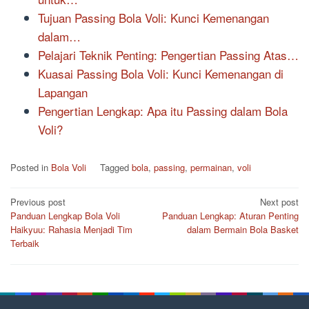
Tujuan Passing Bola Voli: Kunci Kemenangan
dalam…
Pelajari Teknik Penting: Pengertian Passing Atas…
Kuasai Passing Bola Voli: Kunci Kemenangan di
Lapangan
Pengertian Lengkap: Apa itu Passing dalam Bola
Voli?
Posted in
Bola Voli
Tagged
bola
,
passing
,
permainan
,
voli
Post
Previous post
Next post
Panduan Lengkap Bola Voli
Panduan Lengkap: Aturan Penting
navigation
Haikyuu: Rahasia Menjadi Tim
dalam Bermain Bola Basket
Terbaik