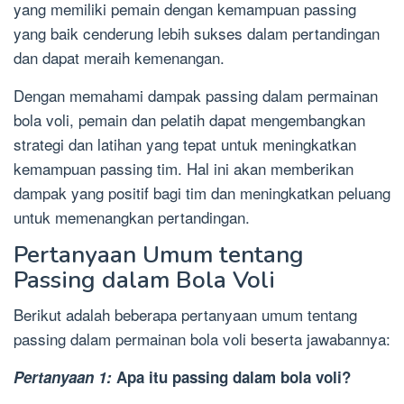
yang memiliki pemain dengan kemampuan passing
yang baik cenderung lebih sukses dalam pertandingan
dan dapat meraih kemenangan.
Dengan memahami dampak passing dalam permainan
bola voli, pemain dan pelatih dapat mengembangkan
strategi dan latihan yang tepat untuk meningkatkan
kemampuan passing tim. Hal ini akan memberikan
dampak yang positif bagi tim dan meningkatkan peluang
untuk memenangkan pertandingan.
Pertanyaan Umum tentang
Passing dalam Bola Voli
Berikut adalah beberapa pertanyaan umum tentang
passing dalam permainan bola voli beserta jawabannya:
Pertanyaan 1:
Apa itu passing dalam bola voli?