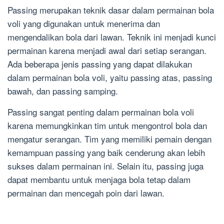
Passing merupakan teknik dasar dalam permainan bola
voli yang digunakan untuk menerima dan
mengendalikan bola dari lawan. Teknik ini menjadi kunci
permainan karena menjadi awal dari setiap serangan.
Ada beberapa jenis passing yang dapat dilakukan
dalam permainan bola voli, yaitu passing atas, passing
bawah, dan passing samping.
Passing sangat penting dalam permainan bola voli
karena memungkinkan tim untuk mengontrol bola dan
mengatur serangan. Tim yang memiliki pemain dengan
kemampuan passing yang baik cenderung akan lebih
sukses dalam permainan ini. Selain itu, passing juga
dapat membantu untuk menjaga bola tetap dalam
permainan dan mencegah poin dari lawan.