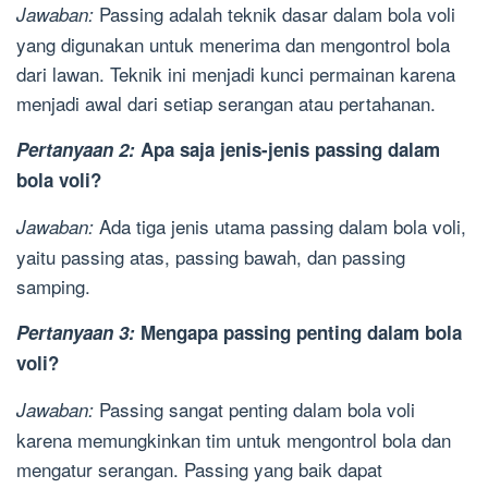
Passing adalah teknik dasar dalam bola voli
Jawaban:
yang digunakan untuk menerima dan mengontrol bola
dari lawan. Teknik ini menjadi kunci permainan karena
menjadi awal dari setiap serangan atau pertahanan.
Pertanyaan 2:
Apa saja jenis-jenis passing dalam
bola voli?
Ada tiga jenis utama passing dalam bola voli,
Jawaban:
yaitu passing atas, passing bawah, dan passing
samping.
Pertanyaan 3:
Mengapa passing penting dalam bola
voli?
Passing sangat penting dalam bola voli
Jawaban:
karena memungkinkan tim untuk mengontrol bola dan
mengatur serangan. Passing yang baik dapat