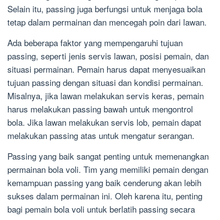
Selain itu, passing juga berfungsi untuk menjaga bola
tetap dalam permainan dan mencegah poin dari lawan.
Ada beberapa faktor yang mempengaruhi tujuan
passing, seperti jenis servis lawan, posisi pemain, dan
situasi permainan. Pemain harus dapat menyesuaikan
tujuan passing dengan situasi dan kondisi permainan.
Misalnya, jika lawan melakukan servis keras, pemain
harus melakukan passing bawah untuk mengontrol
bola. Jika lawan melakukan servis lob, pemain dapat
melakukan passing atas untuk mengatur serangan.
Passing yang baik sangat penting untuk memenangkan
permainan bola voli. Tim yang memiliki pemain dengan
kemampuan passing yang baik cenderung akan lebih
sukses dalam permainan ini. Oleh karena itu, penting
bagi pemain bola voli untuk berlatih passing secara