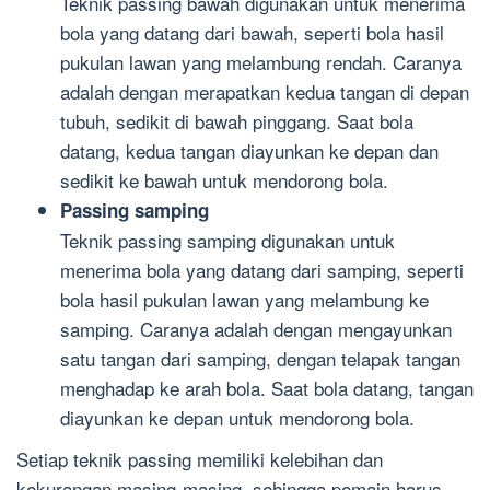
Teknik passing bawah digunakan untuk menerima
bola yang datang dari bawah, seperti bola hasil
pukulan lawan yang melambung rendah. Caranya
adalah dengan merapatkan kedua tangan di depan
tubuh, sedikit di bawah pinggang. Saat bola
datang, kedua tangan diayunkan ke depan dan
sedikit ke bawah untuk mendorong bola.
Passing samping
Teknik passing samping digunakan untuk
menerima bola yang datang dari samping, seperti
bola hasil pukulan lawan yang melambung ke
samping. Caranya adalah dengan mengayunkan
satu tangan dari samping, dengan telapak tangan
menghadap ke arah bola. Saat bola datang, tangan
diayunkan ke depan untuk mendorong bola.
Setiap teknik passing memiliki kelebihan dan
kekurangan masing-masing, sehingga pemain harus