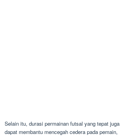
Selain itu, durasi permainan futsal yang tepat juga
dapat membantu mencegah cedera pada pemain,