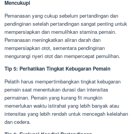
Mencukupi
Pemanasan yang cukup sebelum pertandingan dan
pendinginan setelah pertandingan sangat penting untuk
mempersiapkan dan memulihkan stamina pemain.
Pemanasan meningkatkan aliran darah dan
mempersiapkan otot, sementara pendinginan
mengurangi nyeri otot dan mempercepat pemulihan.
Tip 5: Perhatikan Tingkat Kebugaran Pemain
Pelatih harus mempertimbangkan tingkat kebugaran
pemain saat menentukan durasi dan intensitas
permainan. Pemain yang kurang fit mungkin
memerlukan waktu istirahat yang lebih banyak atau
intensitas yang lebih rendah untuk mencegah kelelahan
dan cedera.