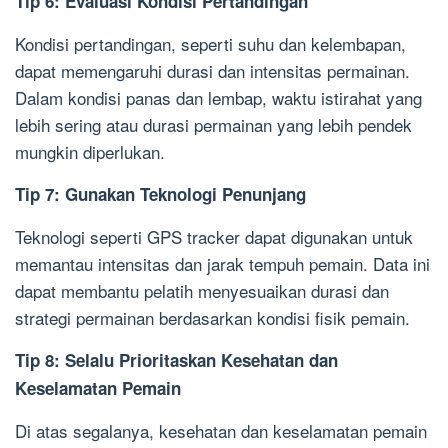
Tip 6: Evaluasi Kondisi Pertandingan
Kondisi pertandingan, seperti suhu dan kelembapan,
dapat memengaruhi durasi dan intensitas permainan.
Dalam kondisi panas dan lembap, waktu istirahat yang
lebih sering atau durasi permainan yang lebih pendek
mungkin diperlukan.
Tip 7: Gunakan Teknologi Penunjang
Teknologi seperti GPS tracker dapat digunakan untuk
memantau intensitas dan jarak tempuh pemain. Data ini
dapat membantu pelatih menyesuaikan durasi dan
strategi permainan berdasarkan kondisi fisik pemain.
Tip 8: Selalu Prioritaskan Kesehatan dan
Keselamatan Pemain
Di atas segalanya, kesehatan dan keselamatan pemain