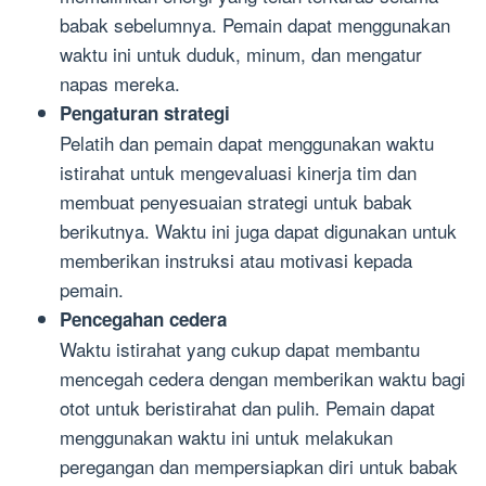
babak sebelumnya. Pemain dapat menggunakan
waktu ini untuk duduk, minum, dan mengatur
napas mereka.
Pengaturan strategi
Pelatih dan pemain dapat menggunakan waktu
istirahat untuk mengevaluasi kinerja tim dan
membuat penyesuaian strategi untuk babak
berikutnya. Waktu ini juga dapat digunakan untuk
memberikan instruksi atau motivasi kepada
pemain.
Pencegahan cedera
Waktu istirahat yang cukup dapat membantu
mencegah cedera dengan memberikan waktu bagi
otot untuk beristirahat dan pulih. Pemain dapat
menggunakan waktu ini untuk melakukan
peregangan dan mempersiapkan diri untuk babak