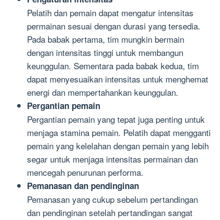
Pelatih dan pemain dapat mengatur intensitas
permainan sesuai dengan durasi yang tersedia.
Pada babak pertama, tim mungkin bermain
dengan intensitas tinggi untuk membangun
keunggulan. Sementara pada babak kedua, tim
dapat menyesuaikan intensitas untuk menghemat
energi dan mempertahankan keunggulan.
Pergantian pemain
Pergantian pemain yang tepat juga penting untuk
menjaga stamina pemain. Pelatih dapat mengganti
pemain yang kelelahan dengan pemain yang lebih
segar untuk menjaga intensitas permainan dan
mencegah penurunan performa.
Pemanasan dan pendinginan
Pemanasan yang cukup sebelum pertandingan
dan pendinginan setelah pertandingan sangat