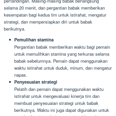
pertandingan. Masing-masing babak berlangsung
selama 20 menit, dan pergantian babak memberikan
kesempatan bagi kedua tim untuk istirahat, mengatur
strategi, dan mempersiapkan diri untuk babak
berikutnya.
Pemulihan stamina
Pergantian babak memberikan waktu bagi pemain
untuk memulihkan stamina yang terkuras selama
babak sebelumnya. Pemain dapat menggunakan
waktu istirahat untuk duduk, minum, dan mengatur
napas.
Penyesuaian strategi
Pelatih dan pemain dapat menggunakan waktu
istirahat untuk mengevaluasi kinerja tim dan
membuat penyesuaian strategi untuk babak
berikutnya. Waktu ini juga dapat digunakan untuk