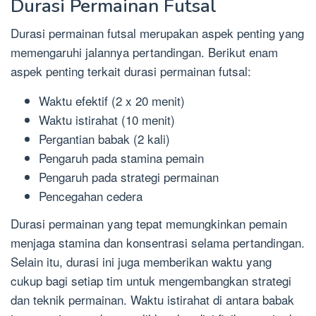
Durasi Permainan Futsal
Durasi permainan futsal merupakan aspek penting yang
memengaruhi jalannya pertandingan. Berikut enam
aspek penting terkait durasi permainan futsal:
Waktu efektif (2 x 20 menit)
Waktu istirahat (10 menit)
Pergantian babak (2 kali)
Pengaruh pada stamina pemain
Pengaruh pada strategi permainan
Pencegahan cedera
Durasi permainan yang tepat memungkinkan pemain
menjaga stamina dan konsentrasi selama pertandingan.
Selain itu, durasi ini juga memberikan waktu yang
cukup bagi setiap tim untuk mengembangkan strategi
dan teknik permainan. Waktu istirahat di antara babak