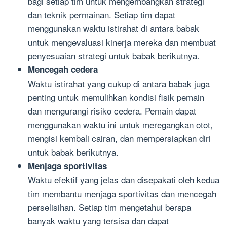
bagi setiap tim untuk mengembangkan strategi
dan teknik permainan. Setiap tim dapat
menggunakan waktu istirahat di antara babak
untuk mengevaluasi kinerja mereka dan membuat
penyesuaian strategi untuk babak berikutnya.
Mencegah cedera
Waktu istirahat yang cukup di antara babak juga
penting untuk memulihkan kondisi fisik pemain
dan mengurangi risiko cedera. Pemain dapat
menggunakan waktu ini untuk meregangkan otot,
mengisi kembali cairan, dan mempersiapkan diri
untuk babak berikutnya.
Menjaga sportivitas
Waktu efektif yang jelas dan disepakati oleh kedua
tim membantu menjaga sportivitas dan mencegah
perselisihan. Setiap tim mengetahui berapa
banyak waktu yang tersisa dan dapat