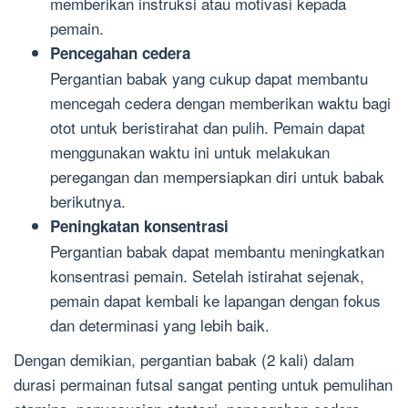
memberikan instruksi atau motivasi kepada
pemain.
Pencegahan cedera
Pergantian babak yang cukup dapat membantu
mencegah cedera dengan memberikan waktu bagi
otot untuk beristirahat dan pulih. Pemain dapat
menggunakan waktu ini untuk melakukan
peregangan dan mempersiapkan diri untuk babak
berikutnya.
Peningkatan konsentrasi
Pergantian babak dapat membantu meningkatkan
konsentrasi pemain. Setelah istirahat sejenak,
pemain dapat kembali ke lapangan dengan fokus
dan determinasi yang lebih baik.
Dengan demikian, pergantian babak (2 kali) dalam
durasi permainan futsal sangat penting untuk pemulihan