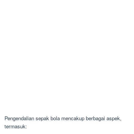
Pengendalian sepak bola mencakup berbagai aspek,
termasuk: