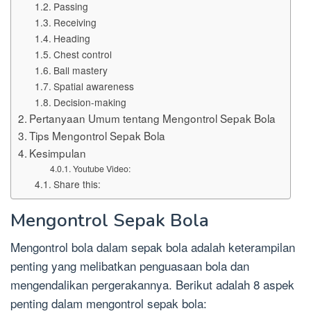
Passing
Receiving
Heading
Chest control
Ball mastery
Spatial awareness
Decision-making
Pertanyaan Umum tentang Mengontrol Sepak Bola
Tips Mengontrol Sepak Bola
Kesimpulan
Youtube Video:
Share this:
Mengontrol Sepak Bola
Mengontrol bola dalam sepak bola adalah keterampilan
penting yang melibatkan penguasaan bola dan
mengendalikan pergerakannya. Berikut adalah 8 aspek
penting dalam mengontrol sepak bola: