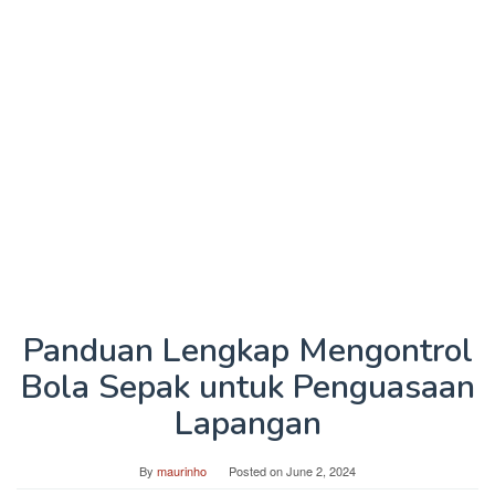
Panduan Lengkap Mengontrol
Bola Sepak untuk Penguasaan
Lapangan
By
maurinho
Posted on
June 2, 2024