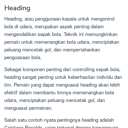
Heading
Heading, atau penggunaan kepala untuk mengontrol
bola di udara, merupakan aspek penting dalam
mengendalikan sepak bola. Teknik ini memungkinkan
pemain untuk memenangkan bola udara, menciptakan
peluang mencetak gol, dan mempertahankan
penguasaan bola.
Sebagai komponen penting dari controlling sepak bola,
heading sangat penting untuk keberhasilan individu dan
tim. Pemain yang dapat menguasai heading akan lebih
efektif dalam membantu timnya memenangkan bola
udara, menciptakan peluang mencetak gol, dan
menguasai permainan.
Salah satu contoh nyata pentingnya heading adalah
Cristiano Ronaldo, yang terkenal dengan kemampuan