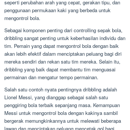
seperti perubahan arah yang cepat, gerakan tipu, dan
penggunaan permukaan kaki yang berbeda untuk
mengontrol bola.
Sebagai komponen penting dari controlling sepak bola,
dribbling sangat penting untuk keberhasilan individu dan
tim. Pemain yang dapat mengontrol bola dengan baik
akan lebih efektif dalam menciptakan peluang bagi diri
mereka sendiri dan rekan satu tim mereka. Selain itu,
dribbling yang baik dapat membantu tim menguasai
permainan dan mengatur tempo permainan.
Salah satu contoh nyata pentingnya dribbling adalah
Lionel Messi, yang dianggap sebagai salah satu
penggiring bola terbaik sepanjang masa. Kemampuan
Messi untuk mengontrol bola dengan kakinya sambil
bergerak memungkinkannya untuk melewati beberapa
lawan dan menciptakan peluang mencetak gol bagi