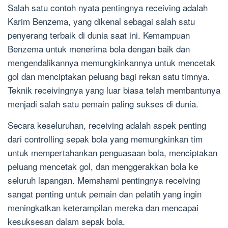
Salah satu contoh nyata pentingnya receiving adalah
Karim Benzema, yang dikenal sebagai salah satu
penyerang terbaik di dunia saat ini. Kemampuan
Benzema untuk menerima bola dengan baik dan
mengendalikannya memungkinkannya untuk mencetak
gol dan menciptakan peluang bagi rekan satu timnya.
Teknik receivingnya yang luar biasa telah membantunya
menjadi salah satu pemain paling sukses di dunia.
Secara keseluruhan, receiving adalah aspek penting
dari controlling sepak bola yang memungkinkan tim
untuk mempertahankan penguasaan bola, menciptakan
peluang mencetak gol, dan menggerakkan bola ke
seluruh lapangan. Memahami pentingnya receiving
sangat penting untuk pemain dan pelatih yang ingin
meningkatkan keterampilan mereka dan mencapai
kesuksesan dalam sepak bola.