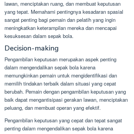
lawan, menciptakan ruang, dan membuat keputusan
yang tepat. Memahami pentingnya kesadaran spasial
sangat penting bagi pemain dan pelatih yang ingin
meningkatkan keterampilan mereka dan mencapai
kesuksesan dalam sepak bola.
Decision-making
Pengambilan keputusan merupakan aspek penting
dalam mengendalikan sepak bola karena
memungkinkan pemain untuk mengidentifikasi dan
memilih tindakan terbaik dalam situasi yang cepat
berubah. Pemain dengan pengambilan keputusan yang
baik dapat mengantisipasi gerakan lawan, menciptakan
peluang, dan membuat operan yang efektif.
Pengambilan keputusan yang cepat dan tepat sangat
penting dalam mengendalikan sepak bola karena