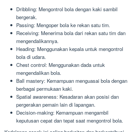
Dribbling: Mengontrol bola dengan kaki sambil
bergerak.
Passing: Mengoper bola ke rekan satu tim.
Receiving: Menerima bola dari rekan satu tim dan
mengendalikannya.
Heading: Menggunakan kepala untuk mengontrol
bola di udara.
Chest control: Menggunakan dada untuk
mengendalikan bola.
Ball mastery: Kemampuan menguasai bola dengan
berbagai permukaan kaki.
Spatial awareness: Kesadaran akan posisi dan
pergerakan pemain lain di lapangan.
Decision-making: Kemampuan mengambil
keputusan cepat dan tepat saat mengontrol bola.
Kedelapan aspek ini saling berkaitan dan berkontribusi