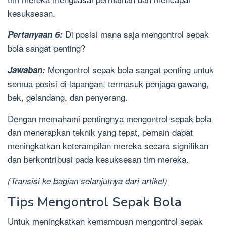
kesuksesan.
Di posisi mana saja mengontrol sepak
Pertanyaan 6:
bola sangat penting?
Mengontrol sepak bola sangat penting untuk
Jawaban:
semua posisi di lapangan, termasuk penjaga gawang,
bek, gelandang, dan penyerang.
Dengan memahami pentingnya mengontrol sepak bola
dan menerapkan teknik yang tepat, pemain dapat
meningkatkan keterampilan mereka secara signifikan
dan berkontribusi pada kesuksesan tim mereka.
(Transisi ke bagian selanjutnya dari artikel)
Tips Mengontrol Sepak Bola
Untuk meningkatkan kemampuan mengontrol sepak