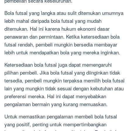
pembelian secara keseluruhan.
Bola futsal yang langka atau sulit ditemukan umumnya
lebih mahal daripada bola futsal yang mudah
ditemukan. Hal ini karena hukum ekonomi dasar
penawaran dan permintaan. Ketika ketersediaan bola
futsal rendah, pembeli mungkin bersedia membayar
lebih untuk mendapatkan bola yang mereka inginkan.
Ketersediaan bola futsal juga dapat memengaruhi
pilihan pembeli. Jika bola futsal yang diinginkan tidak
tersedia, pembeli mungkin terpaksa memilih bola futsal
lain yang mungkin tidak sesuai dengan kebutuhan atau
preferensi mereka. Hal ini dapat menyebabkan
pengalaman bermain yang kurang memuaskan.
Untuk memastikan pengalaman membeli bola futsal
yang positif, penting untuk mempertimbangkan