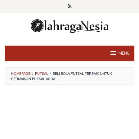
Skip
to
content
MENU
HOMEPAGE
/
FUTSAL
/
BELI BOLA FUTSAL TERBAIK UNTUK
PERMAINAN FUTSAL ANDA