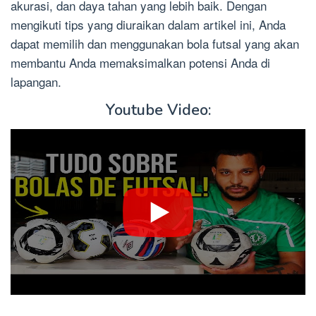
akurasi, dan daya tahan yang lebih baik. Dengan
mengikuti tips yang diuraikan dalam artikel ini, Anda
dapat memilih dan menggunakan bola futsal yang akan
membantu Anda memaksimalkan potensi Anda di
lapangan.
Youtube Video: