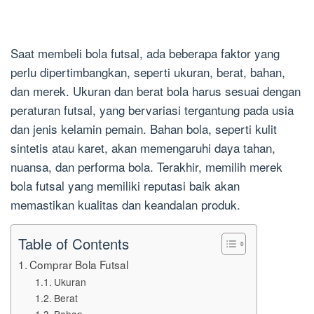
Saat membeli bola futsal, ada beberapa faktor yang
perlu dipertimbangkan, seperti ukuran, berat, bahan,
dan merek. Ukuran dan berat bola harus sesuai dengan
peraturan futsal, yang bervariasi tergantung pada usia
dan jenis kelamin pemain. Bahan bola, seperti kulit
sintetis atau karet, akan memengaruhi daya tahan,
nuansa, dan performa bola. Terakhir, memilih merek
bola futsal yang memiliki reputasi baik akan
memastikan kualitas dan keandalan produk.
Table of Contents
Comprar Bola Futsal
Ukuran
Berat
Bahan