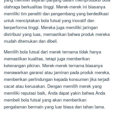
olahraga berkualitas tinggi. Merek-merek ini biasanya
memiliki tim peneliti dan pengembang yang berdedikasi
untuk menciptakan bola futsal yang inovatif dan
berperforma tinggi. Mereka juga memiliki jaringan
distribusi yang luas, memastikan bahwa produk mereka
mudah ditemukan dan dibeli.
Memilih bola futsal dari merek ternama tidak hanya
memastikan kualitas, tetapi juga memberikan
ketenangan pikiran. Merek-merek ternama biasanya
menawarkan garansi atau jaminan pada produk mereka,
memberikan perlindungan kepada konsumen jika terjadi
cacat atau kerusakan. Dengan memilih merek yang
memiliki reputasi baik, Anda dapat yakin bahwa Anda
membeli bola futsal yang akan memberikan
pengalaman bermain yang luar biasa dan tahan lama.