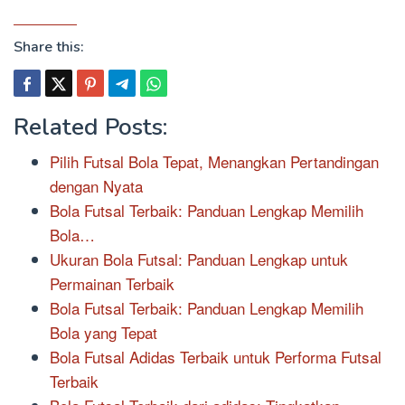
Share this:
Related Posts:
Pilih Futsal Bola Tepat, Menangkan Pertandingan
dengan Nyata
Bola Futsal Terbaik: Panduan Lengkap Memilih
Bola…
Ukuran Bola Futsal: Panduan Lengkap untuk
Permainan Terbaik
Bola Futsal Terbaik: Panduan Lengkap Memilih
Bola yang Tepat
Bola Futsal Adidas Terbaik untuk Performa Futsal
Terbaik