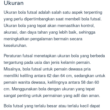
Ukuran
Ukuran bola futsal adalah salah satu aspek terpenting
yang perlu dipertimbangkan saat membeli bola futsal.
Ukuran bola yang tepat akan memastikan kontrol,
akurasi, dan daya tahan yang lebih baik, sehingga
meningkatkan pengalaman bermain secara
keseluruhan.
Peraturan futsal menetapkan ukuran bola yang berbeda
tergantung pada usia dan jenis kelamin pemain.
Misalnya, bola futsal untuk pemain dewasa pria
memiliki keliling antara 62 dan 64 cm, sedangkan untuk
pemain wanita dewasa, kelilingnya antara 58 dan 60
cm. Menggunakan bola dengan ukuran yang tepat
sangat penting untuk permainan yang adil dan aman.
Bola futsal yang terlalu besar atau terlalu kecil dapat