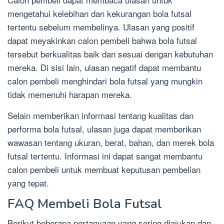
mengetahui kelebihan dan kekurangan bola futsal
tertentu sebelum membelinya. Ulasan yang positif
dapat meyakinkan calon pembeli bahwa bola futsal
tersebut berkualitas baik dan sesuai dengan kebutuhan
mereka. Di sisi lain, ulasan negatif dapat membantu
calon pembeli menghindari bola futsal yang mungkin
tidak memenuhi harapan mereka.
Selain memberikan informasi tentang kualitas dan
performa bola futsal, ulasan juga dapat memberikan
wawasan tentang ukuran, berat, bahan, dan merek bola
futsal tertentu. Informasi ini dapat sangat membantu
calon pembeli untuk membuat keputusan pembelian
yang tepat.
FAQ Membeli Bola Futsal
Berikut beberapa pertanyaan yang sering diajukan dan