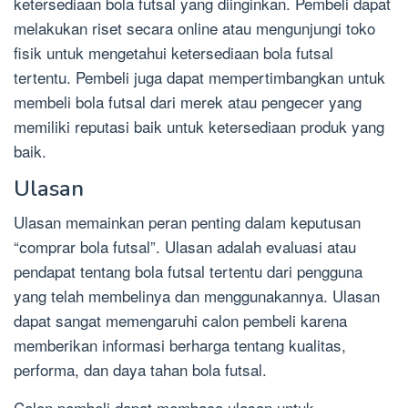
ketersediaan bola futsal yang diinginkan. Pembeli dapat
melakukan riset secara online atau mengunjungi toko
fisik untuk mengetahui ketersediaan bola futsal
tertentu. Pembeli juga dapat mempertimbangkan untuk
membeli bola futsal dari merek atau pengecer yang
memiliki reputasi baik untuk ketersediaan produk yang
baik.
Ulasan
Ulasan memainkan peran penting dalam keputusan
“comprar bola futsal”. Ulasan adalah evaluasi atau
pendapat tentang bola futsal tertentu dari pengguna
yang telah membelinya dan menggunakannya. Ulasan
dapat sangat memengaruhi calon pembeli karena
memberikan informasi berharga tentang kualitas,
performa, dan daya tahan bola futsal.
Calon pembeli dapat membaca ulasan untuk