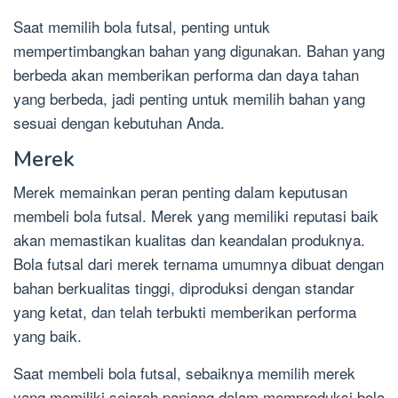
Saat memilih bola futsal, penting untuk
mempertimbangkan bahan yang digunakan. Bahan yang
berbeda akan memberikan performa dan daya tahan
yang berbeda, jadi penting untuk memilih bahan yang
sesuai dengan kebutuhan Anda.
Merek
Merek memainkan peran penting dalam keputusan
membeli bola futsal. Merek yang memiliki reputasi baik
akan memastikan kualitas dan keandalan produknya.
Bola futsal dari merek ternama umumnya dibuat dengan
bahan berkualitas tinggi, diproduksi dengan standar
yang ketat, dan telah terbukti memberikan performa
yang baik.
Saat membeli bola futsal, sebaiknya memilih merek
yang memiliki sejarah panjang dalam memproduksi bola