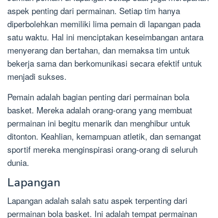
aspek penting dari permainan. Setiap tim hanya
diperbolehkan memiliki lima pemain di lapangan pada
satu waktu. Hal ini menciptakan keseimbangan antara
menyerang dan bertahan, dan memaksa tim untuk
bekerja sama dan berkomunikasi secara efektif untuk
menjadi sukses.
Pemain adalah bagian penting dari permainan bola
basket. Mereka adalah orang-orang yang membuat
permainan ini begitu menarik dan menghibur untuk
ditonton. Keahlian, kemampuan atletik, dan semangat
sportif mereka menginspirasi orang-orang di seluruh
dunia.
Lapangan
Lapangan adalah salah satu aspek terpenting dari
permainan bola basket. Ini adalah tempat permainan