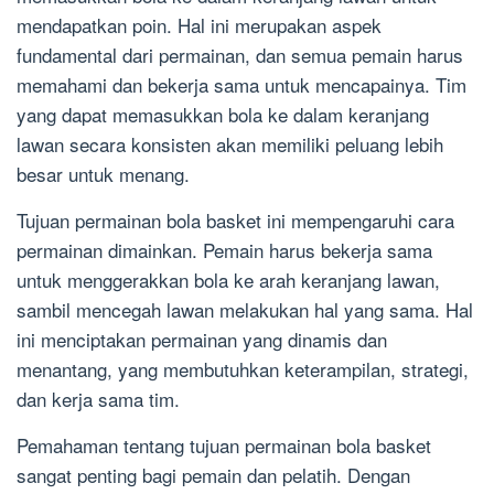
mendapatkan poin. Hal ini merupakan aspek
fundamental dari permainan, dan semua pemain harus
memahami dan bekerja sama untuk mencapainya. Tim
yang dapat memasukkan bola ke dalam keranjang
lawan secara konsisten akan memiliki peluang lebih
besar untuk menang.
Tujuan permainan bola basket ini mempengaruhi cara
permainan dimainkan. Pemain harus bekerja sama
untuk menggerakkan bola ke arah keranjang lawan,
sambil mencegah lawan melakukan hal yang sama. Hal
ini menciptakan permainan yang dinamis dan
menantang, yang membutuhkan keterampilan, strategi,
dan kerja sama tim.
Pemahaman tentang tujuan permainan bola basket
sangat penting bagi pemain dan pelatih. Dengan