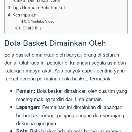
Basket Dimainkan Oleh
Tips Bermain Bola Basket
Kesimpulan
Youtube Video:
Share this:
Bola Basket Dimainkan Oleh
Bola basket dimainkan oleh banyak orang di seluruh
dunia. Olahraga ini populer di kalangan segala usia dan
kalangan masyarakat. Ada banyak aspek penting yang
terkait dengan permainan bola basket, termasuk:
Bola basket dimainkan oleh dua tim yang
Pemain:
masing-masing terdiri dari lima pemain.
Permainan ini dimainkan di lapangan
Lapangan:
berbentuk persegi panjang dengan dua keranjang
di kedua ujungnya.
Bola basket adalah bola berwarna oranye
Bola: