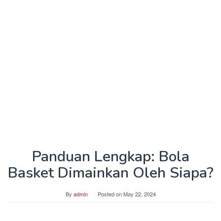
Panduan Lengkap: Bola
Basket Dimainkan Oleh Siapa?
By
admin
Posted on
May 22, 2024