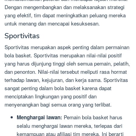
Dengan mengembangkan dan melaksanakan strategi
yang efektif, tim dapat meningkatkan peluang mereka
untuk menang dan mencapai kesuksesan.
Sportivitas
Sportivitas merupakan aspek penting dalam permainan
bola basket. Sportivitas merupakan nilai-nilai positif
yang harus dijunjung tinggi oleh semua pemain, pelatih,
dan penonton. Nilai-nilai tersebut meliputi rasa hormat
terhadap lawan, kejujuran, dan kerja sama. Sportivitas
sangat penting dalam bola basket karena dapat
menciptakan lingkungan yang positif dan
menyenangkan bagi semua orang yang terlibat.
Pemain bola basket harus
Menghargai lawan:
selalu menghargai lawan mereka, terlepas dari
kemampuan atau afiliasi tim mereka. Ini berarti