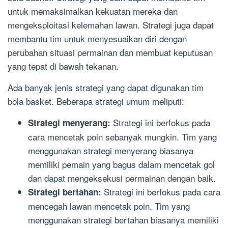
untuk memaksimalkan kekuatan mereka dan
mengeksploitasi kelemahan lawan. Strategi juga dapat
membantu tim untuk menyesuaikan diri dengan
perubahan situasi permainan dan membuat keputusan
yang tepat di bawah tekanan.
Ada banyak jenis strategi yang dapat digunakan tim
bola basket. Beberapa strategi umum meliputi:
Strategi ini berfokus pada
Strategi menyerang:
cara mencetak poin sebanyak mungkin. Tim yang
menggunakan strategi menyerang biasanya
memiliki pemain yang bagus dalam mencetak gol
dan dapat mengeksekusi permainan dengan baik.
Strategi ini berfokus pada cara
Strategi bertahan:
mencegah lawan mencetak poin. Tim yang
menggunakan strategi bertahan biasanya memiliki