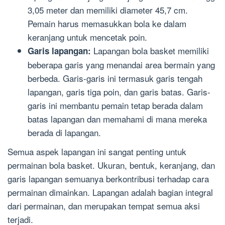
3,05 meter dan memiliki diameter 45,7 cm.
Pemain harus memasukkan bola ke dalam
keranjang untuk mencetak poin.
Lapangan bola basket memiliki
Garis lapangan:
beberapa garis yang menandai area bermain yang
berbeda. Garis-garis ini termasuk garis tengah
lapangan, garis tiga poin, dan garis batas. Garis-
garis ini membantu pemain tetap berada dalam
batas lapangan dan memahami di mana mereka
berada di lapangan.
Semua aspek lapangan ini sangat penting untuk
permainan bola basket. Ukuran, bentuk, keranjang, dan
garis lapangan semuanya berkontribusi terhadap cara
permainan dimainkan. Lapangan adalah bagian integral
dari permainan, dan merupakan tempat semua aksi
terjadi.