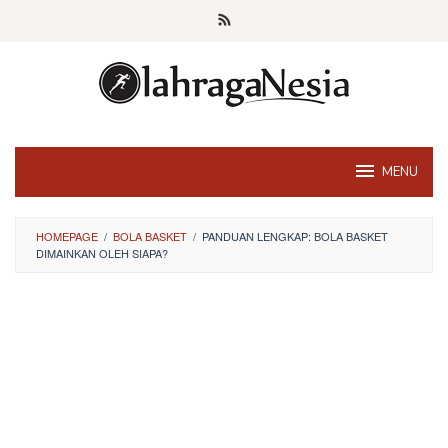
Skip
to
content
MENU
HOMEPAGE
/
BOLA BASKET
/
PANDUAN LENGKAP: BOLA BASKET
DIMAINKAN OLEH SIAPA?