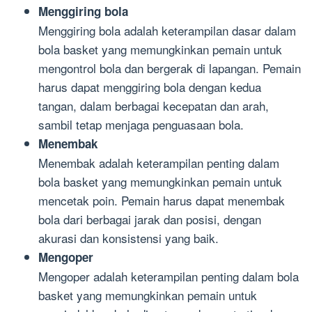
Menggiring bola
Menggiring bola adalah keterampilan dasar dalam
bola basket yang memungkinkan pemain untuk
mengontrol bola dan bergerak di lapangan. Pemain
harus dapat menggiring bola dengan kedua
tangan, dalam berbagai kecepatan dan arah,
sambil tetap menjaga penguasaan bola.
Menembak
Menembak adalah keterampilan penting dalam
bola basket yang memungkinkan pemain untuk
mencetak poin. Pemain harus dapat menembak
bola dari berbagai jarak dan posisi, dengan
akurasi dan konsistensi yang baik.
Mengoper
Mengoper adalah keterampilan penting dalam bola
basket yang memungkinkan pemain untuk