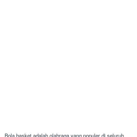
Bola basket adalah olahraga yang populer di seluruh