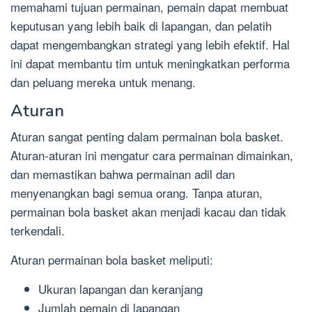
memahami tujuan permainan, pemain dapat membuat
keputusan yang lebih baik di lapangan, dan pelatih
dapat mengembangkan strategi yang lebih efektif. Hal
ini dapat membantu tim untuk meningkatkan performa
dan peluang mereka untuk menang.
Aturan
Aturan sangat penting dalam permainan bola basket.
Aturan-aturan ini mengatur cara permainan dimainkan,
dan memastikan bahwa permainan adil dan
menyenangkan bagi semua orang. Tanpa aturan,
permainan bola basket akan menjadi kacau dan tidak
terkendali.
Aturan permainan bola basket meliputi:
Ukuran lapangan dan keranjang
Jumlah pemain di lapangan