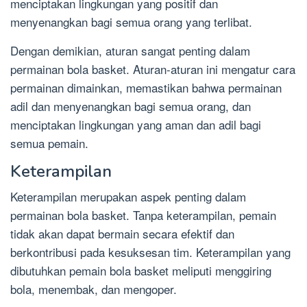
menciptakan lingkungan yang positif dan
menyenangkan bagi semua orang yang terlibat.
Dengan demikian, aturan sangat penting dalam
permainan bola basket. Aturan-aturan ini mengatur cara
permainan dimainkan, memastikan bahwa permainan
adil dan menyenangkan bagi semua orang, dan
menciptakan lingkungan yang aman dan adil bagi
semua pemain.
Keterampilan
Keterampilan merupakan aspek penting dalam
permainan bola basket. Tanpa keterampilan, pemain
tidak akan dapat bermain secara efektif dan
berkontribusi pada kesuksesan tim. Keterampilan yang
dibutuhkan pemain bola basket meliputi menggiring
bola, menembak, dan mengoper.