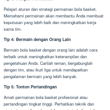
Pelajari aturan dan strategi permainan bola basket.
Memahami permainan akan membantu Anda membuat
keputusan yang lebih baik dan meningkatkan kerja
sama tim.
Tip 4: Bermain dengan Orang Lain
Bermain bola basket dengan orang lain adalah cara
terbaik untuk meningkatkan keterampilan dan
pengetahuan Anda. Carilah teman, bergabunglah
dengan tim, atau ikuti liga untuk mendapatkan
pengalaman bermain yang lebih banyak.
Tip 5: Tonton Pertandingan
Amati permainan bola basket profesional atau
pertandingan tingkat tinggi. Perhatikan teknik dan