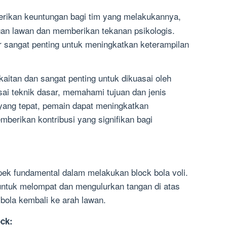
rikan keuntungan bagi tim yang melakukannya,
gan lawan dan memberikan tekanan psikologis.
r sangat penting untuk meningkatkan keterampilan
aitan dan sangat penting untuk dikuasai oleh
ai teknik dasar, memahami tujuan dan jenis
 yang tepat, pemain dapat meningkatkan
erikan kontribusi yang signifikan bagi
ek fundamental dalam melakukan block bola voli.
untuk melompat dan mengulurkan tangan di atas
bola kembali ke arah lawan.
ck: