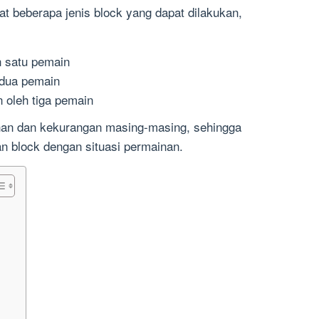
at beberapa jenis block yang dapat dilakukan,
h satu pemain
 dua pemain
n oleh tiga pemain
bihan dan kekurangan masing-masing, sehingga
n block dengan situasi permainan.