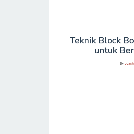
Teknik Block Bo
untuk Ber
By
coach 