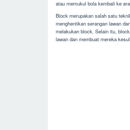
atau memukul bola kembali ke ara
Block merupakan salah satu teknik
menghentikan serangan lawan dan
melakukan block. Selain itu, bloc
lawan dan membuat mereka kesuli