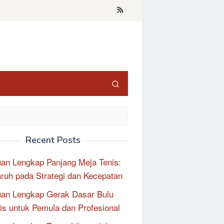
Recent Posts
an Lengkap Panjang Meja Tenis:
ruh pada Strategi dan Kecepatan
an Lengkap Gerak Dasar Bulu
is untuk Pemula dan Profesional