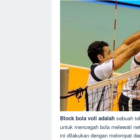
sebuah tek
Block bola voli adalah
untuk mencegah bola melewati net
ini dilakukan dengan melompat da