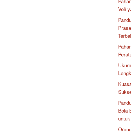
Paham
Voli 
Pandu
Prasa
Terba
Paham
Perat
Ukura
Lengk
Kuasa
Sukse
Pandu
Bola 
untu
Orang