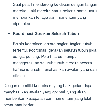
Saat pelari mendorong ke depan dengan tangan
mereka, kaki mereka harus bekerja sama untuk
memberikan tenaga dan momentum yang
diperlukan.
Koordinasi Gerakan Seluruh Tubuh
Selain koordinasi antara bagian-bagian tubuh
tertentu, koordinasi gerakan seluruh tubuh juga
sangat penting. Pelari harus mampu
menggerakkan seluruh tubuh mereka secara
harmonis untuk menghasilkan awalan yang dan
efisien.
Dengan memiliki koordinasi yang baik, pelari dapat
menghasilkan awalan yang optimal, yang akan
memberikan kecepatan dan momentum yang lebih
besar saat berlari.