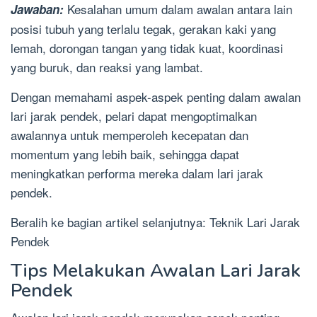
Kesalahan umum dalam awalan antara lain
Jawaban:
posisi tubuh yang terlalu tegak, gerakan kaki yang
lemah, dorongan tangan yang tidak kuat, koordinasi
yang buruk, dan reaksi yang lambat.
Dengan memahami aspek-aspek penting dalam awalan
lari jarak pendek, pelari dapat mengoptimalkan
awalannya untuk memperoleh kecepatan dan
momentum yang lebih baik, sehingga dapat
meningkatkan performa mereka dalam lari jarak
pendek.
Beralih ke bagian artikel selanjutnya: Teknik Lari Jarak
Pendek
Tips Melakukan Awalan Lari Jarak
Pendek