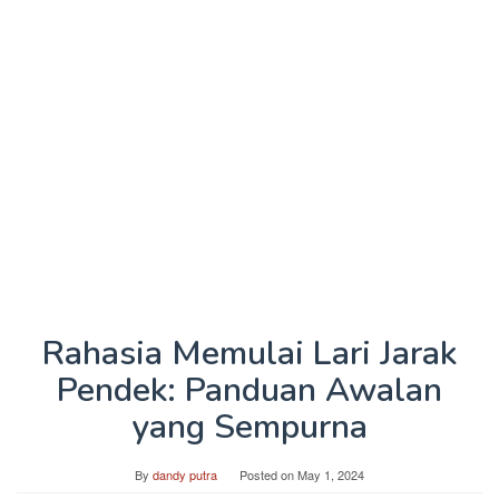
Rahasia Memulai Lari Jarak
Pendek: Panduan Awalan
yang Sempurna
By
dandy putra
Posted on
May 1, 2024