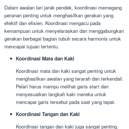
Dalam awalan lari jarak pendek, koordinasi memegang
peranan penting untuk menghasilkan gerakan yang
efektif dan efisien. Koordinasi mengacu pada
kemampuan untuk menyelaraskan dan menggabungkan
gerakan berbagai bagian tubuh secara harmonis untuk
mencapai tujuan tertentu.
Koordinasi Mata dan Kaki
Koordinasi mata dan kaki sangat penting untuk
menghasilkan awalan yang terarah dan terkendali.
Pelari harus mampu melihat garis start dan
menyesuaikan langkah kaki mereka untuk
mencapai garis tersebut pada saat yang tepat.
Koordinasi Tangan dan Kaki
Koordinasi tangan dan kaki juga sangat penting.