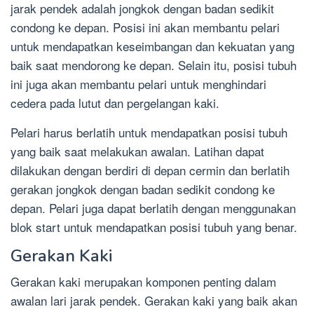
jarak pendek adalah jongkok dengan badan sedikit
condong ke depan. Posisi ini akan membantu pelari
untuk mendapatkan keseimbangan dan kekuatan yang
baik saat mendorong ke depan. Selain itu, posisi tubuh
ini juga akan membantu pelari untuk menghindari
cedera pada lutut dan pergelangan kaki.
Pelari harus berlatih untuk mendapatkan posisi tubuh
yang baik saat melakukan awalan. Latihan dapat
dilakukan dengan berdiri di depan cermin dan berlatih
gerakan jongkok dengan badan sedikit condong ke
depan. Pelari juga dapat berlatih dengan menggunakan
blok start untuk mendapatkan posisi tubuh yang benar.
Gerakan Kaki
Gerakan kaki merupakan komponen penting dalam
awalan lari jarak pendek. Gerakan kaki yang baik akan