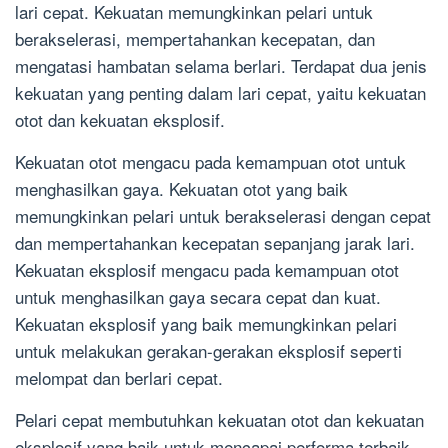
lari cepat. Kekuatan memungkinkan pelari untuk
berakselerasi, mempertahankan kecepatan, dan
mengatasi hambatan selama berlari. Terdapat dua jenis
kekuatan yang penting dalam lari cepat, yaitu kekuatan
otot dan kekuatan eksplosif.
Kekuatan otot mengacu pada kemampuan otot untuk
menghasilkan gaya. Kekuatan otot yang baik
memungkinkan pelari untuk berakselerasi dengan cepat
dan mempertahankan kecepatan sepanjang jarak lari.
Kekuatan eksplosif mengacu pada kemampuan otot
untuk menghasilkan gaya secara cepat dan kuat.
Kekuatan eksplosif yang baik memungkinkan pelari
untuk melakukan gerakan-gerakan eksplosif seperti
melompat dan berlari cepat.
Pelari cepat membutuhkan kekuatan otot dan kekuatan
eksplosif yang baik untuk mencapai performa terbaik