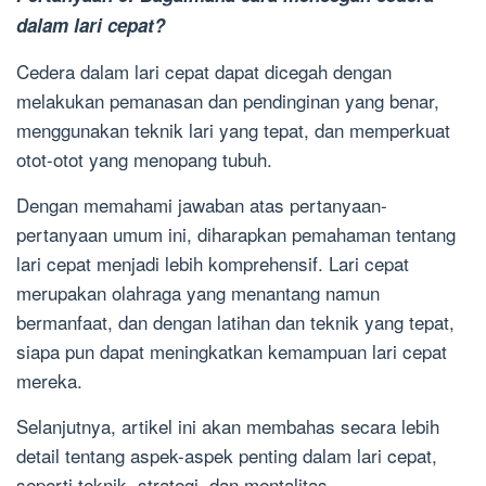
dalam lari cepat?
Cedera dalam lari cepat dapat dicegah dengan
melakukan pemanasan dan pendinginan yang benar,
menggunakan teknik lari yang tepat, dan memperkuat
otot-otot yang menopang tubuh.
Dengan memahami jawaban atas pertanyaan-
pertanyaan umum ini, diharapkan pemahaman tentang
lari cepat menjadi lebih komprehensif. Lari cepat
merupakan olahraga yang menantang namun
bermanfaat, dan dengan latihan dan teknik yang tepat,
siapa pun dapat meningkatkan kemampuan lari cepat
mereka.
Selanjutnya, artikel ini akan membahas secara lebih
detail tentang aspek-aspek penting dalam lari cepat,
seperti teknik, strategi, dan mentalitas.