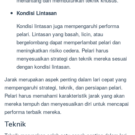
menantang dan membutuhkan teknik khusus.
Kondisi Lintasan
Kondisi lintasan juga mempengaruhi performa
pelari. Lintasan yang basah, licin, atau
bergelombang dapat memperlambat pelari dan
meningkatkan risiko cedera. Pelari harus
menyesuaikan strategi dan teknik mereka sesuai
dengan kondisi lintasan.
Jarak merupakan aspek penting dalam lari cepat yang
mempengaruhi strategi, teknik, dan persiapan pelari.
Pelari harus memahami karakteristik jarak yang akan
mereka tempuh dan menyesuaikan diri untuk mencapai
performa terbaik mereka.
Teknik