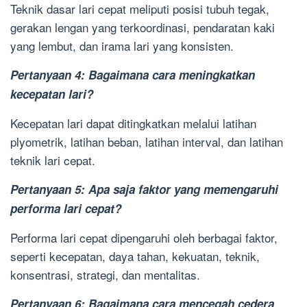
Teknik dasar lari cepat meliputi posisi tubuh tegak,
gerakan lengan yang terkoordinasi, pendaratan kaki
yang lembut, dan irama lari yang konsisten.
Pertanyaan 4: Bagaimana cara meningkatkan
kecepatan lari?
Kecepatan lari dapat ditingkatkan melalui latihan
plyometrik, latihan beban, latihan interval, dan latihan
teknik lari cepat.
Pertanyaan 5: Apa saja faktor yang memengaruhi
performa lari cepat?
Performa lari cepat dipengaruhi oleh berbagai faktor,
seperti kecepatan, daya tahan, kekuatan, teknik,
konsentrasi, strategi, dan mentalitas.
Pertanyaan 6: Bagaimana cara mencegah cedera