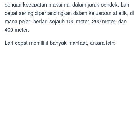
dengan kecepatan maksimal dalam jarak pendek. Lari
cepat sering dipertandingkan dalam kejuaraan atletik, di
mana pelari berlari sejauh 100 meter, 200 meter, dan
400 meter.
Lari cepat memiliki banyak manfaat, antara lain: