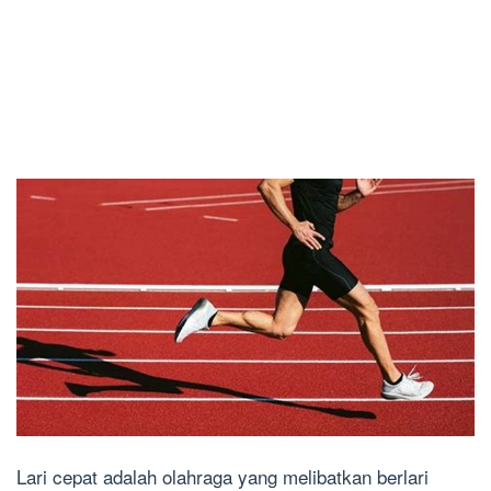
Lari cepat adalah olahraga yang melibatkan berlari