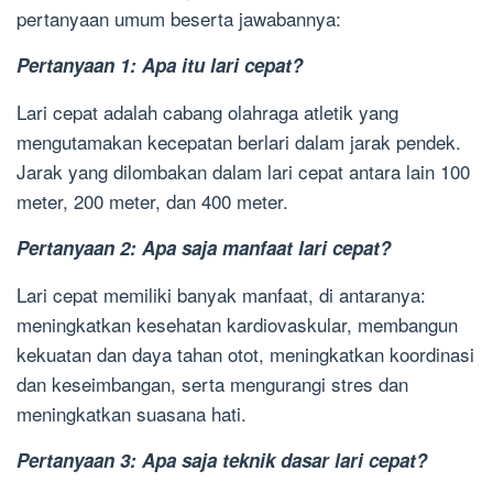
pertanyaan umum beserta jawabannya:
Pertanyaan 1: Apa itu lari cepat?
Lari cepat adalah cabang olahraga atletik yang
mengutamakan kecepatan berlari dalam jarak pendek.
Jarak yang dilombakan dalam lari cepat antara lain 100
meter, 200 meter, dan 400 meter.
Pertanyaan 2: Apa saja manfaat lari cepat?
Lari cepat memiliki banyak manfaat, di antaranya:
meningkatkan kesehatan kardiovaskular, membangun
kekuatan dan daya tahan otot, meningkatkan koordinasi
dan keseimbangan, serta mengurangi stres dan
meningkatkan suasana hati.
Pertanyaan 3: Apa saja teknik dasar lari cepat?