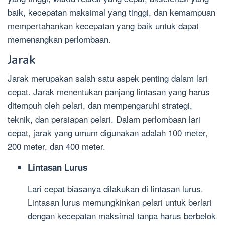
baik, kecepatan maksimal yang tinggi, dan kemampuan
mempertahankan kecepatan yang baik untuk dapat
memenangkan perlombaan.
Jarak
Jarak merupakan salah satu aspek penting dalam lari
cepat. Jarak menentukan panjang lintasan yang harus
ditempuh oleh pelari, dan mempengaruhi strategi,
teknik, dan persiapan pelari. Dalam perlombaan lari
cepat, jarak yang umum digunakan adalah 100 meter,
200 meter, dan 400 meter.
Lintasan Lurus
Lari cepat biasanya dilakukan di lintasan lurus.
Lintasan lurus memungkinkan pelari untuk berlari
dengan kecepatan maksimal tanpa harus berbelok