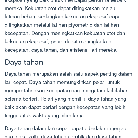
mereka. Kekuatan otot dapat ditingkatkan melalui
latihan beban, sedangkan kekuatan eksplosif dapat
ditingkatkan melalui latihan plyometric dan latihan
kecepatan. Dengan meningkatkan kekuatan otot dan
kekuatan eksplosif, pelari dapat meningkatkan
kecepatan, daya tahan, dan efisiensi lari mereka.
Daya tahan
Daya tahan merupakan salah satu aspek penting dalam
lari cepat. Daya tahan memungkinkan pelari untuk
mempertahankan kecepatan dan mengatasi kelelahan
selama berlari. Pelari yang memiliki daya tahan yang
baik akan dapat berlari dengan kecepatan yang lebih
tinggi untuk waktu yang lebih lama.
Daya tahan dalam lari cepat dapat dibedakan menjadi
dua jenis, yaitu daya tahan aerobik dan daya tahan