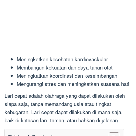
Meningkatkan kesehatan kardiovaskular
Membangun kekuatan dan daya tahan otot
Meningkatkan koordinasi dan keseimbangan
Mengurangi stres dan meningkatkan suasana hati
Lari cepat adalah olahraga yang dapat dilakukan oleh
siapa saja, tanpa memandang usia atau tingkat
kebugaran. Lari cepat dapat dilakukan di mana saja,
baik di lintasan lari, taman, atau bahkan di jalanan.