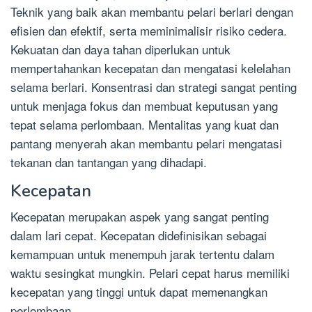
Teknik yang baik akan membantu pelari berlari dengan
efisien dan efektif, serta meminimalisir risiko cedera.
Kekuatan dan daya tahan diperlukan untuk
mempertahankan kecepatan dan mengatasi kelelahan
selama berlari. Konsentrasi dan strategi sangat penting
untuk menjaga fokus dan membuat keputusan yang
tepat selama perlombaan. Mentalitas yang kuat dan
pantang menyerah akan membantu pelari mengatasi
tekanan dan tantangan yang dihadapi.
Kecepatan
Kecepatan merupakan aspek yang sangat penting
dalam lari cepat. Kecepatan didefinisikan sebagai
kemampuan untuk menempuh jarak tertentu dalam
waktu sesingkat mungkin. Pelari cepat harus memiliki
kecepatan yang tinggi untuk dapat memenangkan
perlombaan.