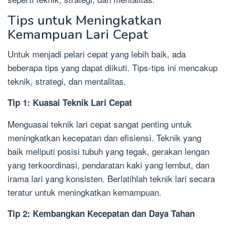
Tips untuk Meningkatkan
Kemampuan Lari Cepat
Untuk menjadi pelari cepat yang lebih baik, ada
beberapa tips yang dapat diikuti. Tips-tips ini mencakup
teknik, strategi, dan mentalitas.
Tip 1: Kuasai Teknik Lari Cepat
Menguasai teknik lari cepat sangat penting untuk
meningkatkan kecepatan dan efisiensi. Teknik yang
baik meliputi posisi tubuh yang tegak, gerakan lengan
yang terkoordinasi, pendaratan kaki yang lembut, dan
irama lari yang konsisten. Berlatihlah teknik lari secara
teratur untuk meningkatkan kemampuan.
Tip 2: Kembangkan Kecepatan dan Daya Tahan