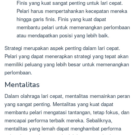
Finis yang kuat sangat penting untuk lari cepat.
Pelari harus mempertahankan kecepatan mereka
hingga garis finis. Finis yang kuat dapat
membantu pelari untuk memenangkan perlombaan
atau mendapatkan posisi yang lebih baik.
Strategi merupakan aspek penting dalam lari cepat.
Pelari yang dapat menerapkan strategi yang tepat akan
memiliki peluang yang lebih besar untuk memenangkan
perlombaan.
Mentalitas
Dalam olahraga lari cepat, mentalitas memainkan peran
yang sangat penting. Mentalitas yang kuat dapat
membantu pelari mengatasi tantangan, tetap fokus, dan
mencapai performa terbaik mereka. Sebaliknya,
mentalitas yang lemah dapat menghambat performa