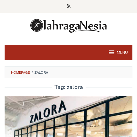
Skip
to
content
MENU
HOMEPAGE
/
ZALORA
Tag:
zalora