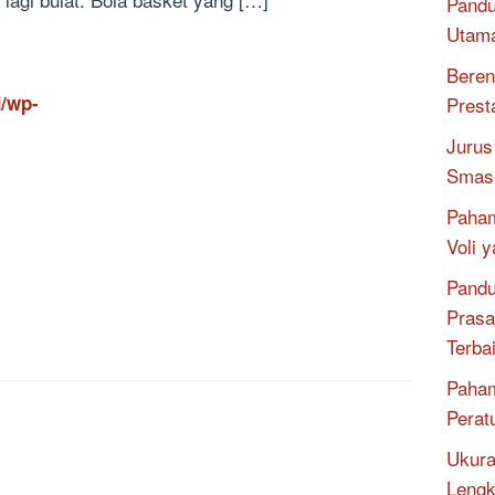
Pandu
Utama
Beren
/wp-
Prest
Jurus
Smash
Paham
Voli 
Pandu
Prasa
Terba
Paham
Perat
Ukura
Lengk