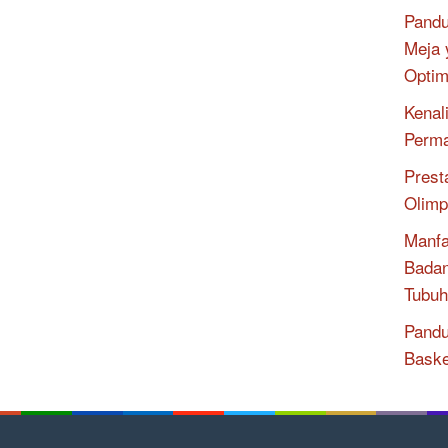
Pandu
Meja 
Optim
Kenal
Perma
Prest
Olimp
Manfa
Badan
Tubuh
Pandu
Baske