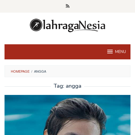
Skip
to
content
MENU
HOMEPAGE
/
ANGGA
Tag:
angga