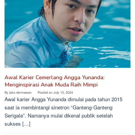
Awal Karier Cemerlang Angga Yunanda:
Menginspirasi Anak Muda Raih Mimpi
By
joko dermawan
Posted on
July 10, 2024
Awal karier Angga Yunanda dimulai pada tahun 2015
saat ia membintangi sinetron “Ganteng-Ganteng
Serigala”. Namanya mulai dikenal publik setelah
sukses […]