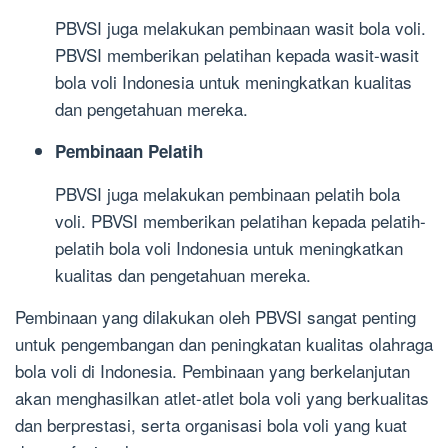
PBVSI juga melakukan pembinaan wasit bola voli.
PBVSI memberikan pelatihan kepada wasit-wasit
bola voli Indonesia untuk meningkatkan kualitas
dan pengetahuan mereka.
Pembinaan Pelatih
PBVSI juga melakukan pembinaan pelatih bola
voli. PBVSI memberikan pelatihan kepada pelatih-
pelatih bola voli Indonesia untuk meningkatkan
kualitas dan pengetahuan mereka.
Pembinaan yang dilakukan oleh PBVSI sangat penting
untuk pengembangan dan peningkatan kualitas olahraga
bola voli di Indonesia. Pembinaan yang berkelanjutan
akan menghasilkan atlet-atlet bola voli yang berkualitas
dan berprestasi, serta organisasi bola voli yang kuat