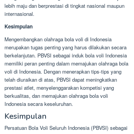
lebih maju dan berprestasi di tingkat nasional maupun
internasional.
Kesimpulan
Mengembangkan olahraga bola voli di Indonesia
merupakan tugas penting yang harus dilakukan secara
berkelanjutan. PBVSI sebagai induk bola voli Indonesia
memiliki peran penting dalam memajukan olahraga bola
voli di Indonesia. Dengan menerapkan tips-tips yang
telah diuraikan di atas, PBVSI dapat meningkatkan
prestasi atlet, menyelenggarakan kompetisi yang
berkualitas, dan memajukan olahraga bola voli
Indonesia secara keseluruhan.
Kesimpulan
Persatuan Bola Voli Seluruh Indonesia (PBVSI) sebagai