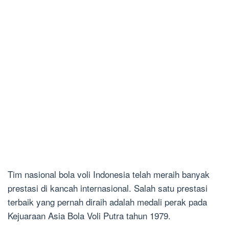
Tim nasional bola voli Indonesia telah meraih banyak
prestasi di kancah internasional. Salah satu prestasi
terbaik yang pernah diraih adalah medali perak pada
Kejuaraan Asia Bola Voli Putra tahun 1979.