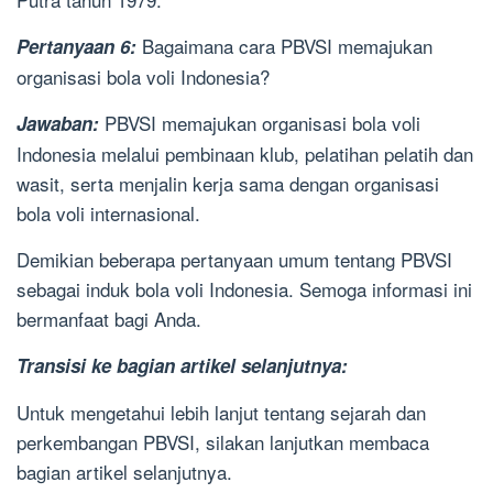
Bagaimana cara PBVSI memajukan
Pertanyaan 6:
organisasi bola voli Indonesia?
PBVSI memajukan organisasi bola voli
Jawaban:
Indonesia melalui pembinaan klub, pelatihan pelatih dan
wasit, serta menjalin kerja sama dengan organisasi
bola voli internasional.
Demikian beberapa pertanyaan umum tentang PBVSI
sebagai induk bola voli Indonesia. Semoga informasi ini
bermanfaat bagi Anda.
Transisi ke bagian artikel selanjutnya:
Untuk mengetahui lebih lanjut tentang sejarah dan
perkembangan PBVSI, silakan lanjutkan membaca
bagian artikel selanjutnya.