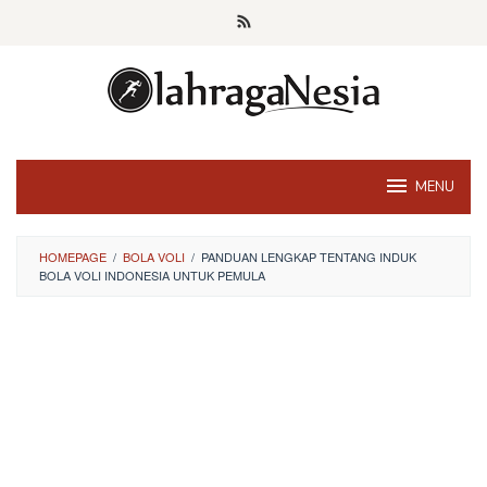
Skip
to
content
MENU
HOMEPAGE
/
BOLA VOLI
/
PANDUAN LENGKAP TENTANG INDUK
BOLA VOLI INDONESIA UNTUK PEMULA