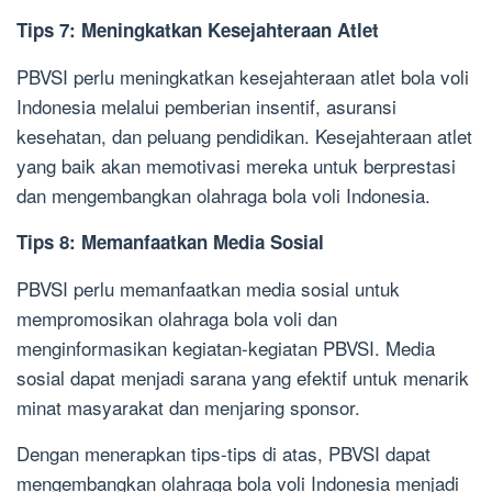
Tips 7: Meningkatkan Kesejahteraan Atlet
PBVSI perlu meningkatkan kesejahteraan atlet bola voli
Indonesia melalui pemberian insentif, asuransi
kesehatan, dan peluang pendidikan. Kesejahteraan atlet
yang baik akan memotivasi mereka untuk berprestasi
dan mengembangkan olahraga bola voli Indonesia.
Tips 8: Memanfaatkan Media Sosial
PBVSI perlu memanfaatkan media sosial untuk
mempromosikan olahraga bola voli dan
menginformasikan kegiatan-kegiatan PBVSI. Media
sosial dapat menjadi sarana yang efektif untuk menarik
minat masyarakat dan menjaring sponsor.
Dengan menerapkan tips-tips di atas, PBVSI dapat
mengembangkan olahraga bola voli Indonesia menjadi