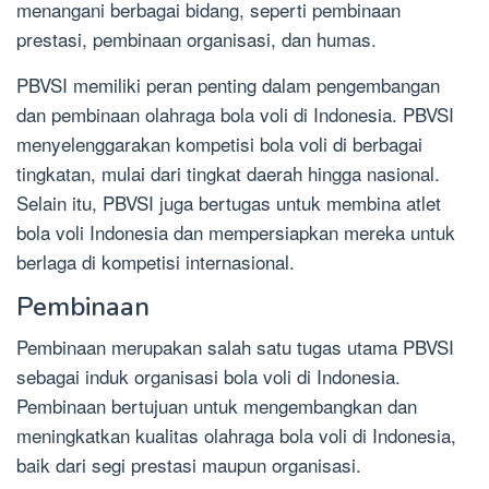
menangani berbagai bidang, seperti pembinaan
prestasi, pembinaan organisasi, dan humas.
PBVSI memiliki peran penting dalam pengembangan
dan pembinaan olahraga bola voli di Indonesia. PBVSI
menyelenggarakan kompetisi bola voli di berbagai
tingkatan, mulai dari tingkat daerah hingga nasional.
Selain itu, PBVSI juga bertugas untuk membina atlet
bola voli Indonesia dan mempersiapkan mereka untuk
berlaga di kompetisi internasional.
Pembinaan
Pembinaan merupakan salah satu tugas utama PBVSI
sebagai induk organisasi bola voli di Indonesia.
Pembinaan bertujuan untuk mengembangkan dan
meningkatkan kualitas olahraga bola voli di Indonesia,
baik dari segi prestasi maupun organisasi.